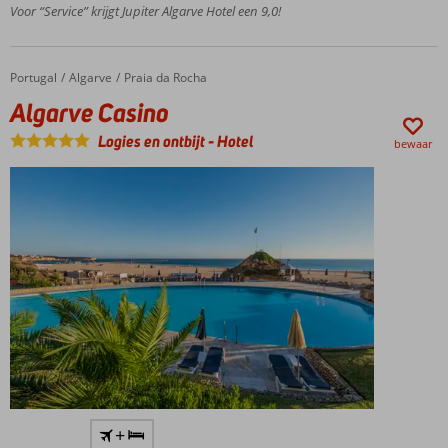
Halfpension
Voor “Service” krijgt Jupiter Algarve Hotel een 9,0!
ook
mogelijk
Spa &
Portugal
Algarve Casino
Home
Algarve
Praia da Rocha
Wellness
Algarve Casino
Center
Logies en ontbijt
-
Hotel
bewaar
Waag
+
een