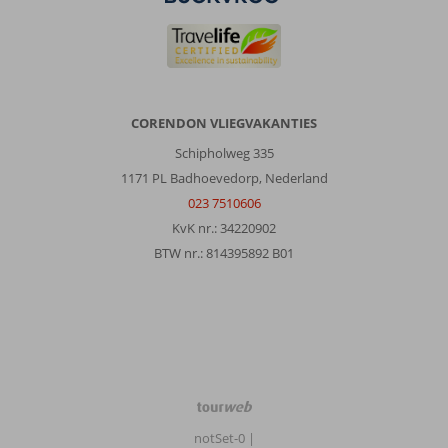
CORENDON VLIEGVAKANTIES
Schipholweg 335
1171 PL Badhoevedorp, Nederland
023 7510606
KvK nr.: 34220902
BTW nr.: 814395892 B01
TourWeb
©
notSet-0
|