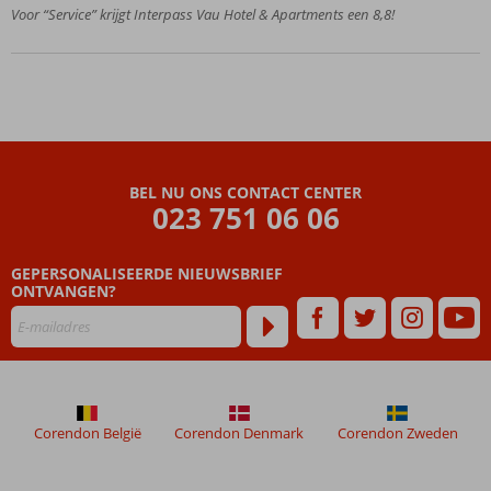
Voor “Service” krijgt Interpass Vau Hotel & Apartments een 8,8!
Ideaal
familiehotel
Zwembad
en een
kinderbad
Halfpension
ook
mogelijk
BEL NU ONS CONTACT CENTER
023 751 06 06
GEPERSONALISEERDE NIEUWSBRIEF
ONTVANGEN?
Corendon België
Corendon Denmark
Corendon Zweden