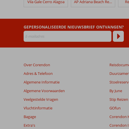
Vila Gale Cerro Alagoa
AP Adriana Beach Resort
Re
Placid
Village
Beoordelingen
GEPERSONALISEERDE NIEUWSBRIEF ONTVANGEN?
die
ouder
zijn
dan
48
maanden
Over Corendon
Reisdocum
worden
niet
Adres & Telefoon
Duurzamer 
meer
Algemene Informatie
Stoelreserv
weergegeven
om
Algemene Voorwaarden
By June
de
Veelgestelde Vragen
Stip Reizen
relevantie
van
Vluchtinformatie
GOfun
de
Bagage
Corendon H
getoonde
beoordelingen
Extra's
Corendon I
te