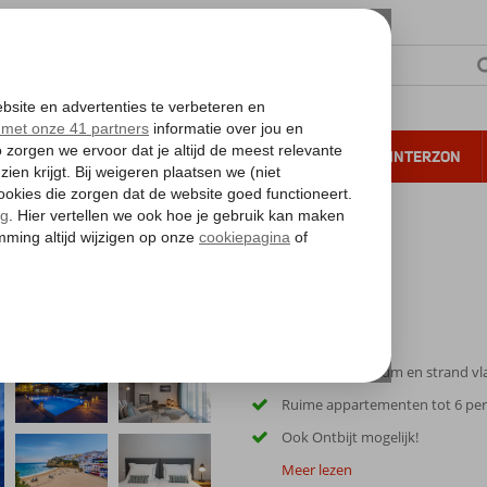
NTIE
VERRE REIZEN
ALL INCLUSIVE
WINTERZON
 annuleren*
Carvoeiro centrum en strand vla
Ruime appartementen tot 6 pe
Ook Ontbijt mogelijk!
Meer lezen