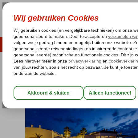
LAST MINUTE
ZOMER 2026
ZONVAKA
Pakketgarantie
Laagsteprijsgarantie*
Gratis
Portugal
Home
Algarve
Carvoeiro
Placid Village
Placid Village
Logies
-
Appartement