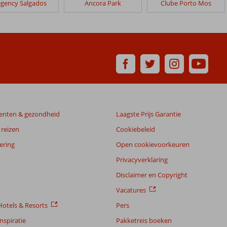
gency Salgados
Ancora Park
Clube Porto Mos
enten & gezondheid
Laagste Prijs Garantie
reizen
Cookiebeleid
ering
Open cookievoorkeuren
Privacyverklaring
Disclaimer en Copyright
Vacatures
otels & Resorts
Pers
nspiratie
Pakketreis boeken