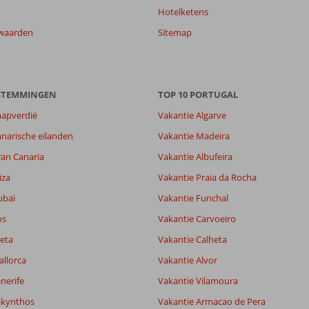
Hotelketens
waarden
Sitemap
ESTEMMINGEN
TOP 10 PORTUGAL
aapverdië
Vakantie Algarve
narische eilanden
Vakantie Madeira
ran Canaria
Vakantie Albufeira
iza
Vakantie Praia da Rocha
ubai
Vakantie Funchal
os
Vakantie Carvoeiro
eta
Vakantie Calheta
allorca
Vakantie Alvor
nerife
Vakantie Vilamoura
akynthos
Vakantie Armacao de Pera