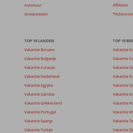
Autohuur
Affiliates
garanderen.
Meer
Groepsreizen
*Actievoor
info
over
onze
beoordelingen.
TOP 10 LANDEN
TOP 10 B
Vakantie Bonaire
Vakantie K
Vakantie Bulgarije
Vakantie Ca
Vakantie Curacao
Vakantie G
Vakantie Nederland
Vakantie Ib
Vakantie Egypte
Vakantie D
Vakantie Gambia
Vakantie K
Vakantie Griekenland
Vakantie Kr
Vakantie Portugal
Vakantie M
Vakantie Spanje
Vakantie Te
Vakantie Turkije
Vakantie Z