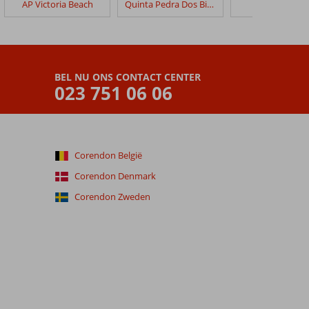
AP Victoria Beach
Quinta Pedra Dos Bicos
3HB Guaran
BEL NU ONS CONTACT CENTER
023 751 06 06
Corendon België
Corendon Denmark
Corendon Zweden