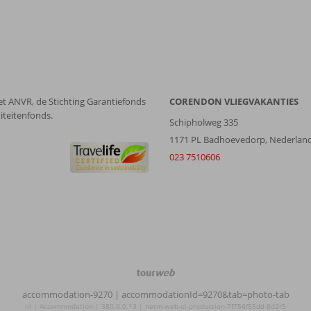
et ANVR, de Stichting Garantiefonds
CORENDON VLIEGVAKANTIES
iteitenfonds.
Schipholweg 335
1171 PL Badhoevedorp, Nederlan
023 7510606
TourWeb
©
accommodation-9270
| accommodationId=9270&tab=photo-tab
NetMatch
nl | Accommodation | 380.0.0.13 | netm-web-ui-production-7f756f55dd-8d2r5