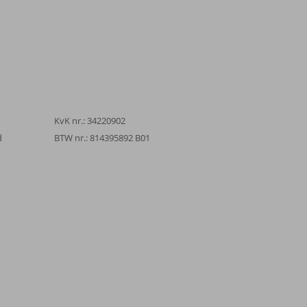
KvK nr.: 34220902
d
BTW nr.: 814395892 B01