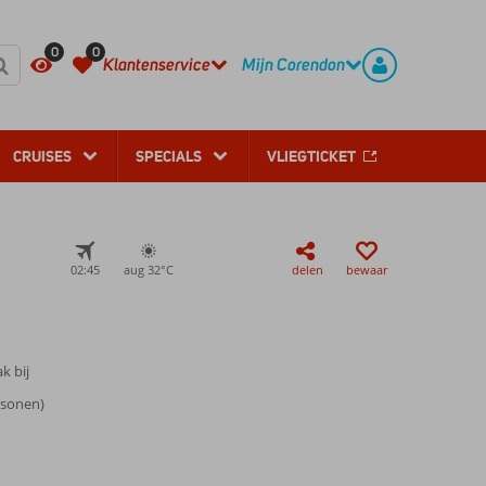
REGISTREER
CONTACT
0
0
Klantenservice
Mijn Corendon
CRUISES
SPECIALS
VLIEGTICKET
02:45
aug 32°
C
delen
bewaar
k bij
rsonen)