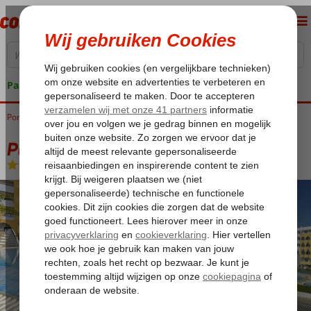
Pakketgarantie
Portugal
Home
Algarve
Albufeira
Paladim & Alagoamar Appartementen
Paladim & Alagoamar Appartementen
Logies
-
Appartement