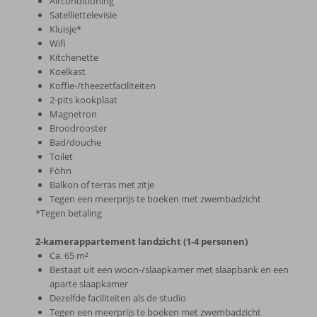
Airconditioning
Satelliettelevisie
Kluisje*
Wifi
Kitchenette
Koelkast
Koffie-/theezetfaciliteiten
2-pits kookplaat
Magnetron
Broodrooster
Bad/douche
Toilet
Föhn
Balkon of terras met zitje
Tegen een meerprijs te boeken met zwembadzicht
*Tegen betaling
2-kamerappartement landzicht (1-4 personen)
Ca. 65 m²
Bestaat uit een woon-/slaapkamer met slaapbank en een
aparte slaapkamer
Dezelfde faciliteiten als de studio
Tegen een meerprijs te boeken met zwembadzicht