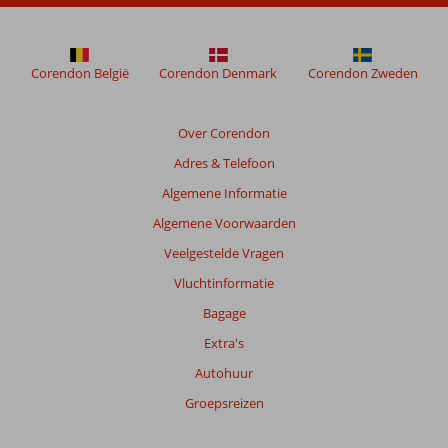
worden
niet
meer
weergegeven
Corendon België
Corendon Denmark
Corendon Zweden
om
de
relevantie
Over Corendon
van
Adres & Telefoon
de
getoonde
Algemene Informatie
beoordelingen
Algemene Voorwaarden
te
garanderen.
Veelgestelde Vragen
Meer
Vluchtinformatie
info
over
Bagage
onze
Extra's
beoordelingen.
Autohuur
Groepsreizen