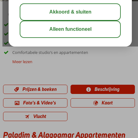
02:45
aug 32°
C
delen
bewaar
Winnaar Hotel of the year award
Op loopafstand van de Strip en Albufeira
Groot zwembad met apart kinderbad
Comfortabele studio’s en appartementen
Meer lezen
Prijzen & boeken
Beschrijving
Foto's & Video's
Kaart
Vlucht
Paladim & Alagoamar Appartementen