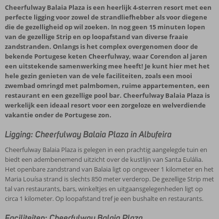
Cheerfulway Balaia Plaza is een heerlijk 4-sterren resort met een
perfecte ligging voor zowel de strandliefhebber als voor diegene
die de gezelligheid op wil zoeken. In nog geen 15 minuten lopen
van de gezellige Strip en op loopafstand van diverse fraaie
zandstranden. Onlangs is het complex overgenomen door de
bekende Portugese keten Cheerfulway, waar Corendon al jaren
een uitstekende samenwerking mee heeft! Je kunt hier met het
hele gezin genieten van de vele faciliteiten, zoals een mooi
zwembad omringd met palmbomen, ruime appartementen, een
restaurant en een gezellige pool bar. Cheerfulway Balaia Plaza is
werkelijk een ideaal resort voor een zorgeloze en welverdiende
vakantie onder de Portugese zon.
Ligging: Cheerfulway Balaia Plaza in Albufeira
Cheerfulway Balaia Plaza is gelegen in een prachtig aangelegde tuin en
biedt een adembenemend uitzicht over de kustlijn van Santa Eulália.
Het openbare zandstrand van Balaia ligt op ongeveer 1 kilometer en het
Maria Louísa strand is slechts 850 meter verderop. De gezellige Strip met
tal van restaurants, bars, winkeltjes en uitgaansgelegenheden ligt op
circa 1 kilometer. Op loopafstand tref je een bushalte en restaurants.
Faciliteiten: Cheerfulway Balaia Plaza