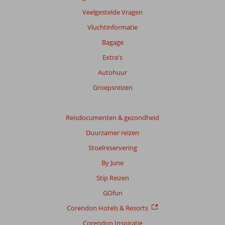
Meer
Veelgestelde Vragen
info
Vluchtinformatie
over
onze
Bagage
beoordelingen.
Extra's
Autohuur
Groepsreizen
Reisdocumenten & gezondheid
Duurzamer reizen
Stoelreservering
By June
Stip Reizen
GOfun
Corendon Hotels & Resorts
Corendon Inspiratie