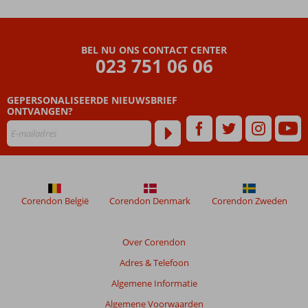
Plaza
Beoordelingen
BEL NU ONS CONTACT CENTER
die
023 751 06 06
ouder
zijn
GEPERSONALISEERDE NIEUWSBRIEF
dan
ONTVANGEN?
48
maanden
worden
niet
meer
weergegeven
om
Corendon België
Corendon Denmark
Corendon Zweden
de
relevantie
van
Over Corendon
de
Adres & Telefoon
getoonde
beoordelingen
Algemene Informatie
te
Algemene Voorwaarden
garanderen.