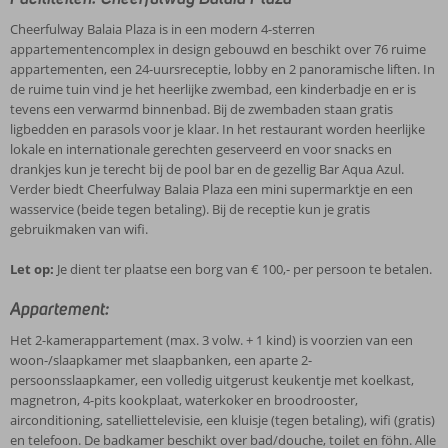
Cheerfulway Balaia Plaza is in een modern 4-sterren
appartementencomplex in design gebouwd en beschikt over 76 ruime
appartementen, een 24-uursreceptie, lobby en 2 panoramische liften. In
de ruime tuin vind je het heerlijke zwembad, een kinderbadje en er is
tevens een verwarmd binnenbad. Bij de zwembaden staan gratis
ligbedden en parasols voor je klaar. In het restaurant worden heerlijke
lokale en internationale gerechten geserveerd en voor snacks en
drankjes kun je terecht bij de pool bar en de gezellig Bar Aqua Azul.
Verder biedt Cheerfulway Balaia Plaza een mini supermarktje en een
wasservice (beide tegen betaling). Bij de receptie kun je gratis
gebruikmaken van wifi.
Let op:
Je dient ter plaatse een borg van € 100,- per persoon te betalen.
Appartement:
Het 2-kamerappartement (max. 3 volw. + 1 kind) is voorzien van een
woon-/slaapkamer met slaapbanken, een aparte 2-
persoonsslaapkamer, een volledig uitgerust keukentje met koelkast,
magnetron, 4-pits kookplaat, waterkoker en broodrooster,
airconditioning, satelliettelevisie, een kluisje (tegen betaling), wifi (gratis)
en telefoon. De badkamer beschikt over bad/douche, toilet en föhn. Alle