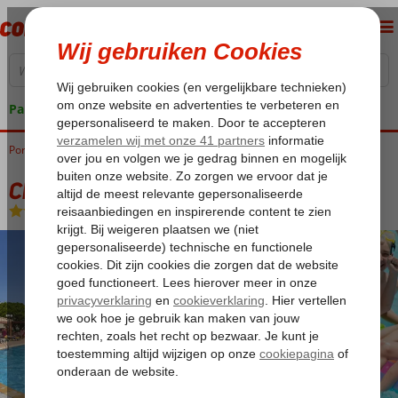
Pakketgarantie
Portugal
Home
Algarve
Albufeira
Cheerfulway Balaia Plaza
Cheerfulway Balaia Plaza
Logies
-
Appartement