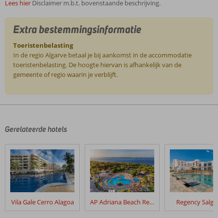
Lees hier
Disclaimer m.b.t. bovenstaande beschrijving.
Extra bestemmingsinformatie
Toeristenbelasting
In de regio Algarve betaal je bij aankomst in de accommodatie
toeristenbelasting. De hoogte hiervan is afhankelijk van de
gemeente of regio waarin je verblijft.
De
beoordelingen
zijn
door
Gerelateerde hotels
onze
klanten
geschreven
na
hun
verblijf
in
Vila Gale Cerro Alagoa
AP Adriana Beach Resort
Regency Salg
Cheerfulway
Balaia