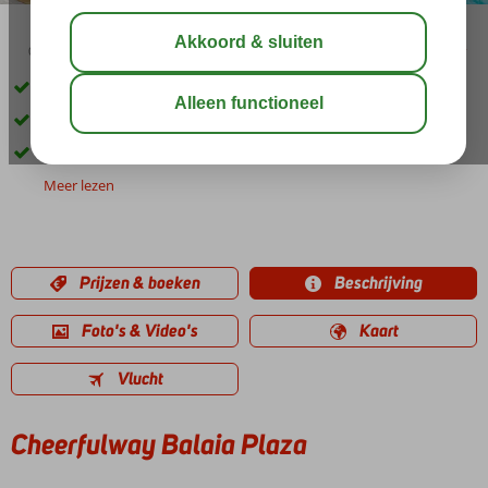
02:45
aug 32°
C
delen
bewaar
Ruime 2- en 3-kamerappartementen
Groot zwembad met apart kinderbad
Vlak bij de gezellige Strip en diverse stranden
Meer lezen
Prijzen & boeken
Beschrijving
Foto's & Video's
Kaart
Vlucht
Cheerfulway Balaia Plaza