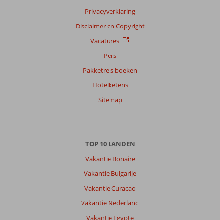
Privacyverklaring
Sorteren
op
Disclaimer en Copyright
datum (nieuw > oud)
Vacatures
Pers
Gerben
8,0
Pakketreis boeken
Nederland
Hotelketens
Met partner
,
Sitemap
14 mei 2025
Over
TOP 10 LANDEN
Albufeira:
Vakantie Bonaire
Goed
hotel,
Vakantie Bulgarije
was
Vakantie Curacao
alleen
een
Vakantie Nederland
beetje
Vakantie Egypte
ver