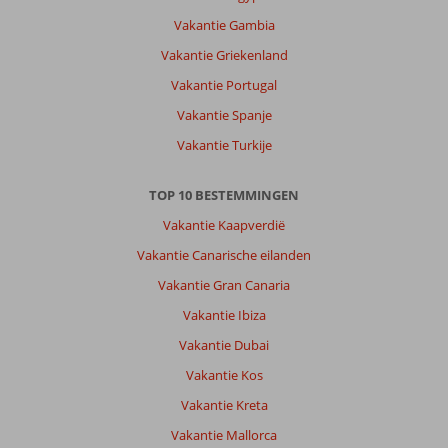
van
Vakantie Gambia
strand.
Vakantie Griekenland
Er
was
Vakantie Portugal
vervoer,
Vakantie Spanje
maar
is
Vakantie Turkije
toch
onhandig.
TOP 10 BESTEMMINGEN
Is
persoonlijke
Vakantie Kaapverdië
zaak.
Vakantie Canarische eilanden
Over
Vakantie Gran Canaria
Albufeira
Vakantie Ibiza
Sol:
Aardig
Vakantie Dubai
personeel,
Vakantie Kos
kamers
beetje
Vakantie Kreta
gedateerd.
Vakantie Mallorca
Wel