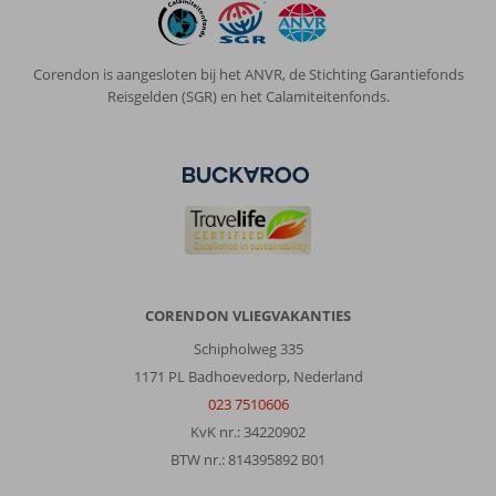
Hotel
was
erg
Corendon is aangesloten bij het ANVR, de Stichting Garantiefonds
schoon
Reisgelden (SGR) en het Calamiteitenfonds.
en
prima.
Alles
was
wel
verouderd
en
gammel,
maar
wel
CORENDON VLIEGVAKANTIES
netjes.
Schipholweg 335
Eten/buffet
was
1171 PL Badhoevedorp, Nederland
wisselend.
023 7510606
Sommige
KvK nr.: 34220902
gerechten
BTW nr.: 814395892 B01
waren
echt