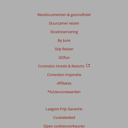
Gebaseerd
op:
8
Reisdocumenten & gezondheid
beoordelingen
Duurzamer reizen
Stoelreservering
Scoreverdeling
By June
Algemene indruk
8,4
Eten
8,1
Stip Reizen
Ligging
8,1
Kamers
9,0
Service
8,8
Kindvriendelijk
-
GOfun
Prijs/kwaliteit
8,1
Wifi kwaliteit
9,4
Corendon Hotels & Resorts
Corendon Inspiratie
Ervaringen
van
Affiliates
onze
klanten
*Actievoorwaarden
Taal
Nederlands (NL) (6)
Laagste Prijs Garantie
Filter
Cookiebeleid
reisgezelschap
Open cookievoorkeuren
Alle