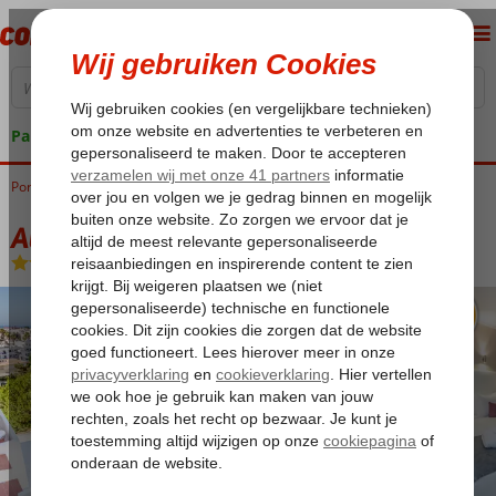
Pakketgarantie
Portugal
Home
Algarve
Albufeira
Albufeira Sol
Albufeira Sol
Logies
-
Appartement