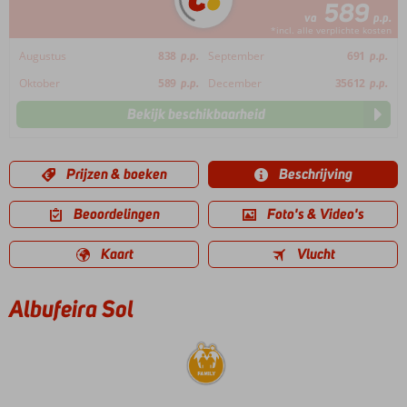
589
va
p.p.
*incl. alle verplichte kosten
Augustus
838
p.p.
September
691
p.p.
Oktober
589
p.p.
December
35612
p.p.
Bekijk beschikbaarheid
Prijzen & boeken
Beschrijving
Beoordelingen
Foto's & Video's
Kaart
Vlucht
Albufeira Sol