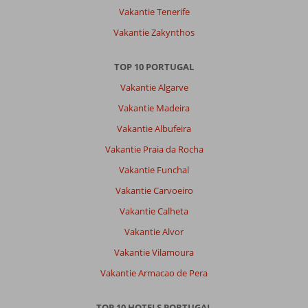
nieuwe
Vakantie Tenerife
badkamer.
Vakantie Zakynthos
Voldeed.
Algemene indruk
8
Eten
8
TOP 10 PORTUGAL
Ligging
7
Kamers
8
Vakantie Algarve
Service
8
Kindvriendelijk
-
Prijs/kwaliteit
7
Wifi kwaliteit
Vakantie Madeira
9
Vakantie Albufeira
Vakantie Praia da Rocha
Anoniem
7,0
Nederland
Vakantie Funchal
Met partner
,
Vakantie Carvoeiro
19 oktober 2024
Vakantie Calheta
Vakantie Alvor
Over
Albufeira:
Vakantie Vilamoura
Albufeira
Vakantie Armacao de Pera
is
een
TOP 10 HOTELS PORTUGAL