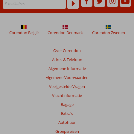
worden
niet
meer
weergegeven
om
de
Corendon België
Corendon Denmark
Corendon Zweden
relevantie
van
de
Over Corendon
getoonde
Adres & Telefoon
beoordelingen
te
Algemene Informatie
garanderen.
Algemene Voorwaarden
Meer
info
Veelgestelde Vragen
over
Vluchtinformatie
onze
beoordelingen.
Bagage
Extra's
Totale
Autohuur
score
Groepsreizen