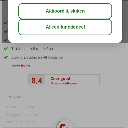
02:45
aug 32°
C
delen
bewaar
Fantastisch zandstrand op loopafstand
Ca. 250 meter van de Strip
Buffet & à-la-carte
Trakteer jezelf op de Spa
Studio's, suites én All Inclusive
Meer lezen
8,4
Zeer goed
8 beoordelingen
+
05 okt 2026 (ma)
5 dagen (4 nachten)
vanaf Rotterdam