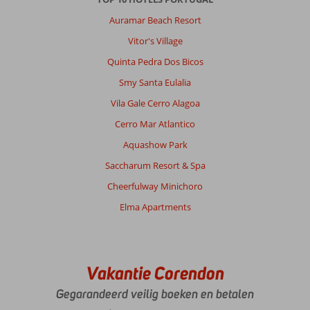
mooi
dorp,
Auramar Beach Resort
met
Vitor's Village
leuke
restaurantjes
Quinta Pedra Dos Bicos
en
Smy Santa Eulalia
mooi
strand.
Vila Gale Cerro Alagoa
Veel
Cerro Mar Atlantico
is
wel
Aquashow Park
toegespitst
Saccharum Resort & Spa
op
toerisme,
Cheerfulway Minichoro
dus
Elma Apartments
verwacht
niet
teveel
authentiek.
Vakantie Corendon
Over
Albufeira
Gegarandeerd veilig boeken en betalen
Sol: