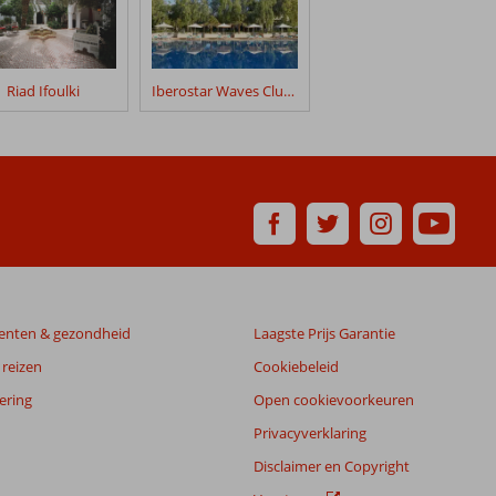
Riad Ifoulki
Iberostar Waves Club Palmeraie Marrakech
enten & gezondheid
Laagste Prijs Garantie
reizen
Cookiebeleid
ering
Open cookievoorkeuren
Privacyverklaring
Disclaimer en Copyright