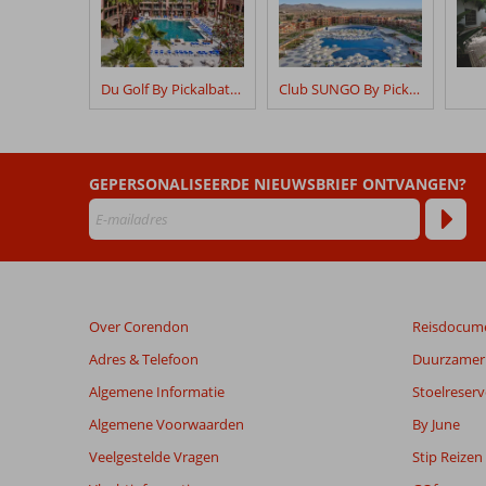
na
hun
verblijf
in
Du Golf By Pickalbatros
Club SUNGO By Pickalbatros
Kenzi
Farah
Beoordelingen
GEPERSONALISEERDE NIEUWSBRIEF ONTVANGEN?
die
ouder
zijn
dan
48
maanden
Over Corendon
Reisdocum
worden
niet
Adres & Telefoon
Duurzamer 
meer
Algemene Informatie
Stoelreserv
weergegeven
om
Algemene Voorwaarden
By June
de
Veelgestelde Vragen
Stip Reizen
relevantie
van