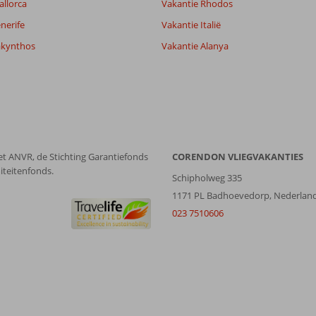
allorca
Vakantie Rhodos
nerife
Vakantie Italië
akynthos
Vakantie Alanya
et ANVR, de Stichting Garantiefonds
CORENDON VLIEGVAKANTIES
iteitenfonds.
Schipholweg 335
1171 PL Badhoevedorp, Nederlan
023 7510606