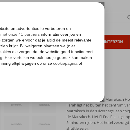
NTIE
VERRE REIZEN
ALL INCLUSIVE
WINTERZON
 annuleren*
Ligging: Kenzi Farah in Marrakech Ho
Farah ligt net buiten het centrum va
Marrakech in de 'Hivernage' een chiq
de Marrakech. Het El Fna Plein ligt o
5 minuten rijden. Het hotel verzorgd
shuttle servi...