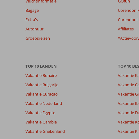
Vluchtinformatie
GOfun
de
Bagage
Corendon H
getoonde
beoordelingen
Extra's
Corendon I
te
Autohuur
Affiliates
garanderen.
Meer
Groepsreizen
*Actievoor
info
over
onze
beoordelingen.
TOP 10 LANDEN
TOP 10 B
Vakantie Bonaire
Vakantie K
Vakantie Bulgarije
Vakantie Ca
Vakantie Curacao
Vakantie G
Vakantie Nederland
Vakantie Ib
Vakantie Egypte
Vakantie D
Vakantie Gambia
Vakantie K
Vakantie Griekenland
Vakantie Kr