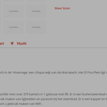
Meer lezen
art
Vlucht
h in de 'Hivernage' een chique wijk van de Marrakech. Het El Fna Plein ligt
l beschikt men over 375 kamers in 1 gebouw met lift. Er is een buitenzwemba
ruik maken van ligbedden en parasols bij het zwembad. Er is een kapper en 
unt u gebruik maken van WiFi.