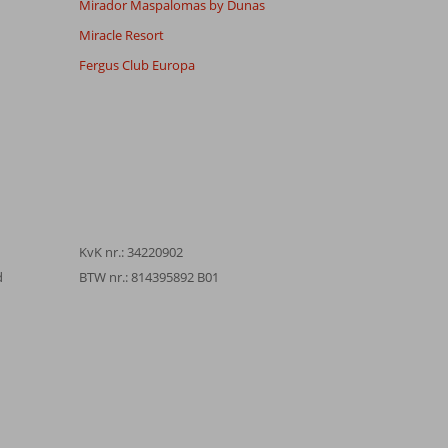
Mirador Maspalomas by Dunas
Miracle Resort
Fergus Club Europa
KvK nr.: 34220902
d
BTW nr.: 814395892 B01