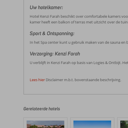
Uw hotelkamer:
Hotel Kenzi Farah beschikt over comfortabele kamers voorz
kamer heeft een balkon of terras met uitzicht over de tu
Sport & Ontspanning:
In het Spa center kunt u gebruik maken van de sauna en b
Verzorging: Kenzi Farah
U verblijft in Kenzi Farah op basis van Logies & Ontbijt.
Lees hier
Disclaimer m.b.t. bovenstaande beschrijving.
De
beoordelingen
zijn
door
Gerelateerde hotels
onze
klanten
geschreven