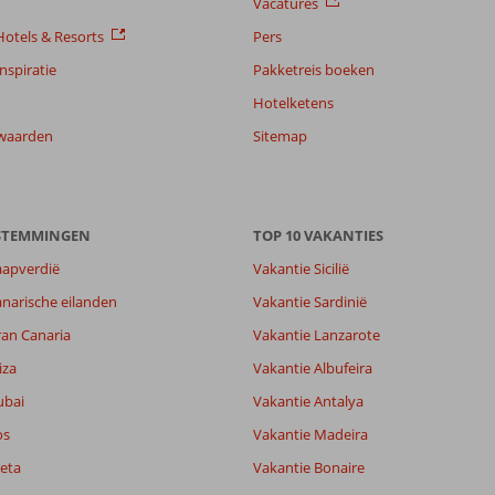
Vacatures
otels & Resorts
Pers
nspiratie
Pakketreis boeken
Hotelketens
waarden
Sitemap
ESTEMMINGEN
TOP 10 VAKANTIES
aapverdië
Vakantie Sicilië
narische eilanden
Vakantie Sardinië
ran Canaria
Vakantie Lanzarote
iza
Vakantie Albufeira
ubai
Vakantie Antalya
os
Vakantie Madeira
eta
Vakantie Bonaire