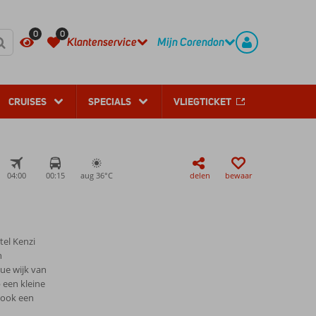
REGISTREER
CONTACT
0
0
Klantenservice
Mijn Corendon
CRUISES
SPECIALS
VLIEGTICKET
04:00
00:15
aug 36°
C
delen
bewaar
tel Kenzi
n
ue wijk van
p een kleine
 ook een