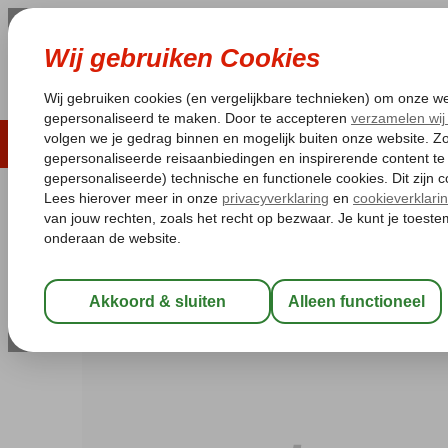
LAST MINUTE
ZOMER 2026
ZONVAKA
Pakketgarantie
Laagsteprijsgarantie*
Gratis
Marokko
Home
Centraal Marokko
Marrakech
Kenzi Farah
Kenzi Farah
Logies en ontbijt
-
Hotel