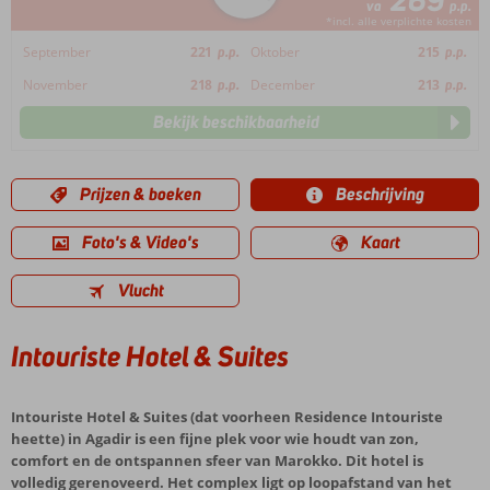
269
va
p.p.
*incl. alle verplichte kosten
September
221
p.p.
Oktober
215
p.p.
November
218
p.p.
December
213
p.p.
Bekijk beschikbaarheid
Prijzen & boeken
Beschrijving
Foto's & Video's
Kaart
Vlucht
Intouriste Hotel & Suites
Intouriste Hotel & Suites (dat voorheen Residence Intouriste
heette) in Agadir is een fijne plek voor wie houdt van zon,
comfort en de ontspannen sfeer van Marokko. Dit hotel is
volledig gerenoveerd. Het complex ligt op loopafstand van het