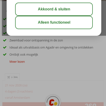
03:20
00:30
aug 36°
C
delen
bewaar
Volledig gerenoveerd in 2026!
Op loopafstand van het strand
Dichtbij het bruisende centrum van Agadir
Zwembad voor ontspanning in de zon
Ideaal als uitvalsbasis om Agadir en omgeving te ontdekken
Ontbijt ook mogelijk
Meer lezen
+
21 nov 2026 (za)
4 dagen (3 nachten)
vanaf Amsterdam