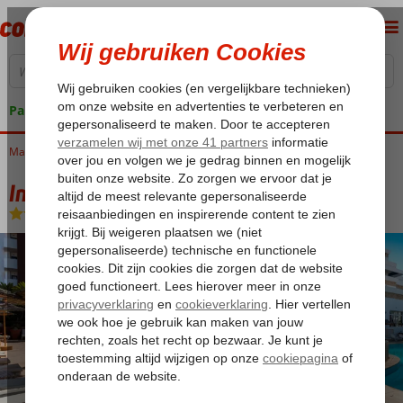
Pakketgarantie
Marokko
Home
Atlantische Kust
Agadir
Intouriste Hotel & Suites
Intouriste Hotel & Suites
Logies
-
Hotel