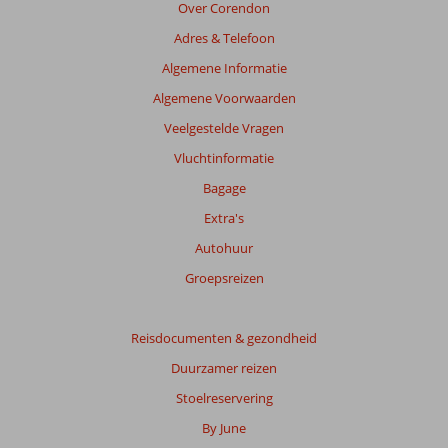
relevantie
Over Corendon
van
Adres & Telefoon
de
getoonde
Algemene Informatie
beoordelingen
Algemene Voorwaarden
te
garanderen.
Veelgestelde Vragen
Meer
Vluchtinformatie
info
over
Bagage
onze
Extra's
beoordelingen.
Autohuur
Groepsreizen
Reisdocumenten & gezondheid
Duurzamer reizen
Stoelreservering
By June