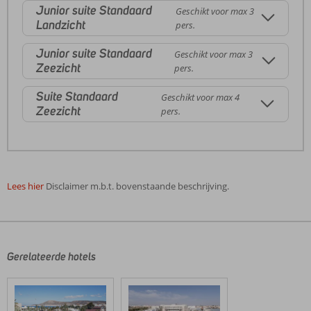
Junior suite Standaard
Geschikt voor max 3
Landzicht
pers.
Junior suite Standaard
Geschikt voor max 3
Zeezicht
pers.
Suite Standaard
Geschikt voor max 4
Zeezicht
pers.
Lees hier
Disclaimer m.b.t. bovenstaande beschrijving.
De
beoordelingen
zijn
door
Gerelateerde hotels
onze
klanten
geschreven