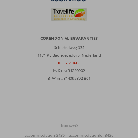
CORENDON VLIEGVAKANTIES
Schipholweg 335
1171 PL Badhoevedorp, Nederland
023 7510606
KvK nr.: 34220902
BTW nr.: 814395892 B01
TourWeb
©
accommodation-3436
| accommodationId=3436