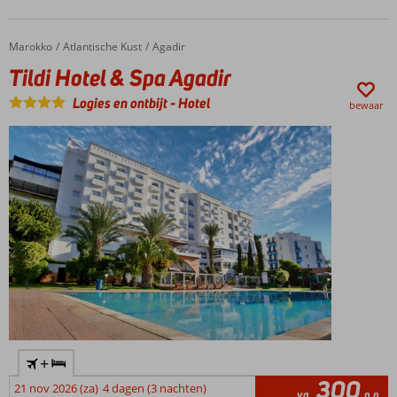
Marokko
Tildi Hotel & Spa Agadir
Home
Atlantische Kust
Agadir
Tildi Hotel & Spa Agadir
Logies en ontbijt
-
Hotel
bewaar
+
300
21 nov 2026 (za)
4 dagen (3 nachten)
va
p.p.