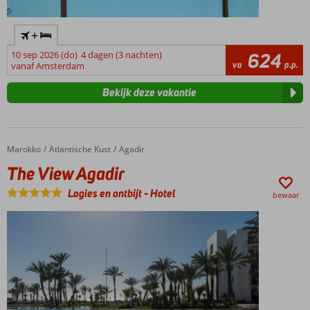
+
10 sep 2026 (do)
4 dagen (3 nachten)
624
va
p.p.
vanaf Amsterdam
Bekijk deze vakantie
Marokko
The View Agadir
Home
Atlantische Kust
Agadir
The View Agadir
Logies en ontbijt
-
Hotel
bewaar