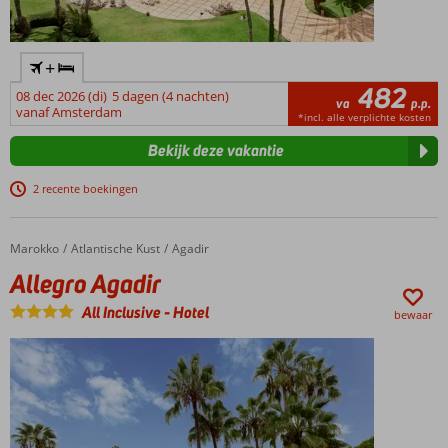
+
482
08 dec 2026 (di)
5 dagen (4 nachten)
va
p.p.
vanaf Amsterdam
*incl. alle verplichte kosten
Bekijk deze vakantie
2 recente boekingen
Marokko
Allegro Agadir
Home
Atlantische Kust
Agadir
Allegro Agadir
All Inclusive
-
Hotel
bewaar