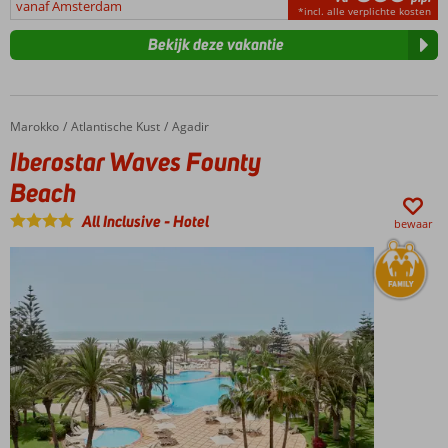
vanaf Amsterdam
*incl. alle verplichte kosten
Bekijk deze vakantie
Marokko
Iberostar Waves Founty Beach
Home
Atlantische Kust
Agadir
Iberostar Waves Founty
Beach
All Inclusive
-
Hotel
bewaar