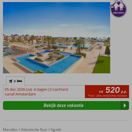
met winkels
en
restaurants
op
loopafstand
+
520
05 dec 2026 (za)
4 dagen (3 nachten)
va
p.p.
vanaf Amsterdam
*incl. alle verplichte kosten
Bekijk deze vakantie
Marokko
Amadil Ocean Club
Home
Atlantische Kust
Agadir