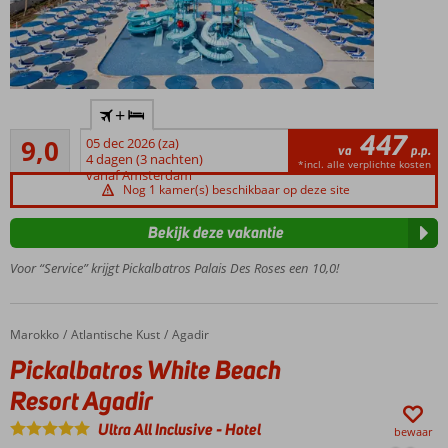
Direct aan
+
het
447
Uitstekend
zandstrand
9,0
05 dec 2026 (za)
va
p.p.
4
van Agadir
4 dagen (3 nachten)
*incl. alle verplichte kosten
beoordelingen
vanaf Amsterdam
Aquapark
Nog 1 kamer(s) beschikbaar op deze site
voor
kinderen
Bekijk deze vakantie
Authentieke
Voor “Service” krijgt Pickalbatros Palais Des Roses een 10,0!
Marokkaanse
sfeer met
moderne
luxe
Marokko
Pickalbatros White Beach Resort Agadir
Home
Atlantische Kust
Agadir
Ontspannen
Pickalbatros White Beach
in de sauna
Resort Agadir
of het
stoombad
Ultra All Inclusive
-
Hotel
bewaar
Boulevard