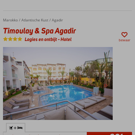
Marokko
Timoulay & Spa Agadir
Home
Atlantische Kust
Agadir
Timoulay & Spa Agadir
Logies en ontbijt
-
Hotel
bewaar
+