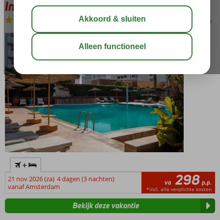
Intouriste Hotel & Suites
Logies
-
Hotel
bewaar
+
298
21 nov 2026 (za)
4 dagen (3 nachten)
va
p.p.
vanaf Amsterdam
*incl. alle verplichte kosten
Bekijk deze vakantie