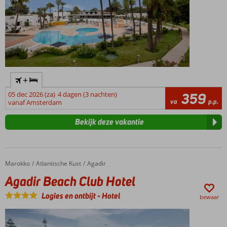
+
05 dec 2026 (za)
4 dagen (3 nachten)
359
va
p.p.
vanaf Amsterdam
Bekijk deze vakantie
Marokko
Agadir Beach Club Hotel
Home
Atlantische Kust
Agadir
Agadir Beach Club Hotel
Logies en ontbijt
-
Hotel
bewaar