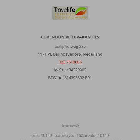
CORENDON VLIEGVAKANTIES
Schipholweg 335
1171 PL Badhoevedorp, Nederland
023 7510606
KvK nr.: 34220902
BTW nr.: 814395892 B01
TourWeb
©
area-10149
| countryId=16&areaId=10149
NetMatch