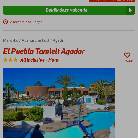
Bekijk deze vakantie
2 recente boekingen
Marokko
El Pueblo Tamlelt Agador
Home
Atlantische Kust
Agadir
El Pueblo Tamlelt Agador
All Inclusive
-
Hotel
bewaar