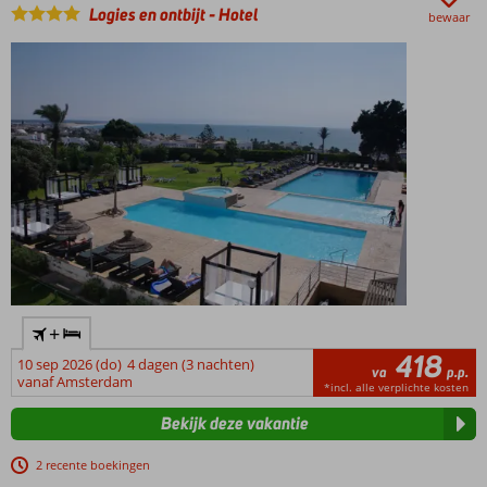
Logies en ontbijt
-
Hotel
bewaar
+
418
10 sep 2026 (do)
4 dagen (3 nachten)
va
p.p.
vanaf Amsterdam
*incl. alle verplichte kosten
Bekijk deze vakantie
2 recente boekingen