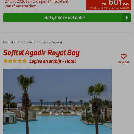
601
27 okt 2026 (di)
5 dagen (4 nachten)
va
p.p.
vanaf Amsterdam
*incl. alle verplichte kosten
Bekijk deze vakantie
Marokko
Sofitel Agadir Royal Bay
Home
Atlantische Kust
Agadir
Sofitel Agadir Royal Bay
Logies en ontbijt
-
Hotel
bewaar