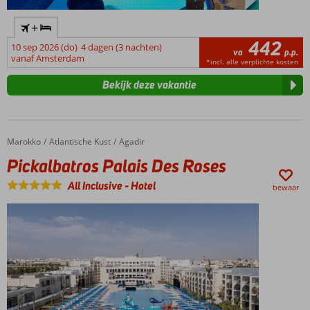
+
442
10 sep 2026 (do)
4 dagen (3 nachten)
va
p.p.
vanaf Amsterdam
*incl. alle verplichte kosten
Bekijk deze vakantie
Marokko
Pickalbatros Palais Des Roses
Home
Atlantische Kust
Agadir
Pickalbatros Palais Des Roses
All Inclusive
-
Hotel
bewaar