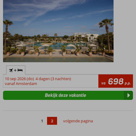
+
10 sep 2026 (do)
4 dagen (3 nachten)
698
va
p.p.
vanaf Amsterdam
Bekijk deze vakantie
1
2
volgende pagina