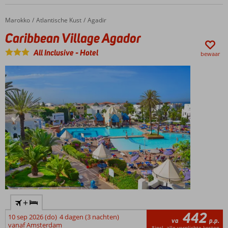
Marokko
Caribbean Village Agador
Home
Atlantische Kust
Agadir
Caribbean Village Agador
All Inclusive
-
Hotel
bewaar
+
442
10 sep 2026 (do)
4 dagen (3 nachten)
va
p.p.
vanaf Amsterdam
*incl. alle verplichte kosten