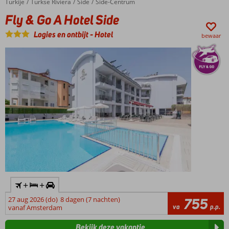
Turkije
Fly & Go A Hotel Side
Home
Turkse Riviera
Side
Side-Centrum
Gratis
Fly & Go A Hotel Side
shuttleservice
naar het
Logies en ontbijt
-
Hotel
bewaar
strand
+
+
27 aug 2026 (do)
8 dagen (7 nachten)
755
va
p.p.
vanaf Amsterdam
Bekijk deze vakantie