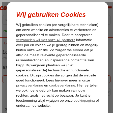
Pakketgarantie
Home
Vakantie reizen
Last minute Side
met Hotel
102 aanbiedingen
Filter 102 aanbiedingen
Sorteren op:
Pagina 3
31 t/m 45 van de 102 accommodaties