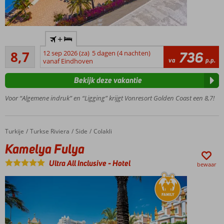
Ideaal
+
familiehotel
Aanrader
8,7
12 sep 2026 (za)
5 dagen (4 nachten)
736
Aquapark
36
va
p.p.
vanaf Eindhoven
en
beoordelingen
lunapark
Bekijk deze vakantie
Animatie
voor
Voor “Algemene indruk” en “Ligging” krijgt Vonresort Golden Coast een 8,7!
jong en
oud
ex.
Turkije
Kamelya Fulya
Home
Turkse Riviera
Side
Colakli
Golden
Kamelya Fulya
Coast
Resort
Ultra All Inclusive
-
Hotel
bewaar