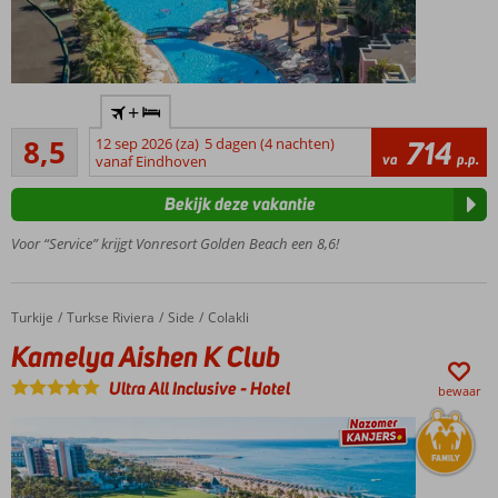
Aquapark
+
met vele
Aanrader
glijbanen
8,5
12 sep 2026 (za)
5 dagen (4 nachten)
714
64
va
p.p.
vanaf Eindhoven
Kinderanimatie
beoordelingen
Sport,
Bekijk deze vakantie
ontspanning
en vermaak
Voor “Service” krijgt Vonresort Golden Beach een 8,6!
Ex.
VON
Club
Turkije
Kamelya Aishen K Club
Home
Turkse Riviera
Side
Colakli
Golden
Kamelya Aishen K Club
Beach
Ultra All Inclusive
-
Hotel
bewaar