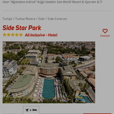
Voor “Algemene indruk” krijgt Seaden Sea World Resort & Spa een 8,7!
Luxe
Spa
Center
Turkije
Side Star Park
Home
Turkse Riviera
Side
Side-Centrum
3 À-la-
Side Star Park
carterestaurants
All Inclusive
-
Hotel
bewaar
Vlak bij
+
het