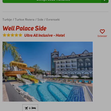
Turkije
Well Palace Side
Home
Turkse Riviera
Side
Evrenseki
Well Palace Side
Ultra All Inclusive
-
Hotel
bewaar
Heerlijk
+
familiehotel