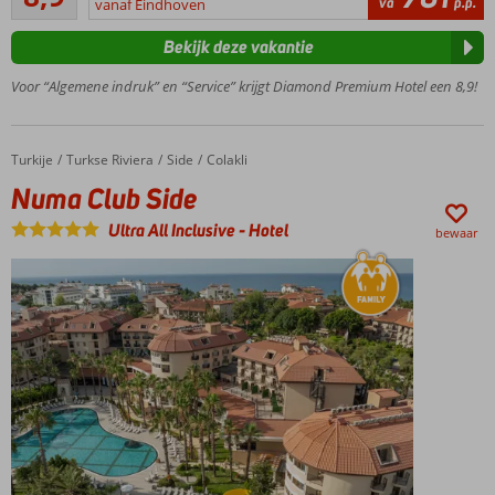
va
p.p.
strand
vanaf Eindhoven
beoordelingen
Spa
Bekijk deze vakantie
Center
Zwembad
Voor “Algemene indruk” en “Service” krijgt Diamond Premium Hotel een 8,9!
met
glijbanen
2 à-la-
Turkije
Numa Club Side
Home
Turkse Riviera
Side
Colakli
carterestaurants
Numa Club Side
Ultra All Inclusive
-
Hotel
bewaar