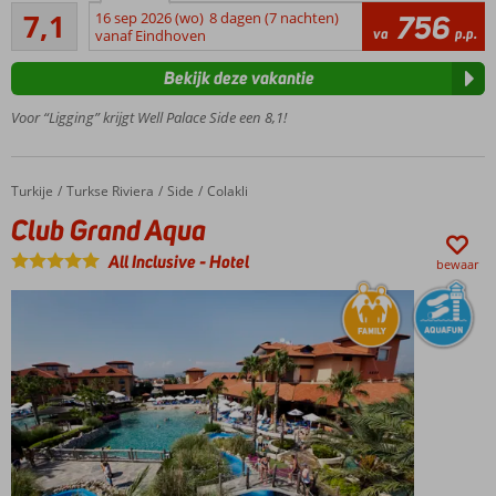
Voldoende/goed
7,1
16 sep 2026 (wo)
8 dagen (7 nachten)
756
Zwembad
15
va
p.p.
vanaf Eindhoven
met
beoordelingen
glijbanen
Bekijk deze vakantie
Vlak
bij het
Voor “Ligging” krijgt Well Palace Side een 8,1!
strand
3 à-la-
carterestaurants
Turkije
Club Grand Aqua
Home
Turkse Riviera
Side
Colakli
Ontspannen
Club Grand Aqua
in het Spa
Center
All Inclusive
-
Hotel
bewaar