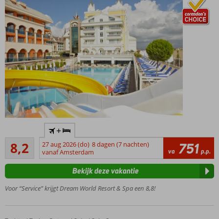
Zwembad
+
met
Zeer goed
glijbanen
8,2
27 aug 2026 (do)
8 dagen (7 nachten)
751
25
va
p.p.
vanaf Amsterdam
Een
beoordelingen
Wellness
Bekijk deze vakantie
Center
Een
Voor “Service” krijgt Dream World Resort & Spa een 8,8!
miniclub
voor de
kinderen