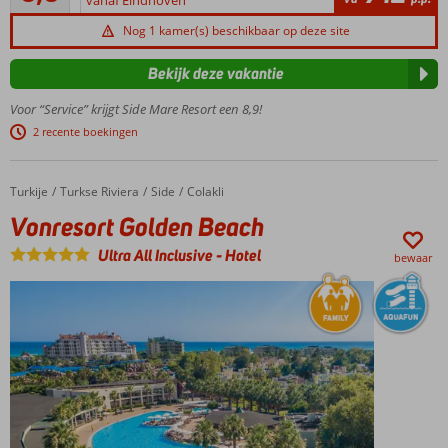
beoordelingen
en
Nog 1 kamer(s) beschikbaar op deze site
aquapark,
vlakbij
Bekijk deze vakantie
Kümköy
5
Voor “Service” krijgt Side Mare Resort een 8,9!
supersnelle
2 recente boekingen
glijbanen,
golfslagbad,
splash park
Turkije
Vonresort Golden Beach
Home
Turkse Riviera
Side
Colakli
voor de
Vonresort Golden Beach
kleintjes en
meer
Ultra All Inclusive
-
Hotel
bewaar
Activiteiten
en
vermaak
voor jong
en oud
Uitslapen in
fijne
(familie)kamers