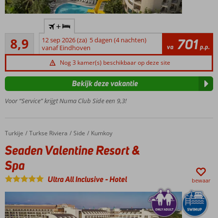
Privéstrand
+
op
Aanrader
loopafstand
8,9
12 sep 2026 (za)
5 dagen (4 nachten)
701
18
va
p.p.
vanaf Eindhoven
Gezinsvriendelijk
beoordelingen
hotel
Nog 3 kamer(s) beschikbaar op deze site
Zwembad
met
Bekijk deze vakantie
glijbanen
Voor “Service” krijgt Numa Club Side een 9,3!
24/7
Ultra All
Inclusive
Turkije
Seaden Valentine Resort & Spa
Home
Turkse Riviera
Side
Kumkoy
Seaden Valentine Resort &
Spa
Ultra All Inclusive
-
Hotel
bewaar