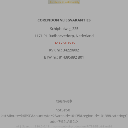
CORENDON VLIEGVAKANTIES
Schipholweg 335
1171 PL Badhoevedorp, Nederland
023 7510606
KvK nr.: 34220902
BTW nr.: 814395892 B01
TourWeb
©
notSet-0
|
NetMatch
lastMinute=k6B9E&countryId=2&areaId=10135&regionId=10198&cateringC
ode=7%2cA%2cX
nl | Search | 380.0.0.13 | netm-web-ui-production-7f756f55dd-8km24