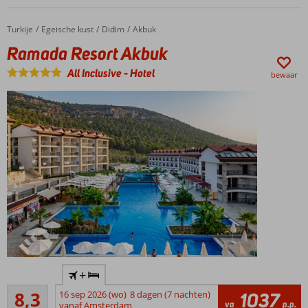
zwembaden,
glijbanen en
Turkije
Ramada Resort Akbuk
Home
Egeische kust
Didim
Akbuk
kinderbad
Ramada Resort Akbuk
Comfortabele
kamers
All Inclusive
-
Hotel
bewaar
Spa en
Wellnesscenter
Meerdere
+
zwembaden,
Zeer goed
1 met
8,3
16 sep 2026 (wo)
8 dagen (7 nachten)
1037
7
va
p.p.
glijbanen
vanaf Amsterdam