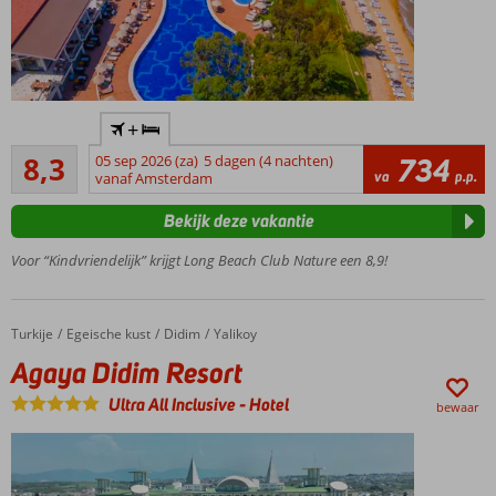
Moderne
+
stijl
Zeer goed
8,3
05 sep 2026 (za)
5 dagen (4 nachten)
734
Luxe
38
va
p.p.
vanaf Amsterdam
clubkamers
beoordelingen
en -suites
Bekijk deze vakantie
tot 5
personen
Voor “Kindvriendelijk” krijgt Long Beach Club Nature een 8,9!
Heerlijk
zwembad
en
Turkije
Agaya Didim Resort
Home
Egeische kust
Didim
Yalikoy
spetterend
Agaya Didim Resort
aquapark
Uitgebreid
Ultra All Inclusive
-
Hotel
bewaar
Ultra All
Inclusive
concept;
dat wordt