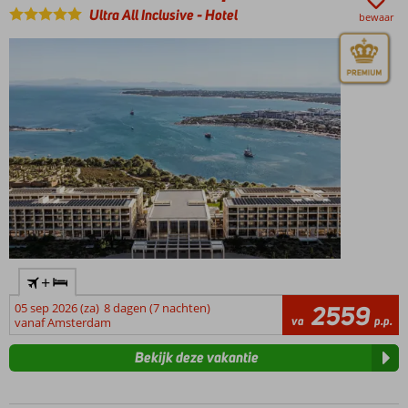
en oud
Ultra All Inclusive
-
Hotel
bewaar
Bestaat uit
een familie
zone,
community
zone en
een adult
zone
+
05 sep 2026 (za)
8 dagen (7 nachten)
2559
va
p.p.
vanaf Amsterdam
Bekijk deze vakantie