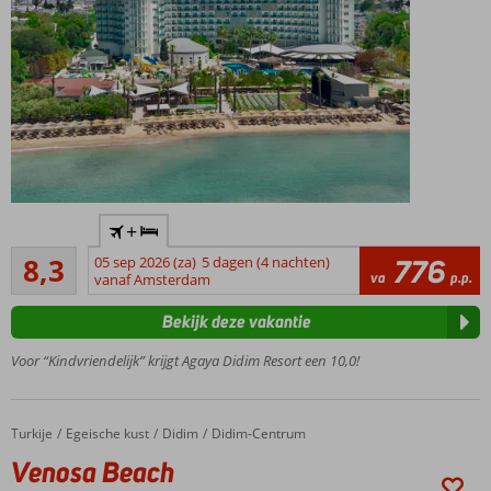
smullen!
Direct aan
+
het
Zeer goed
privéstrand
8,3
05 sep 2026 (za)
5 dagen (4 nachten)
776
3
va
p.p.
vanaf Amsterdam
Op
beoordelingen
slechts 4
Bekijk deze vakantie
kilometer
van
Voor “Kindvriendelijk” krijgt Agaya Didim Resort een 10,0!
Yalikoy
Wellnessfaciliteiten
voor de
Turkije
Venosa Beach
Home
Egeische kust
Didim
Didim-Centrum
broodnodige
Venosa Beach
ontspanning!