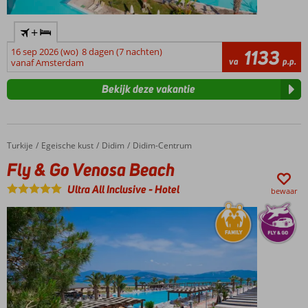
+
16 sep 2026 (wo)
8 dagen (7 nachten)
1133
va
p.p.
vanaf Amsterdam
Bekijk deze vakantie
Turkije
Fly & Go Venosa Beach
Home
Egeische kust
Didim
Didim-Centrum
Fly & Go Venosa Beach
Ultra All Inclusive
-
Hotel
bewaar