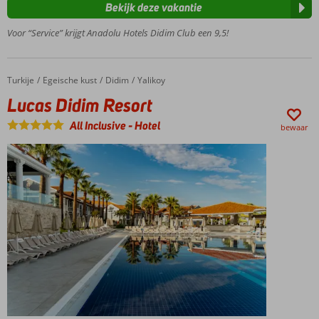
glijbanen
Bekijk deze vakantie
3 à-la-
Voor “Service” krijgt Anadolu Hotels Didim Club een 9,5!
carterestaurants
Turkije
Lucas Didim Resort
Home
Egeische kust
Didim
Yalikoy
Lucas Didim Resort
All Inclusive
-
Hotel
bewaar