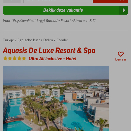
beoordelingen
Een
Bekijk deze vakantie
Spa
Center
Voor “Prijs/kwaliteit” krijgt Ramada Resort Akbuk een 8,7!
Leuke
activiteiten
voor jong
Turkije
Aquasis De Luxe Resort & Spa
Home
Egeische kust
Didim
Camlik
en oud
Aquasis De Luxe Resort & Spa
Ultra All Inclusive
-
Hotel
bewaar