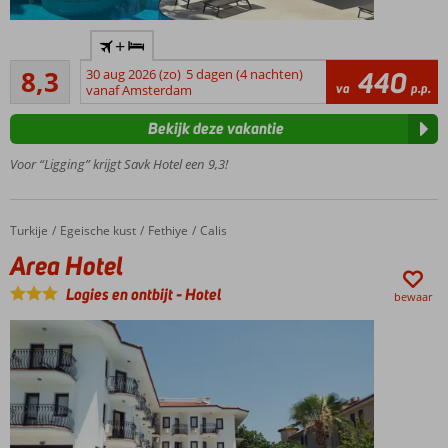
Kleinschalig
+
hotel
Zeer goed
8,3
30 aug 2026 (zo)
5 dagen (4 nachten)
440
Ligt
35
va
p.p.
vanaf Amsterdam
direct
beoordelingen
aan het
Bekijk deze vakantie
Kleopatra
strand
Voor “Ligging” krijgt Savk Hotel een 9,3!
Comfortabele
kamers met
zijzeezicht of
Turkije
Area Hotel
Home
Egeische kust
Fethiye
Calis
zeezicht
Area Hotel
Heerlijk
zwembad
Logies en ontbijt
-
Hotel
bewaar
met
zonneterras