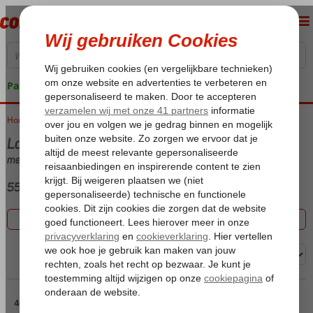
Pakketgarantie
Home
Vakantie reizen
Last minute Turkije
met Hotel
555 aanbiedingen
Filter 555 aanbiedingen
Sorteren op:
Pagina 4
46 t/m 60 van de 555 accommodaties