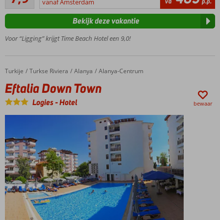
va
p.p.
strand
vanaf Amsterdam
beoordelingen
Mooi
Bekijk deze vakantie
en
stijlvol
Voor “Ligging” krijgt Time Beach Hotel een 9,0!
hotel
Nette kamers
met goede
Turkije
Eftalia Down Town
Home
Turkse Riviera
Alanya
Alanya-Centrum
voorzieningen
Eftalia Down Town
Logies
-
Hotel
bewaar