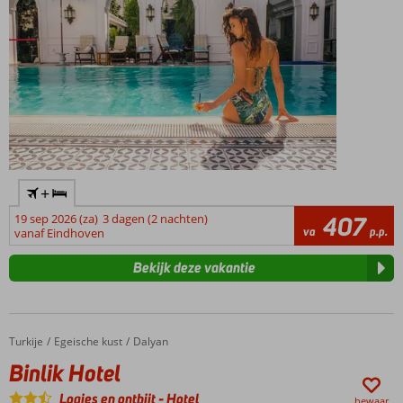
+
19 sep 2026 (za)
3 dagen (2 nachten)
407
va
p.p.
vanaf Eindhoven
Bekijk deze vakantie
Turkije
Binlik Hotel
Home
Egeische kust
Dalyan
Binlik Hotel
Logies en ontbijt
-
Hotel
bewaar