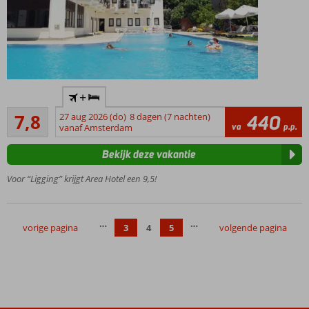
Perfecte
+
ligging,
Goed
direct aan
7,8
27 aug 2026 (do)
8 dagen (7 nachten)
440
108
va
p.p.
het
vanaf Amsterdam
beoordelingen
strand en
Bekijk deze vakantie
de
boulevard
Voor “Ligging” krijgt Area Hotel een 9,5!
Kleinschalig,
knus hotel
Afkoelen
…
…
vorige pagina
3
4
5
volgende pagina
in het
ruime
zwembad
Vriendelijk
personeel