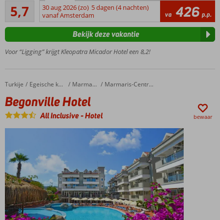
Voldoende
strand
5,7
30 aug 2026 (zo)
5 dagen (4 nachten)
426
6
va
p.p.
en
vanaf Amsterdam
beoordelingen
Alanya
Bekijk deze vakantie
Verkoelend
zwembad
Voor “Ligging” krijgt Kleopatra Micador Hotel een 8,2!
Wellnessfaciliteiten
Onbezorgd
All-
Turkije
Begonville Hotel
Home
Egeische kust
Marmaris
Marmaris-Centrum
inclusive
Begonville Hotel
genieten
All Inclusive
-
Hotel
bewaar