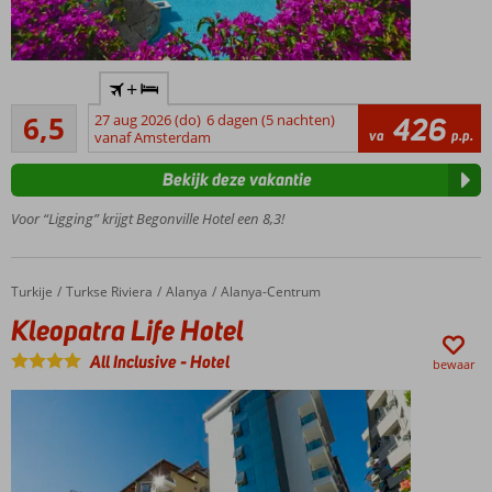
Op
+
loopafstand
Ruim voldoende
van het
6,5
27 aug 2026 (do)
6 dagen (5 nachten)
426
105
va
p.p.
strand
vanaf Amsterdam
beoordelingen
Nette,
Bekijk deze vakantie
comfortabele
kamers
Voor “Ligging” krijgt Begonville Hotel een 8,3!
Groot
buitenzwembad
Zo in het
Turkije
Kleopatra Life Hotel
Home
Turkse Riviera
Alanya
Alanya-Centrum
centrum
Kleopatra Life Hotel
van
Marmaris
All Inclusive
-
Hotel
bewaar