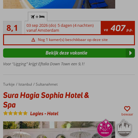
Uitstekende prijs-
+
kwaliteitverhouding
Zeer goed
8,1
03 sep 2026 (do)
5 dagen (4 nachten)
407
Ca. 100
177
va
p.p.
vanaf Amsterdam
meter van
beoordelingen
het
Nog 1 kamer(s) beschikbaar op deze site
zandstrand
Op
Bekijk deze vakantie
loopafstand
Voor “Ligging” krijgt Eftalia Down Town een 9,1!
van het
centrum
van Alanya
3-
Turkije
Sura Hagia Sophia Hotel & Spa
Home
Istanbul
Sultanahmet
kamerappartementen
Sura Hagia Sophia Hotel &
tot wel 6 personen
Spa
Ontbijt of
Halfpension
Logies
-
Hotel
bewaar
ook
mogelijk