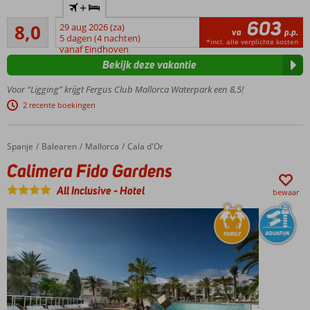
+
vernieuwd en
603
Zeer goed
uniek
8,0
29 aug 2026 (za)
va
p.p.
222
(familie)resort!
5 dagen (4 nachten)
*incl. alle verplichte kosten
beoordelingen
vanaf Eindhoven
Grootste
Bekijk deze vakantie
waterpark
in een
Voor “Ligging” krijgt Fergus Club Mallorca Waterpark een 8,5!
hotel op
2 recente boekingen
de
Balearen
met o.a. 8
Spanje
Calimera Fido Gardens
Home
Balearen
Mallorca
Cala d'Or
glijbanen
Calimera Fido Gardens
Boek
een
All Inclusive
-
Hotel
bewaar
suite
met
Magnus
service
Ruime en
comfortabele
kamers voor
5 personen