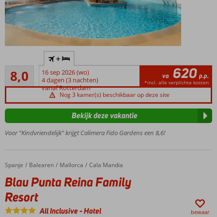
met aparte
slaapkamer!
Verbeterd
All
Inclusive
Verbeterde
concept
+
All Inclusive
620
Zeer goed
formule
8,0
16 sep 2026 (wo)
va
p.p.
267
onder nieuw
4 dagen (3 nachten)
*incl. alle verplichte kosten
beoordelingen
vanaf Rotterdam
management
Nog 3 kamer(s) beschikbaar op deze site
Alle kamers
gerenoveerd
Bekijk deze vakantie
Geweldige
Voor “Kindvriendelijk” krijgt Calimera Fido Gardens een 8,6!
splash
pool voor
de kids!
Cala Egos
Spanje
Blau Punta Reina Family Resort
Home
Balearen
Mallorca
Cala Mandia
zandstrand
Blau Punta Reina Family
op ca. 150
Resort
meter
Groot
All Inclusive
-
Hotel
bewaar
zwembad,