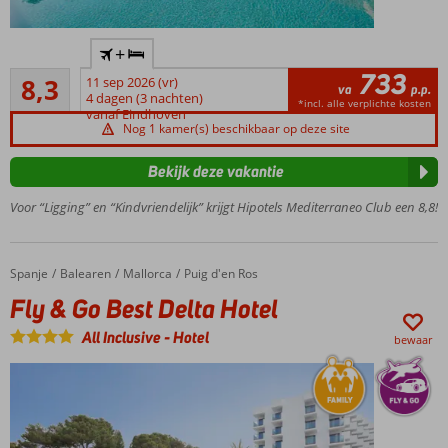
Ideaal
+
familiehotel
733
Zeer goed
8,3
11 sep 2026 (vr)
Op
va
p.p.
12
4 dagen (3 nachten)
steenworp
*incl. alle verplichte kosten
beoordelingen
vanaf Eindhoven
afstand
Nog 1 kamer(s) beschikbaar op deze site
van het
strand
Bekijk deze vakantie
Maar liefst
Voor “Ligging” en “Kindvriendelijk” krijgt Hipotels Mediterraneo Club een 8,8!
2
splashpools
voor
kinderen
Spanje
Fly & Go Best Delta Hotel
Home
Balearen
Mallorca
Puig d'en Ros
Ruime
Fly & Go Best Delta Hotel
appartementen
All Inclusive
-
Hotel
Ontbijt,
bewaar
Halpension
of All
Inclusive
ook
mogelijk