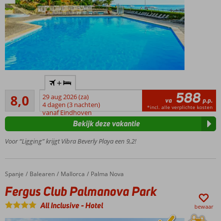
Ligt
+
direct
588
Zeer goed
aan
8,0
29 aug 2026 (za)
va
p.p.
108
het
4 dagen (3 nachten)
*incl. alle verplichte kosten
beoordelingen
vanaf Eindhoven
strand
Bekijk deze vakantie
In de
prachtige
Voor “Ligging” krijgt Vibra Beverly Playa een 9,2!
badplaats
Paguera
Geschikte
Spanje
Fergus Club Palmanova Park
Home
Balearen
Mallorca
Palma Nova
locatie
Fergus Club Palmanova Park
voor
gezinnen
All Inclusive
-
Hotel
bewaar
Halfpension
of All