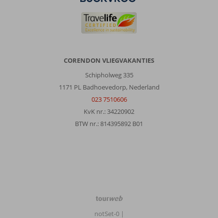
CORENDON VLIEGVAKANTIES
Schipholweg 335
1171 PL Badhoevedorp, Nederland
023 7510606
KvK nr.: 34220902
BTW nr.: 814395892 B01
TourWeb
©
notSet-0
|