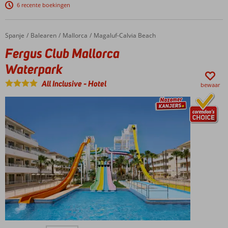
Gezellige
6 recente boekingen
boulevard
met
restaurants,
Spanje
Fergus Club Mallorca Waterpark
Home
Balearen
Mallorca
Magaluf-Calvia Beach
terrasjes en
Fergus Club Mallorca
winkels
Waterpark
Entertainment,
kids clubs en
All Inclusive
-
Hotel
bewaar
splash pool!
All
Inclusive
genieten
Compleet