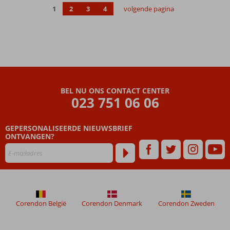
1
2
3
4
volgende pagina
Modern en
gemoedelijk
hotel
Flaneren
over de
boulevard
Ook
mogelijk
BEL NU ONS CONTACT CENTER
023 751 06 06
o.b.v.
Halfpension
en All
GEPERSONALISEERDE NIEUWSBRIEF
Inclusive
ONTVANGEN?
Corendon België
Corendon Denmark
Corendon Zweden