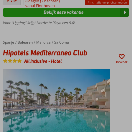
centrum
8 dagen (7 nachten)
*incl. alle verplichte kosten
beoordelingen
vanaf Eindhoven
én
Bekijk deze vakantie
boulevard
Relaxen
Voor “Ligging” krijgt Nordeste Playa een 9,0!
in de
spa
Kamers
Spanje
Hipotels Mediterraneo Club
Home
Balearen
Mallorca
Sa Coma
met
Hipotels Mediterraneo Club
zeezicht
boekbaar
All Inclusive
-
Hotel
bewaar
All
inclusive
ook
mogelijk