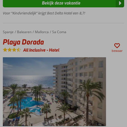
Bekijk deze vakantie
Entertainment
voor jong en
Voor “Kindvriendelijk” krijgt Best Delta Hotel een 8,7!
oud
Half-,
Volpension
Spanje
Playa Dorada
Home
Balearen
Mallorca
Sa Coma
of All
Playa Dorada
Inclusive
mogelijk
All Inclusive
-
Hotel
bewaar