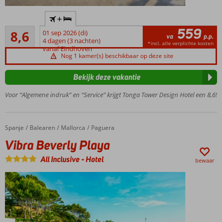
Vlak bij
+
jacht- en
559
Aanrader
vissershaven
8,6
01 sep 2026 (di)
va
p.p.
20
4 dagen (3 nachten)
Ook All
*incl. alle verplichte kosten
beoordelingen
vanaf Eindhoven
Inclusive
Nog 1 kamer(s) beschikbaar op deze site
mogelijk
Uitgebreid
Bekijk deze vakantie
animatieprogramma
Voor “Algemene indruk” en “Service” krijgt Tonga Tower Design Hotel een 8,6!
Geniet van
een
fantastisch
uitzicht in
Spanje
Vibra Beverly Playa
Home
Balearen
Mallorca
Paguera
de Skybar
Vibra Beverly Playa
All Inclusive
-
Hotel
bewaar