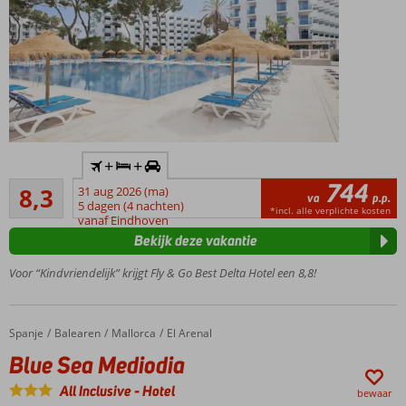
Inclusief
+
+
huurauto
744
Zeer goed
8,3
31 aug 2026 (ma)
Rustig
va
p.p.
57
5 dagen (4 nachten)
gelegen
*incl. alle verplichte kosten
beoordelingen
vanaf Eindhoven
in Puig
Bekijk deze vakantie
d’en
Ros
Voor “Kindvriendelijk” krijgt Fly & Go Best Delta Hotel een 8,8!
Entertainment
voor jong en
oud
Spanje
Blue Sea Mediodia
Home
Balearen
Mallorca
El Arenal
Half-,
Blue Sea Mediodia
Volpension
of All
All Inclusive
-
Hotel
bewaar
Inclusive