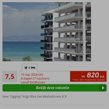
mogelijk
Op
+
slechts
820
Goed
50 m
7,5
15 sep 2026 (di)
va
p.p.
6
van
8 dagen (7 nachten)
*incl. alle verplichte kosten
beoordelingen
vanaf Eindhoven
het
Bekijk deze vakantie
strand
Lekker
Voor “Ligging” krijgt Blue Sea Mediodia een 8,3!
centraal
in El
Arenal