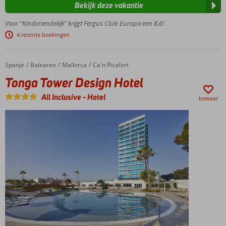
splash pool
Bekijk deze vakantie
voor de kids
Voor “Kindvriendelijk” krijgt Fergus Club Europa een 8,6!
Op korte
afstand van
4 recente boekingen
Paguera,
gratis
shuttleservice
Spanje
Tonga Tower Design Hotel
Home
Balearen
Mallorca
Ca'n Picafort
Gevarieerd
Tonga Tower Design Hotel
animatieprogramma
All Inclusive
-
Hotel
bewaar
Boek
een
kamer
of suite
met
Magnus
service