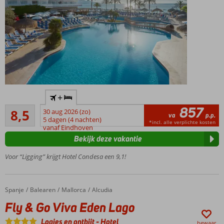
Ook met
Ontbijt,
Halfpension
of All
Inclusive
Heerlijk;
+
direct
857
Aanrader
aan het
8,5
30 aug 2026 (zo)
va
p.p.
34
strand
5 dagen (4 nachten)
*incl. alle verplichte kosten
beoordelingen
vanaf Eindhoven
Nabij
Bekijk deze vakantie
het
centrum
Voor “Ligging” krijgt Hotel Condesa een 9,1!
van
Alcúdia
Comfortabele
Spanje
Fly & Go Viva Eden Lago
Home
Balearen
Mallorca
Alcudia
kamers en
Fly & Go Viva Eden Lago
suites
Diverse
Logies en ontbijt
-
Hotel
bewaar