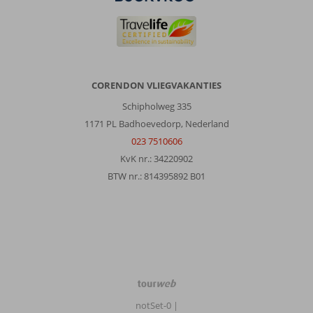
CORENDON VLIEGVAKANTIES
Schipholweg 335
1171 PL Badhoevedorp, Nederland
023 7510606
KvK nr.: 34220902
BTW nr.: 814395892 B01
TourWeb
©
notSet-0
|