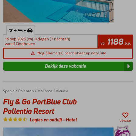
+
+
19 sep 2026 (za)
8 dagen (7 nachten)
1188
va
p.p.
vanaf Eindhoven
Nog 3 kamer(s) beschikbaar op deze site
Bekijk deze vakantie
Spanje
Fly & Go PortBlue Club Pollentia Resort
Home
Balearen
Mallorca
Alcudia
Fly & Go PortBlue Club
Pollentia Resort
Logies en ontbijt
-
Hotel
bewaar