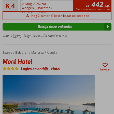
442
Zeer goed
min.
8,4
29 aug 2026 (za)
va
p.p.
26
leeftijd
4 dagen (3 nachten)
*incl. alle verplichte kosten
beoordelingen
vanaf Eindhoven
18 jaar
Nog 2 kamer(s) beschikbaar op deze site
Op
loopafstand
Bekijk deze vakantie
van het
strand
Voor “Ligging” krijgt Eix Alcudia Hotel een 9,0!
Een
Spa
Center
Spanje
Moré Hotel
Home
Balearen
Mallorca
Alcudia
Halfpension
Moré Hotel
ook
mogelijk
Logies en ontbijt
-
Hotel
bewaar