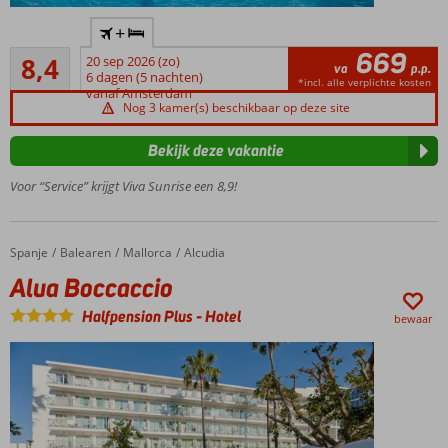
Top en zeer
+
kindvriendelijk
669
Zeer goed
resort!
8,4
20 sep 2026 (zo)
va
p.p.
14
6 dagen (5 nachten)
Fantastisch
*incl. alle verplichte kosten
beoordelingen
vanaf Amsterdam
zandstrand
Nog 3 kamer(s) beschikbaar op deze site
dichtbij
Kids
Bekijk deze vakantie
splash
Voor “Service” krijgt Viva Sunrise een 8,9!
pool met
glijbanen
Premium
studio’s en
Spanje
Alua Boccaccio
Home
Balearen
Mallorca
Alcudia
appartementen
Alua Boccaccio
(Ultra)
Halfpension Plus
-
Hotel
All
bewaar
Inclusive
ook
mogelijk