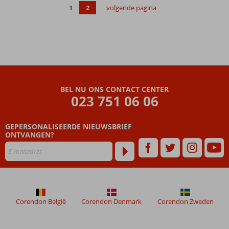
Alcudia
1
2
volgende pagina
makkelijk
te
bereiken
Een
heerlijk
Spa
Center
BEL NU ONS CONTACT CENTER
Halfpension
023 751 06 06
of All
Inclusive
ook
GEPERSONALISEERDE NIEUWSBRIEF
mogelijk
ONTVANGEN?
Corendon België
Corendon Denmark
Corendon Zweden