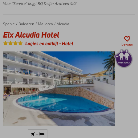
150
Voor “Service” krijgt BQ Delfin Azul een 9,0!
meter
van
het
Spanje
Eix Alcudia Hotel
Home
Balearen
Mallorca
Alcudia
strand
Eix Alcudia Hotel
Entertainment
voor jong en
Logies en ontbijt
-
Hotel
bewaar
oud
Only
+
Adult;