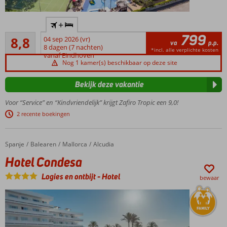
Genieten
+
met het
799
Aanrader
gezin in
8,8
04 sep 2026 (vr)
va
p.p.
29
luxe
8 dagen (7 nachten)
*incl. alle verplichte kosten
beoordelingen
vanaf Eindhoven
Slechts 200
Nog 1 kamer(s) beschikbaar op deze site
m van het
zandstrand
Bekijk deze vakantie
en
centrum
Voor “Service” en “Kindvriendelijk” krijgt Zafiro Tropic een 9,0!
Ruime
2 recente boekingen
premium
appartementen
en studio's
Spanje
Hotel Condesa
Home
Balearen
Mallorca
Alcudia
Appartementen
Hotel Condesa
met privé
Logies en ontbijt
-
Hotel
dakterras en
bewaar
bubbelbad
Piratenschip
met glijbaan
voor de kids