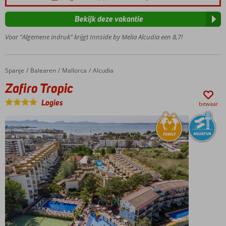
kinderfaciliteiten
Comfortabele
Bekijk deze vakantie
kamers en
Voor “Algemene indruk” krijgt Innside by Melia Alcudia een 8,7!
juniorsuites
Modern
ingericht
hotel
Spanje
Zafiro Tropic
Home
Balearen
Mallorca
Alcudia
Zafiro Tropic
Logies
bewaar