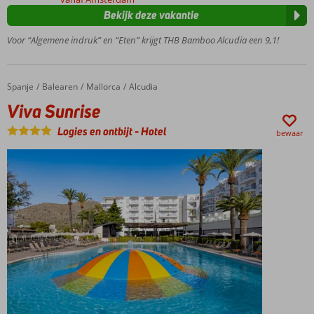
18 jaar
Bekijk deze vakantie
Op
loopafstand
Voor “Algemene indruk” en “Eten” krijgt THB Bamboo Alcudia een 9,1!
van het
strand
Volledig
Spanje
Viva Sunrise
Home
Balearen
Mallorca
Alcudia
gerenoveerd
Viva Sunrise
in 2023
Maar liefst 2
Logies en ontbijt
-
Hotel
bewaar
zwembaden
Ontbijt of
Halfpension
ook
mogelijk