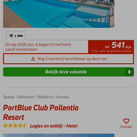
+
541
20 sep 2026 (zo)
4 dagen (3 nachten)
va
p.p.
vanaf Amsterdam
*incl. alle verplichte kosten
Nog 2 kamer(s) beschikbaar op deze site
Bekijk deze vakantie
Spanje
PortBlue Club Pollentia Resort
Home
Balearen
Mallorca
Alcudia
PortBlue Club Pollentia
Resort
Logies en ontbijt
-
Hotel
bewaar