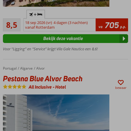
Vlak bij
+
het
Aanrader
strand
8,5
18 sep 2026 (vr)
4 dagen (3 nachten)
705
20
va
p.p.
en
vanaf Rotterdam
beoordelingen
Armacao
Bekijk deze vakantie
de Pera
Miniclub
Voor “Ligging” en “Service” krijgt Vila Gale Nautico een 8,6!
voor de
kinderen
Heerlijk
Portugal
Pestana Blue Alvor Beach
Home
Algarve
Alvor
zwembad
Pestana Blue Alvor Beach
met
zonneterras
All Inclusive
-
Hotel
bewaar
All
Inclusive
ook
mogelijk