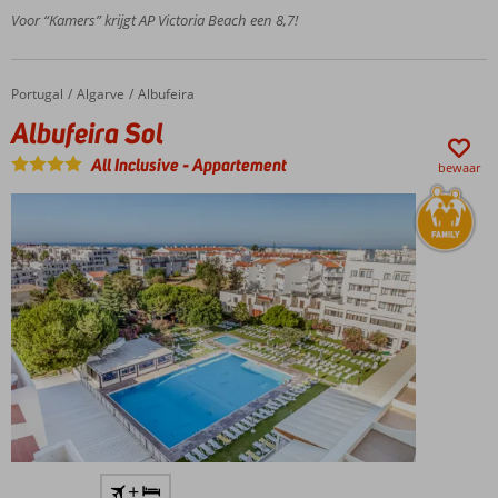
Voor “Kamers” krijgt AP Victoria Beach een 8,7!
activiteiten
voor jong
en oud
All
Portugal
Albufeira Sol
Home
Algarve
Albufeira
Inclusive
Albufeira Sol
ook
mogelijk
All Inclusive
-
Appartement
bewaar
Fantastisch
+
zandstrand