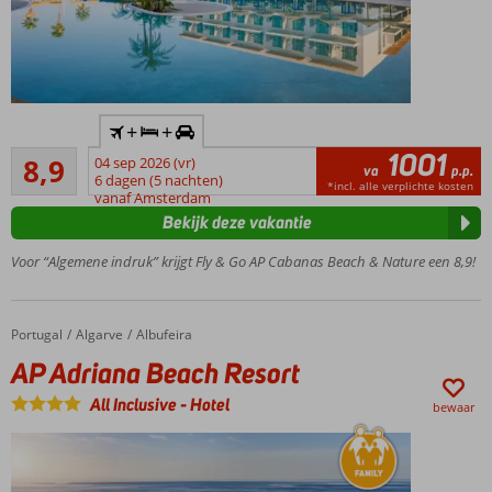
Inclusief
+
+
huurauto
1001
Aanrader
8,9
04 sep 2026 (vr)
Adult
va
p.p.
29
6 dagen (5 nachten)
Only:
*incl. alle verplichte kosten
beoordelingen
vanaf Amsterdam
minimum
Bekijk deze vakantie
leeftijd 14
jaar
Voor “Algemene indruk” krijgt Fly & Go AP Cabanas Beach & Nature een 8,9!
In het hart
van
natuurpark
Portugal
AP Adriana Beach Resort
Home
Algarve
Albufeira
Ria
AP Adriana Beach Resort
Formosa
Gelegen
All Inclusive
-
Hotel
bewaar
aan een
prachtige
lagune
All