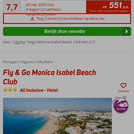
551
Goed
familie
7,7
06 sep 2026 (zo)
va
p.p.
26
of met
4 dagen (3 nachten)
*incl. alle verplichte kosten
beoordelingen
vanaf Eindhoven
vrienden
Nog 2 kamer(s) beschikbaar op deze site
Met één
voet al op
Bekijk deze vakantie
het
prachtige
Voor “Ligging” krijgt Monica Isabel Beach Club een 8,7!
zandstrand
2
zwembaden
Portugal
Fly & Go Monica Isabel Beach Club
Home
Algarve
Albufeira
en een
Fly & Go Monica Isabel Beach
kinderbad
Club
Restaurant
met
All Inclusive
-
Hotel
bewaar
uitzicht
over zee
Heerlijk
ontspannen
o.b.v. All
Inclusive