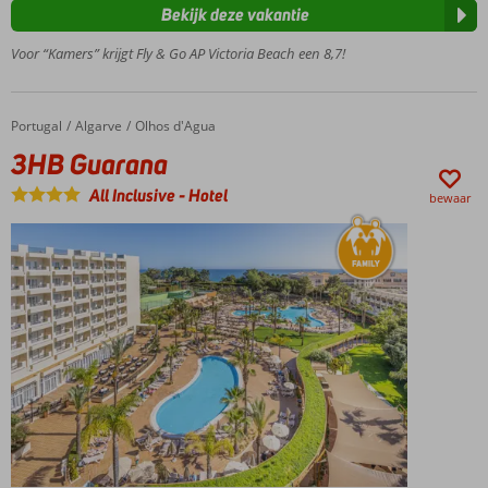
strand
Bekijk deze vakantie
Ruime en nette
Voor “Kamers” krijgt Fly & Go AP Victoria Beach een 8,7!
appartementen
Tal van
activiteiten
voor jong
Portugal
3HB Guarana
Home
Algarve
Olhos d'Agua
en oud
3HB Guarana
All
All Inclusive
-
Hotel
Inclusive
bewaar
ook
mogelijk