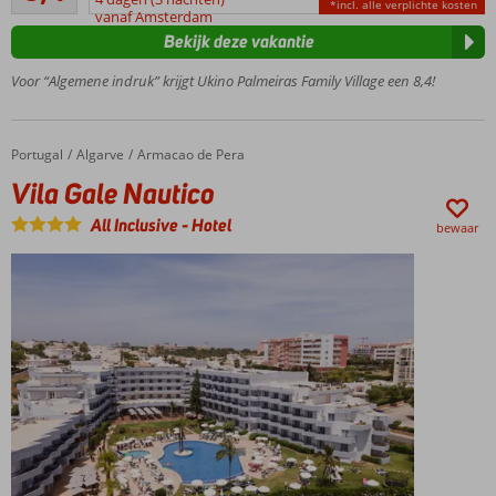
*incl. alle verplichte kosten
beoordelingen
vanaf Amsterdam
vervelen
Bekijk deze vakantie
All
Inclusive
Voor “Algemene indruk” krijgt Ukino Palmeiras Family Village een 8,4!
genieten
Vanavond
Aziatisch,
Portugal
Vila Gale Nautico
Home
Algarve
Armacao de Pera
vlees of
Vila Gale Nautico
Portugees?
Volop
All Inclusive
-
Hotel
bewaar
activiteiten
voor jong
en oud