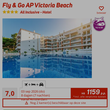
of à-
Fly & Go AP Victoria Beach
la-
carte?
All Inclusive
-
Hotel
bewaar
Shuttleservice
naar Albufeira
en Vilamoura
Standaardkamers
zijn gerenoveerd
Inclusief
+
+
huurauto
1159
Voldoende/goed
7,0
03 sep 2026 (do)
Op ca.
va
p.p.
3
8 dagen (7 nachten)
700m
*incl. alle verplichte kosten
beoordelingen
vanaf Amsterdam
van
Nog 2 kamer(s) beschikbaar op deze site
het