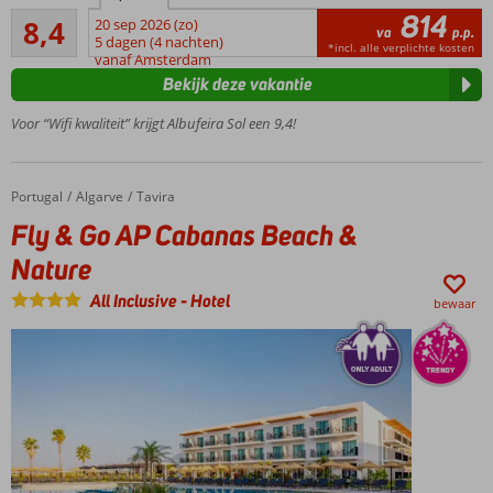
814
Zeer goed
op
8,4
20 sep 2026 (zo)
va
p.p.
8
loopafstand
5 dagen (4 nachten)
*incl. alle verplichte kosten
beoordelingen
vanaf Amsterdam
Ca.
Bekijk deze vakantie
250
meter
Voor “Wifi kwaliteit” krijgt Albufeira Sol een 9,4!
van
de
Strip
Portugal
Fly & Go AP Cabanas Beach & Nature
Home
Algarve
Tavira
Buffet
Fly & Go AP Cabanas Beach &
& à-la-
carte
Nature
Trakteer
All Inclusive
-
Hotel
jezelf op
bewaar
de Spa
Studio's,
suites
én All
Inclusive