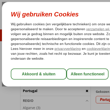
LAST MINUTE
ZOMER 2026
ZONVAKA
Pakketgarantie
Laagsteprijsgarantie*
Gratis
REISGEZELSCHAP
Home
Va
Kamer 1:
2 Personen
Last m
met Apar
Wijzig Reisgezelschap
3 aanbi
BESTEMMING
Portugal
Gekozen 
Portu
REGIO
Algarve
(3)