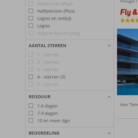
Portugal
Fly & Go Agua Hotel Riverside
Home
Volpension (Plus)
Fly &
Halfpension (Plus)
Logies en ontbijt
Logies
Volgens beschrijving
AANTAL STERREN
1 - sterren
2 - sterren
3 - sterren
(2)
4 - sterren
5 - sterren
REISDUUR
Voor “Serv
1-6 dagen
7-9 dagen
10 en meer dgn
BEOORDELING