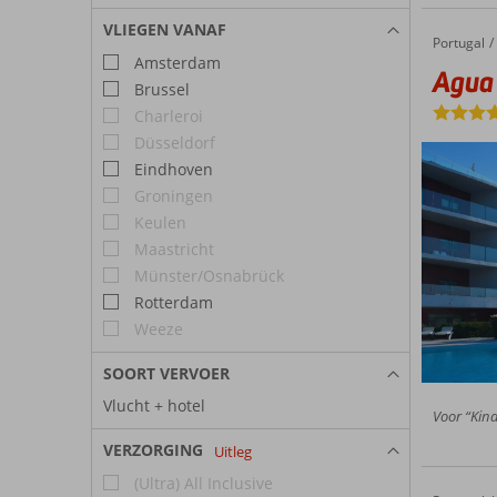
2027
2027
2027
VLIEGEN VANAF
Portugal
Agua Hotel Riverside
Home
Amsterdam
Agua 
Brussel
Charleroi
Düsseldorf
Eindhoven
Groningen
Keulen
Maastricht
Münster/Osnabrück
Rotterdam
Weeze
SOORT VERVOER
Vlucht + hotel
Voor “Kind
VERZORGING
Uitleg
(Ultra) All Inclusive