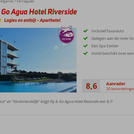
Algarve
Ferragudo
 Go Agua Hotel Riverside
Logies en ontbijt
-
Aparthotel
Inclusief huurauto
Gelegen aan de rivier A
Een Spa Center
Hotel beschikt over ee
8,6
Aanrader
20 beoordelinge
ice” en “Kindvriendelijk” krijgt Fly & Go Agua Hotel Riverside een 8,7!