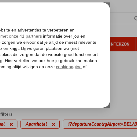
NTIE
VERRE REIZEN
ALL INCLUSIVE
WINTERZON
 annuleren*
kantie reizen
inute Portugal
thotel
edingen
filters
gal
Aparthotel
1?departureCountryAirport=BEL/