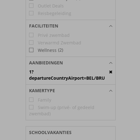
Outlet Deals
Reisbegeleiding
FACILITEITEN
Privé zwembad
Verwarmd Zwembad
(2)
Wellness
AANBIEDINGEN
1?
departureCountryAirport=BEL/BRU
KAMERTYPE
Family
Swim-up (privé- of gedeeld
zwembad)
SCHOOLVAKANTIES