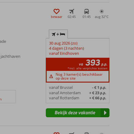
bewaar
02:45
01:45
aug 32°
C
+
rade
30 aug 2026 (zo)
4 dagen (3 nachten)
vanaf Eindhoven
n jachthaven
393
va
p.p.
*incl. alle verplichte kosten
Nog 3 kamer(s) beschikbaar
op deze site
vanaf Brussel
- € 1
p.p.
vanaf Amsterdam
+ € 23
p.p.
vanaf Rotterdam
+ € 66
p.p.
n
Bekijk deze vakantie