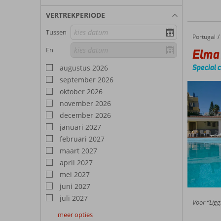
VERTREKPERIODE
Tussen
Portugal
Elma Apartments
Home
En
Elma
Special 
augustus 2026
september 2026
oktober 2026
november 2026
december 2026
januari 2027
februari 2027
maart 2027
april 2027
mei 2027
juni 2027
juli 2027
Voor “Ligg
meer opties
augustus
september
oktober