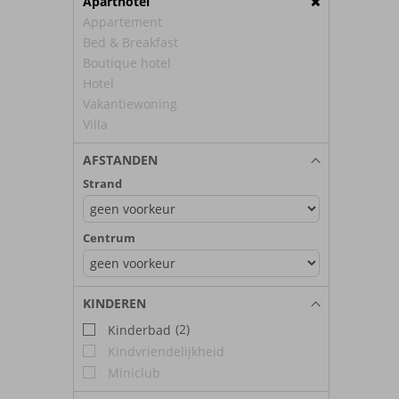
Aparthotel
Appartement
Bed & Breakfast
Boutique hotel
Hotel
Vakantiewoning
Villa
AFSTANDEN
Strand
Centrum
KINDEREN
(2)
Kinderbad
Kindvriendelijkheid
Miniclub