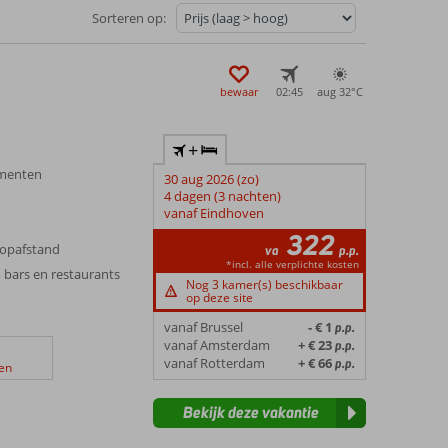
Sorteren op:
bewaar
02:45
aug 32°
C
+
menten
30 aug 2026 (zo)
4 dagen (3 nachten)
vanaf Eindhoven
322
oopafstand
va
p.p.
*incl. alle verplichte kosten
 bars en restaurants
Nog 3 kamer(s) beschikbaar
op deze site
vanaf Brussel
- € 1
p.p.
vanaf Amsterdam
+ € 23
p.p.
vanaf Rotterdam
+ € 66
p.p.
en
Bekijk deze vakantie