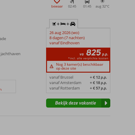
bewaar
02:45
01:45
aug 32°
C
+
+
26 aug 2026 (wo)
8 dagen (7 nachten)
rade
vanaf Eindhoven
825
n jachthaven
va
p.p.
*incl. alle verplichte kosten
Nog 3 kamer(s) beschikbaar
op deze site
vanaf Brussel
+ € 12
p.p.
vanaf Amsterdam
+ € 18
p.p.
vanaf Rotterdam
+ € 57
p.p.
n
Bekijk deze vakantie