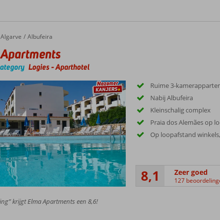
Algarve
Albufeira
 Apartments
category
Logies
-
Aparthotel
Ruime 3-kamerapparte
Nabij Albufeira
Kleinschalig complex
Praia dos Alemães op l
Op loopafstand winkels,
8,1
Zeer goed
127 beoordeling
ing” krijgt Elma Apartments een 8,6!