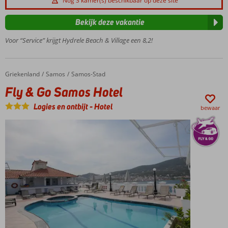
Nog 3 kamer(s) beschikbaar op deze site
met schitterend
zicht over de zee
Bekijk deze vakantie
Ca. 2
Voor “Service” krijgt Hydrele Beach & Village een 8,2!
kilometer
van
Pythagorion
In
Griekenland
Fly & Go Samos Hotel
Home
Samos
Samos-Stad
traditionele
Fly & Go Samos Hotel
stijl
gebouwd
Logies en ontbijt
-
Hotel
bewaar
Ook
Swimup
kamers