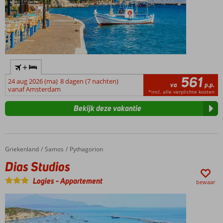
+
561
24 aug 2026 (ma)
8 dagen (7 nachten)
va
p.p.
vanaf Amsterdam
*incl. alle verplichte kosten
Bekijk deze vakantie
Griekenland
Dias Studios
Home
Samos
Pythagorion
Dias Studios
Logies
-
Appartement
bewaar