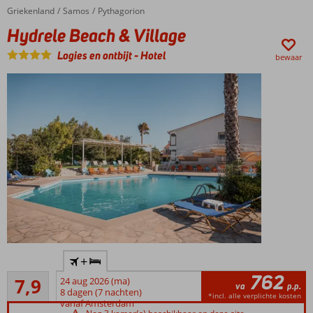
Griekenland
Hydrele Beach & Village
Home
Samos
Pythagorion
Hydrele Beach & Village
Logies en ontbijt
-
Hotel
bewaar
Direct
+
aan
762
Goed
het
7,9
24 aug 2026 (ma)
va
p.p.
180
strand
8 dagen (7 nachten)
*incl. alle verplichte kosten
beoordelingen
vanaf Amsterdam
Buffetrestaurant