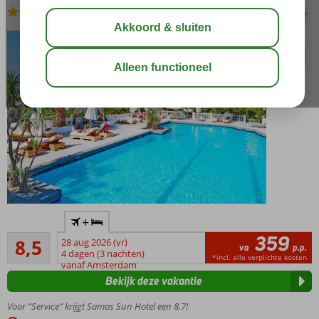
All Inclusive
-
Hotel
bewaar
Neem een
+
verfrissende
359
Aanrader
duik in het
8,5
28 aug 2026 (vr)
va
p.p.
722
fijne
4 dagen (3 nachten)
*incl. alle verplichte kosten
beoordelingen
vanaf Amsterdam
zwembad!
Bekijk deze vakantie
Uitstekende
ligging vlak
Voor “Service” krijgt Samos Sun Hotel een 8,7!
bij