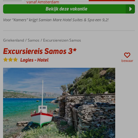
vanaf Amsterdam
het
Bekijk deze vakantie
strand
Easy
Voor “Kamers” krijgt Samian Mare Hotel Suites & Spa een 9,2!
going
&
super
Griekenland
Excursiereis Samos 3*
Home
Samos
Excursiereizen Samos
relaxte
sfeer
Excursiereis Samos 3*
Moderne en
Logies
-
Hotel
bewaar
comfortabele
kamers