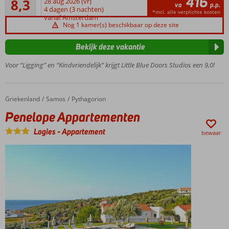
416
8,3
28 aug 2026 (vr)
Op slechts
va
p.p.
58
4 dagen (3 nachten)
10 meter
*incl. alle verplichte kosten
beoordelingen
vanaf Amsterdam
van het
Nog 1 kamer(s) beschikbaar op deze site
kiezelstrand
Gastvrije
Bekijk deze vakantie
eigenaar
Voor “Ligging” en “Kindvriendelijk” krijgt Little Blue Doors Studios een 9,0!
geeft
graag
tips over
leuke
Griekenland
Penelope Appartementen
Home
Samos
Pythagorion
uitjes
Penelope Appartementen
Kies
voor
Logies
-
Appartement
bewaar
een
studio
met
uitzicht
op zee
Centrum
Kokkari
op 700
meter