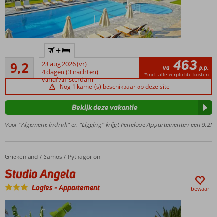
Op ca.
+
1,5km van
463
Uitstekend
Pythagorion
9,2
28 aug 2026 (vr)
va
p.p.
80
en strand
4 dagen (3 nachten)
*incl. alle verplichte kosten
beoordelingen
vanaf Amsterdam
Ruime en nette
Nog 1 kamer(s) beschikbaar op deze site
appartementen
Uitzicht op
Bekijk deze vakantie
zee en de
Voor “Algemene indruk” en “Ligging” krijgt Penelope Appartementen een 9,2!
jachthaven
Heerlijk
zwembad
met
Griekenland
Studio Angela
Home
Samos
Pythagorion
poolbar
Studio Angela
Ruime en nette
Logies
-
Appartement
appartementen
bewaar