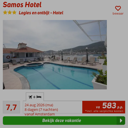
dichtbij
Samos Hotel
Logies en ontbijt
-
Hotel
bewaar
In het
+
centrum
583
Goed
van
7,7
24 aug 2026 (ma)
va
p.p.
23
Samos-
8 dagen (7 nachten)
*incl. alle verplichte kosten
beoordelingen
vanaf Amsterdam
Stad
Bekijk deze vakantie
Zwembad
op het