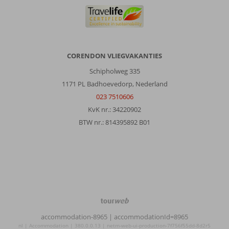
was
op
het
hele
eiland
CORENDON VLIEGVAKANTIES
moeilijk,
vaak
Schipholweg 335
kreeg
1171 PL Badhoevedorp, Nederland
een
023 7510606
reisgenoot
KvK nr.: 34220902
alsnog
buikpijn
BTW nr.: 814395892 B01
ondanks
dat
het
het
volgens
de
bediening
gv
TourWeb
zou
©
accommodation-8965
| accommodationId=8965
zijn.
NetMatch
nl | Accommodation | 380.0.0.13 | netm-web-ui-production-7f756f55dd-8d2r5