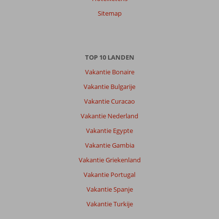
Met vrienden
,
06 juli 2026
Sitemap
Over
Kambos:
TOP 10 LANDEN
Prachtig
Vakantie Bonaire
strand
bij
Vakantie Bulgarije
Kampos
Vakantie Curacao
met
de
Vakantie Nederland
huurauto
Vakantie Egypte
hebben
we
Vakantie Gambia
het
Vakantie Griekenland
hele
eiland
Vakantie Portugal
bezocht.
Vakantie Spanje
Er
is
Vakantie Turkije
veel