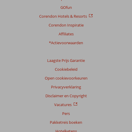
Service
8,0
Kindvriendelijk
7,2
GOfun
Prijs/kwaliteit
8,1
Wifi kwaliteit
6,6
Corendon Hotels & Resorts
Corendon Inspiratie
Ervaringen
van
Affiliates
onze
klanten
*Actievoorwaarden
Taal
Nederlands (NL) (43)
Laagste Prijs Garantie
Filter
Cookiebeleid
reisgezelschap
Open cookievoorkeuren
Alle
Privacyverklaring
Sorteren
op
Disclaimer en Copyright
datum (nieuw > oud)
Vacatures
Pers
Anoniem
10
Pakketreis boeken
Nederland
Hotelketens