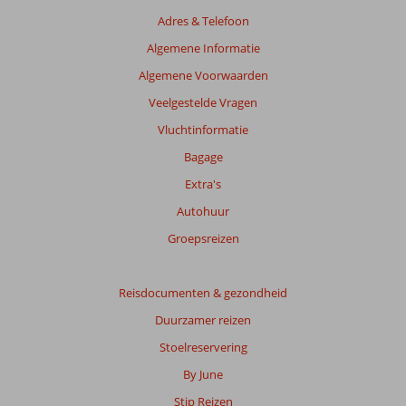
getoonde
Adres & Telefoon
beoordelingen
te
Algemene Informatie
garanderen.
Algemene Voorwaarden
Meer
info
Veelgestelde Vragen
over
Vluchtinformatie
onze
beoordelingen.
Bagage
Extra's
Totale
Autohuur
score
Groepsreizen
Gebaseerd
op:
43
Reisdocumenten & gezondheid
beoordelingen
Duurzamer reizen
Stoelreservering
Scoreverdeling
By June
Algemene indruk
8,3
Eten
10
Stip Reizen
Ligging
9,1
Kamers
7,5