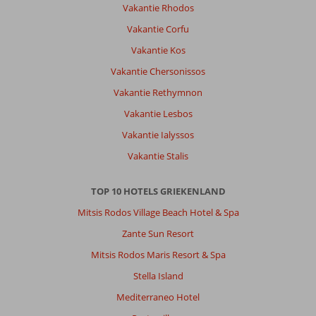
Vakantie Rhodos
strand
voor
Vakantie Corfu
schaduw
Vakantie Kos
en
er
Vakantie Chersonissos
waren
Vakantie Rethymnon
veel
gelegenheden
Vakantie Lesbos
met
Vakantie Ialyssos
bedden
en
Vakantie Stalis
parasols
(bij
TOP 10 HOTELS GRIEKENLAND
sommigen
kon
Mitsis Rodos Village Beach Hotel & Spa
je
Zante Sun Resort
gratis
liggen
Mitsis Rodos Maris Resort & Spa
bij
Stella Island
je
bestelling).
Mediterraneo Hotel
De