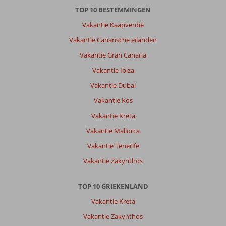
te
TOP 10 BESTEMMINGEN
zien,
meer
Vakantie Kaapverdië
dan
Vakantie Canarische eilanden
we
dachten.
Vakantie Gran Canaria
De
Vakantie Ibiza
zee
was
Vakantie Dubai
rustig
Vakantie Kos
en
goed
Vakantie Kreta
zonder
Vakantie Mallorca
waterschoenen
in
Vakantie Tenerife
te
Vakantie Zakynthos
gaan.
Er
waren
TOP 10 GRIEKENLAND
veel
Vakantie Kreta
bomen
op
Vakantie Zakynthos
het