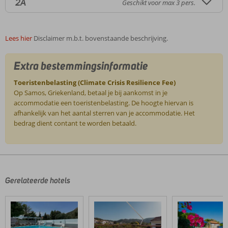
2A
Geschikt voor max 3 pers.
Lees hier
Disclaimer m.b.t. bovenstaande beschrijving.
Extra bestemmingsinformatie
Toeristenbelasting (Climate Crisis Resilience Fee)
Op Samos, Griekenland, betaal je bij aankomst in je
accommodatie een toeristenbelasting. De hoogte hiervan is
afhankelijk van het aantal sterren van je accommodatie. Het
bedrag dient contant te worden betaald.
De
beoordelingen
zijn
door
Gerelateerde hotels
onze
klanten
geschreven
na