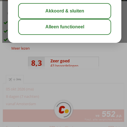
03:15
aug 32°
C
delen
bewaar
Kleinschalig complex
Rustig gelegen en vlak bij het strand
Zwembad met zonneterras
Meer lezen
8,3
Zeer goed
43 beoordelingen
+
05 okt 2026 (ma)
8 dagen (7 nachten)
vanaf Amsterdam
552
va
p.p.
*incl. alle verplichte kosten