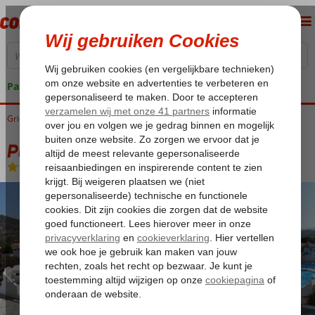
Pakketgarantie
Griekenland
Home
Samos
Kambos
Pavlis Studios
Pavlis Studios
Logies
-
Appartement