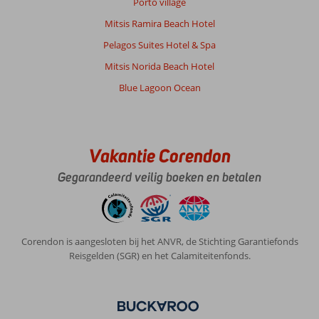
Porto village
mensen
zijn
Mitsis Ramira Beach Hotel
vriendelijk
Pelagos Suites Hotel & Spa
en
behulpzaam.
Mitsis Norida Beach Hotel
Uit
Blue Lagoon Ocean
eten
is
niet
duur
voor
Vakantie Corendon
Nederlandse
begrippen.
Gegarandeerd veilig boeken en betalen
Het
is
vrij
rustig
Corendon is aangesloten bij het ANVR, de Stichting Garantiefonds
in
Reisgelden (SGR) en het Calamiteitenfonds.
Kampos.
Nb
glutenvrij
uit
eten