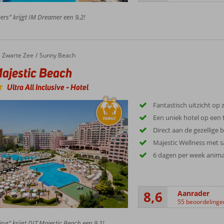
rs” krijgt IM Dreamer een 9,2!
estic Beach
Zwarte Zee
Sunny Beach
ajestic Beach
Ultra All Inclusive
-
Hotel
Fantastisch uitzicht op 
Een uniek hotel op een 
Direct aan de gezellige
Majestic Wellness met 
6 dagen per week anima
8,6
Aanrader
55 beoordelinge
ing” krijgt DIT Majestic Beach een 9,1!