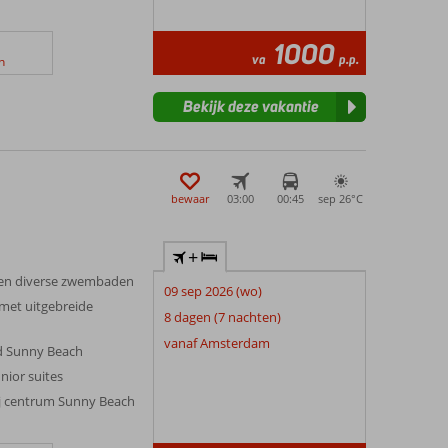
1000
va
p.p.
n
Bekijk deze vakantie
bewaar
03:00
00:45
sep 26°
C
+
n en diverse zwembaden
09 sep 2026 (wo)
 met uitgebreide
8 dagen (7 nachten)
vanaf Amsterdam
nd Sunny Beach
nior suites
ij centrum Sunny Beach