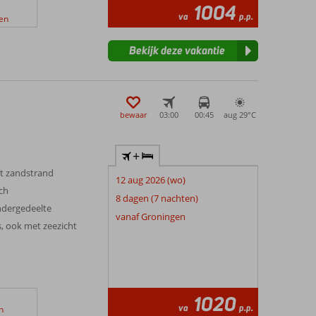
1004
va
p.p.
en
Bekijk deze vakantie
bewaar
03:00
00:45
aug 29°
C
+
et zandstrand
12 aug 2026 (wo)
ch
8 dagen (7 nachten)
dergedeelte
vanaf Groningen
, ook met zeezicht
1020
va
p.p.
n