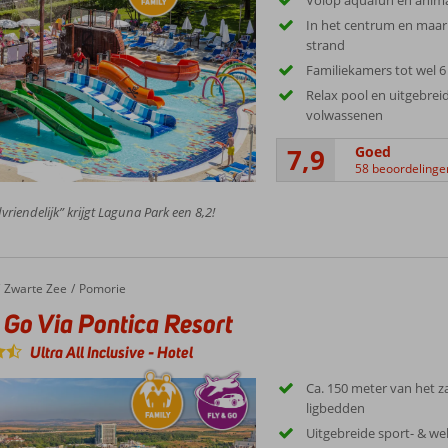
Volop aquafun en anima
In het centrum en maar
strand
Familiekamers tot wel 
Relax pool en uitgebrei
volwassenen
7,9
Goed
58 beoordelinge
vriendelijk” krijgt Laguna Park een 8,2!
Zwarte Zee
Pomorie
 Go Via Pontica Resort
Ultra All Inclusive
-
Hotel
Ca. 150 meter van het za
ligbedden
Uitgebreide sport- & wel