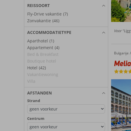
REISSOORT
Fly-Drive vakantie
(7)
Zonvakantie
(46)
Voor “Ligg
ACCOMMODATIETYPE
Aparthotel
(1)
Appartement
(4)
Bulgarije
Melia S
Home
Bed & Breakfast
Boutique hotel
Meli
Hotel
(42)
Vakantiewoning
Villa
AFSTANDEN
Strand
Centrum