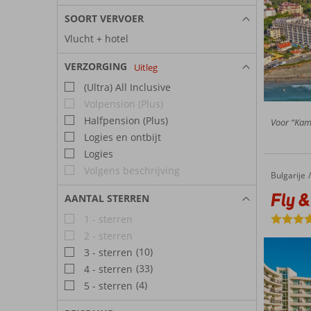
SOORT VERVOER
Vlucht + hotel
VERZORGING
Uitleg
(Ultra) All Inclusive
Volpension (Plus)
Halfpension (Plus)
Voor “Kame
Logies en ontbijt
Logies
Volgens beschrijving
Bulgarije
Fly & Go Festa Panorama
Home
Fly 
AANTAL STERREN
1 - sterren
2 - sterren
(10)
3 - sterren
(33)
4 - sterren
(4)
5 - sterren