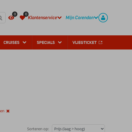
REGISTREER
CONTACT
0
0
Klantenservice
Mijn Corendon
CRUISES
SPECIALS
VLIEGTICKET
sen
Sorteren op: