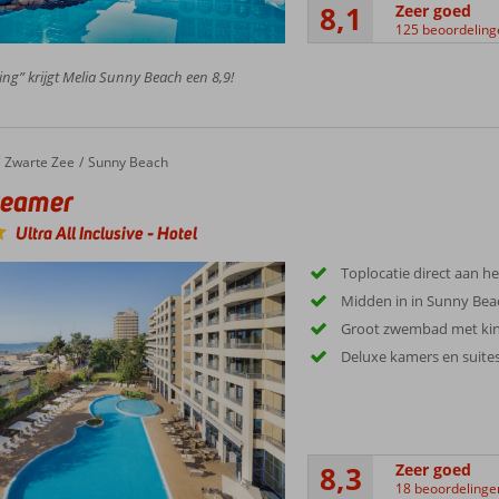
8,1
Zeer goed
125 beoordeling
ing” krijgt Melia Sunny Beach een 8,9!
Zwarte Zee
Sunny Beach
reamer
Ultra All Inclusive
-
Hotel
Toplocatie direct aan h
Midden in in Sunny Bea
Groot zwembad met kin
Deluxe kamers en suites
8,3
Zeer goed
18 beoordelinge