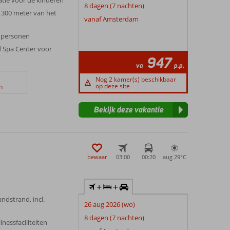
tie voor de kinderen
8 dagen (7 nachten)
 300 meter van het
vanaf Amsterdam
6 personen
d Spa Center voor
947
va
p.p.
Nog 2 kamer(s) beschikbaar
op deze site
n
Bekijk deze vakantie
bewaar
03:00
00:20
aug 29°
C
+
+
ndstrand, incl.
26 aug 2026 (wo)
8 dagen (7 nachten)
lnessfaciliteiten