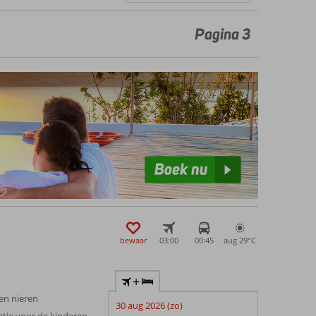
Pagina 3
bewaar
03:00
00:45
aug 29°
C
+
 en nieren
30 aug 2026 (zo)