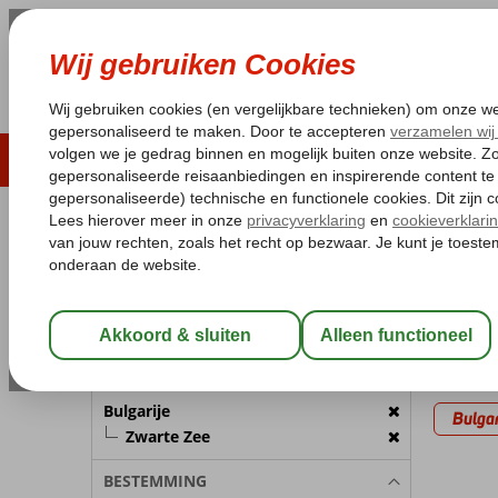
LAST MINUTE
ZOMER 2026
ZONVAKA
Pakketgarantie
Laagsteprijsgarantie*
Gratis
REISGEZELSCHAP
Home
Va
Kamer 1:
2 Personen
Last m
Wijzig Reisgezelschap
47 aanb
BESTEMMING
Gekozen 
Bulgarije
Bulgar
Zwarte Zee
BESTEMMING