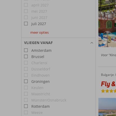
april 2027
mei 2027
juni 2027
juli 2027
meer opties
augustus
2027
VLIEGEN VANAF
Amsterdam
Voor “Kind
Brussel
Charleroi
Düsseldorf
Bulgarije
Fly & Go Via Pontica Resort
Home
Eindhoven
Groningen
Fly &
Keulen
Maastricht
Münster/Osnabrück
Rotterdam
Weeze