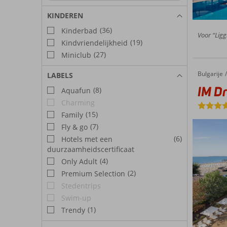
KINDEREN
(36)
Kinderbad
Voor “Ligg
(19)
Kindvriendelijkheid
(27)
Miniclub
Bulgarije
IM Dreamer
Home
LABELS
IM D
(8)
Aquafun
Charming
(15)
Family
(7)
Fly & go
(6)
Hotels met een
duurzaamheidscertificaat
(4)
Only Adult
(2)
Premium Selection
Stedentrips
Swim-up
(1)
Trendy