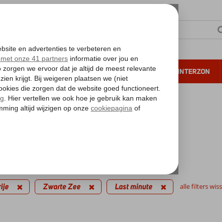
NTIE
VERRE REIZEN
ALL INCLUSIVE
WINTERZON
 annuleren*
kantie reizen
inute Zwarte Zee
iedingen
filters
ije
Zwarte Zee
Last minute
alle filters wis