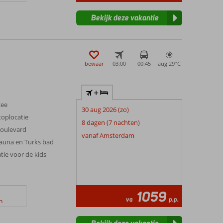
Bekijk deze vakantie
bewaar
03:00
00:45
aug 29°
C
+
zee
30 aug 2026 (zo)
toplocatie
8 dagen (7 nachten)
 boulevard
vanaf Amsterdam
sauna en Turks bad
tie voor de kids
1059
va
p.p.
n