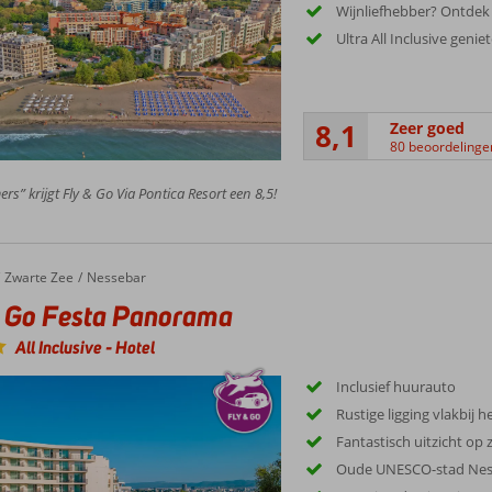
Wijnliefhebber? Ontdek 
Ultra All Inclusive genie
8,1
Zeer goed
80 beoordelinge
rs” krijgt Fly & Go Via Pontica Resort een 8,5!
Zwarte Zee
Nessebar
& Go Festa Panorama
All Inclusive
-
Hotel
Inclusief huurauto
Rustige ligging vlakbij h
Fantastisch uitzicht op 
Oude UNESCO-stad Ness