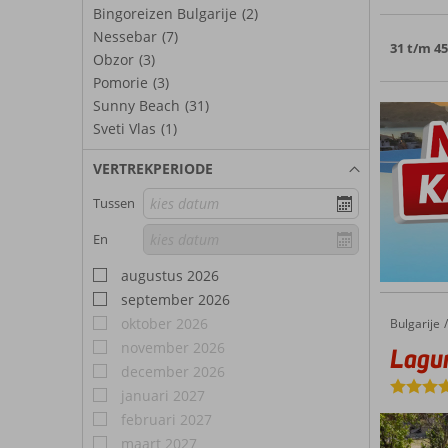
Bingoreizen Bulgarije
(2)
Nessebar
(7)
31 t/m 4
Obzor
(3)
Pomorie
(3)
Sunny Beach
(31)
Sveti Vlas
(1)
VERTREKPERIODE
Tussen
En
augustus 2026
september 2026
oktober 2026
Bulgarije
Laguna Park
Home
november 2026
Lagu
december 2026
januari 2027
februari 2027
maart 2027