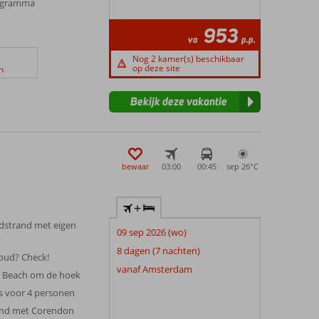
rogramma
953
va
p.p.
Nog 2 kamer(s) beschikbaar
op deze site
n
Bekijk deze vakantie
bewaar
03:00
00:45
sep 26°
C
+
ndstrand met eigen
09 sep 2026 (wo)
8 dagen (7 nachten)
oud? Check!
vanaf Amsterdam
 Beach om de hoek
es voor 4 personen
ond met Corendon