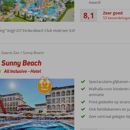
Award!
8,1
Zeer goed
53 beoordelinge
ing” krijgt DIT Evrika Beach Club Hotel een 9,0!
unny Beach
Zwarte Zee
Sunny Beach
a Sunny Beach
All Inclusive
-
Hotel
Spectaculaire glijbane
Walhalla voor kinderen
animatie
Privé gedeelte op stra
Ook familiekamers en ju
Zeer centraal gelegen b