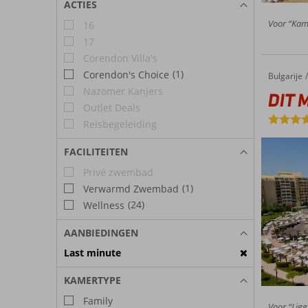
ACTIES
Voor “Kame
16
17
Corendon Villa's
(1)
Corendon's Choice
Bulgarije
DIT Maj
Home
Nazomer Kanjers
DIT M
Outlet Deals
Reisbegeleiding
FACILITEITEN
Privé zwembad
(1)
Verwarmd Zwembad
(24)
Wellness
AANBIEDINGEN
Last minute
KAMERTYPE
Family
Voor “Ligg