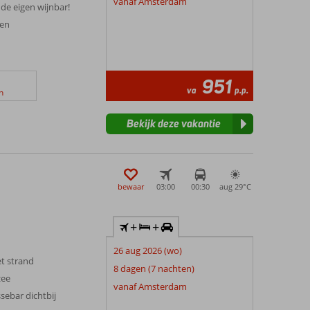
vanaf Amsterdam
de eigen wijnbar!
ten
951
va
p.p.
n
Bekijk deze vakantie
bewaar
03:00
00:30
aug 29°
C
+
+
26 aug 2026 (wo)
et strand
8 dagen (7 nachten)
zee
vanaf Amsterdam
ebar dichtbij