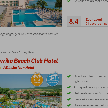
Gevarieerd animatiep
8,4
Zeer goed
54 beoordelinge
ing” krijgt Fly & Go Festa Panorama een 8,9!
ka Beach Club Hotel
Zwarte Zee
Sunny Beach
vrika Beach Club Hotel
All Inclusive
-
Hotel
Direct aan het privé za
ligbedden
Aquapark voor jong en 
Het centrum van Sunny
Familiekamers en -suit
Duurzame keuze, belo