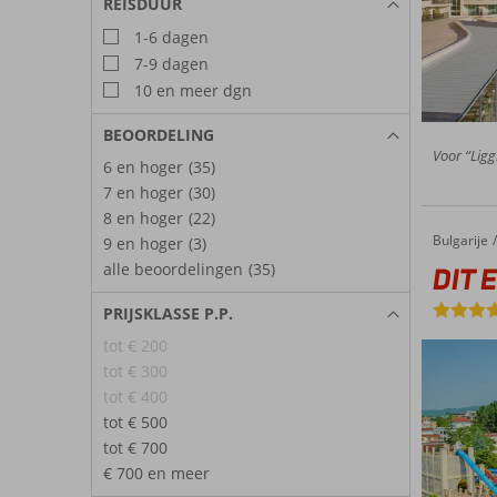
REISDUUR
1-6 dagen
7-9 dagen
10 en meer dgn
BEOORDELING
Voor “Ligg
6 en hoger
(35)
7 en hoger
(30)
8 en hoger
(22)
Bulgarije
DIT Evri
Home
9 en hoger
(3)
alle beoordelingen
(35)
DIT E
PRIJSKLASSE P.P.
tot € 200
tot € 300
tot € 400
tot € 500
tot € 700
€ 700 en meer