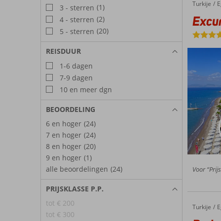
Turkije
Excursie & Armonia Holiday Village
Home
E
(1)
3 - sterren
Excur
(2)
4 - sterren
(20)
5 - sterren
REISDUUR
1-6 dagen
7-9 dagen
10 en meer dgn
BEOORDELING
6 en hoger
(24)
7 en hoger
(24)
8 en hoger
(20)
9 en hoger
(1)
alle beoordelingen
(24)
Voor “Prijs
PRIJSKLASSE P.P.
tot € 200
Turkije
Bodrum Holiday Resort
Home
E
tot € 300