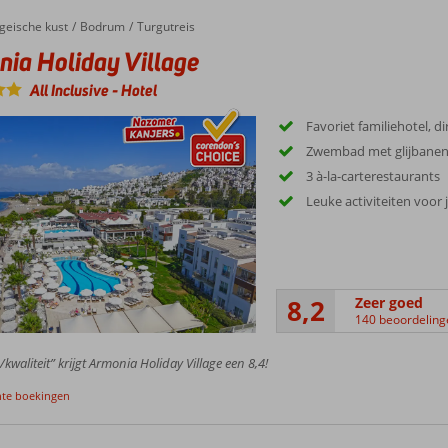
geische kust
Bodrum
Turgutreis
ia Holiday Village
All Inclusive
-
Hotel
Favoriet familiehotel, d
Zwembad met glijbane
3 à-la-carterestaurants
Leuke activiteiten voor
8,2
Zeer goed
140 beoordeling
/kwaliteit” krijgt Armonia Holiday Village een 8,4!
nte boekingen