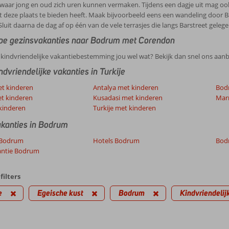
 waar jong en oud zich uren kunnen vermaken. Tijdens een dagje uit mag oo
 deze plaats te bieden heeft. Maak bijvoorbeeld eens een wandeling door Bar
uit daarna de dag af op één van de vele terrasjes die langs Barstreet gelegen
e gezinsvakanties naar Bodrum met Corendon
e kindvriendelijke vakantiebestemming jou wel wat? Bekijk dan snel ons aan
dvriendelijke vakanties in Turkije
t kinderen
Antalya met kinderen
Bod
t kinderen
Kusadasi met kinderen
Mar
kinderen
Turkije met kinderen
kanties in Bodrum
 Bodrum
Hotels Bodrum
Bod
antie Bodrum
filters
e
Egeische kust
Bodrum
Kindvriendelij