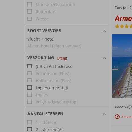
Münster/Osnabrück
Turkije
Armonia Holiday Village
Home
E
Rotterdam
Armon
Weeze
SOORT VERVOER
Vlucht + hotel
Alleen hotel (eigen vervoer)
VERZORGING
Uitleg
(Ultra) All Inclusive
Volpension (Plus)
Halfpension (Plus)
Logies en ontbijt
Logies
Volgens beschrijving
Voor “Prijs
AANTAL STERREN
5 rece
1 - sterren
(2)
2 - sterren