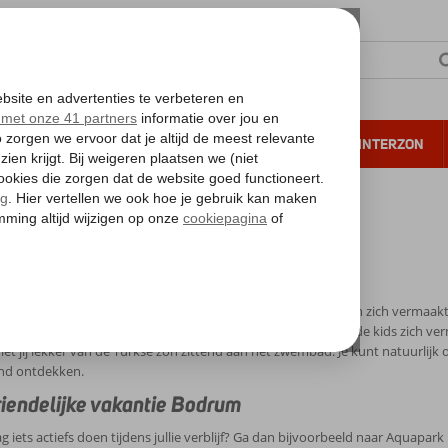
NTIE
VERRE REIZEN
ALL INCLUSIVE
WINTERZON
 annuleren*
odrum met kinderen
um met kinderen
en vakantie naar Bodrum, dan weet je zeker dat het hele gezin zich vermaakt
gde familievakantie: zon, zee, strand en gezelligheid! Terwijl de kids zich v
niet jij lekker van de Turkse zon zittend aan het zwembad. Je kunt natuurlij
and ontdekken.
iendelijke vakantie Bodrum
aag iets actiefs doen tijdens jullie verblijf? Ga dan bijvoorbeeld naar Aqua