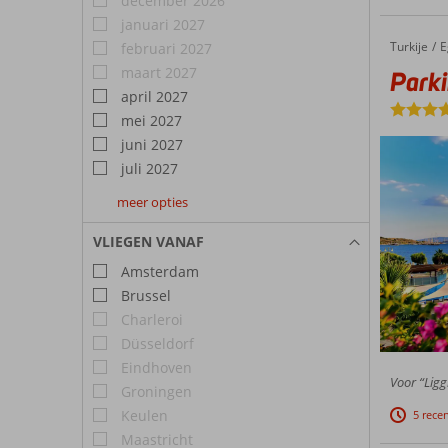
december 2026
januari 2027
Turkije
Parkim Ayaz
Home
E
februari 2027
maart 2027
Park
april 2027
mei 2027
juni 2027
juli 2027
meer opties
augustus
september
oktober
2027
2027
2027
VLIEGEN VANAF
Amsterdam
Brussel
Charleroi
Düsseldorf
Eindhoven
Voor “Ligg
Groningen
Keulen
5 rece
Maastricht