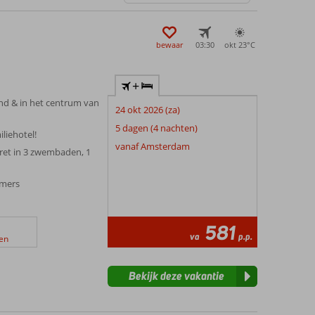
bewaar
03:30
okt 23°
C
+
and & in het centrum van
24 okt 2026 (za)
5 dagen (4 nachten)
iliehotel!
vanaf Amsterdam
ret in 3 zwembaden, 1
amers
581
va
p.p.
en
Bekijk deze vakantie