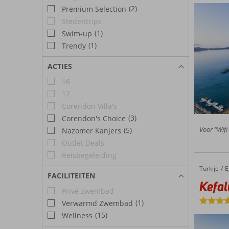
(2)
Premium Selection
Stedentrips
(1)
Swim-up
(1)
Trendy
ACTIES
16
17
Corendon Villa's
(3)
Corendon's Choice
Voor “Wifi
(5)
Nazomer Kanjers
Outlet Deals
Reisbegeleiding
Turkije
Kefaluka Resort
Home
E
FACILITEITEN
Kefal
Privé zwembad
(1)
Verwarmd Zwembad
(15)
Wellness