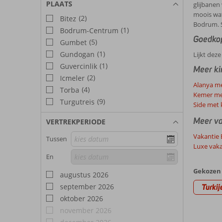
PLAATS
glijbanen
moois wat
(2)
Bitez
Bodrum. Sl
(1)
Bodrum-Centrum
Goedkop
(5)
Gumbet
(1)
Gundogan
Lijkt dez
(1)
Guvercinlik
Meer kin
(2)
Icmeler
Alanya me
(4)
Torba
Kemer me
(9)
Turgutreis
Side met 
Meer va
VERTREKPERIODE
Vakantie
Tussen
Luxe vak
En
Gekozen 
augustus 2026
september 2026
Turkij
oktober 2026
november 2026