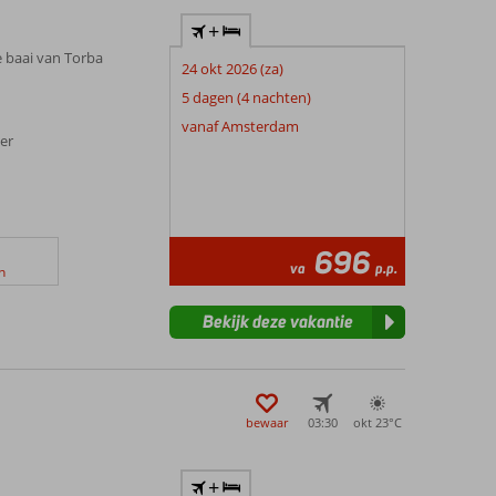
+
e baai van Torba
24 okt 2026 (za)
5 dagen (4 nachten)
vanaf Amsterdam
ter
696
va
p.p.
n
Bekijk deze vakantie
bewaar
03:30
okt 23°
C
+