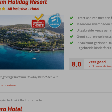
um Holiday Resort
All Inclusive
-
Hotel
Direct aan zee met een h
Meerdere zwembaden m
Uitgebreide keuze aan r
Groot spa- en wellness
Ideaal voor gezinnen: r
uitgebreide kinderfacilit
8,0
Zeer goed
253 beoordeling
ing” krijgt Bodrum Holiday Resort een 8,3!
nte boekingen
geische kust
Bodrum
Torba
ra Hotel