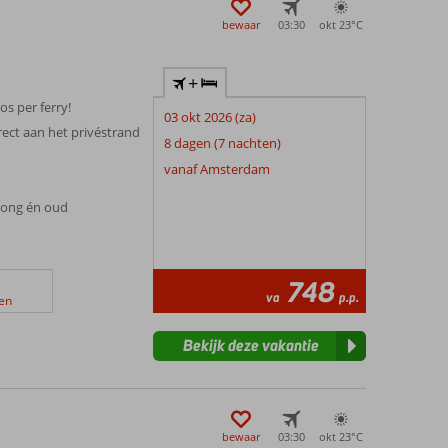
bewaar
03:30
okt 23°
C
+
os per ferry!
03 okt 2026 (za)
irect aan het privéstrand
8 dagen (7 nachten)
n
vanaf Amsterdam
 jong én oud
748
va
p.p.
en
Bekijk deze vakantie
bewaar
03:30
okt 23°
C