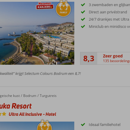
3 zwembaden en glijba
Direct aan privéstrand
24/7 drankjes met Ultra 
Miniclub en minidisco 
8,3
Zeer goed
135 beoordeling
 kwaliteit” krijgt Selectum Colours Bodrum een 8,7!
geische kust
Bodrum
Turgutreis
uka Resort
Ultra All Inclusive
-
Hotel
Ideaal familiehotel