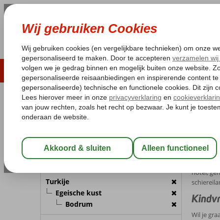
LAST MINUTE
ZOMER 2026
ZONVAKA
Pakketgarantie
Laagsteprijsgarantie*
Gratis
REISGEZELSCHAP
Home
B
Kamer 1:
2 Personen
Bodr
Wijzig Reisgezelschap
Boek je e
een geslaa
BESTEMMING
hotel, ge
Turkije
schiereil
Egeische kust
Kindvr
Bodrum
Wil je gr