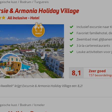
geische kust
Bodrum
Turgutreis
sie & Armonia Holiday Village
All Inclusive
-
Hotel
Inclusief excursie naar K
Favoriet familiehotel, d
Zwembad met glijbane
3 à-la-carterestaurants
Leuke activiteiten voor
8,1
Zeer goed
157 beoordeling
/kwaliteit” krijgt Excursie & Armonia Holiday Village een 8,2!
geische kust
Bodrum
Icmeler