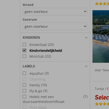
Strand
Centrum
KINDEREN
(25)
Kinderbad
Kindvriendelijkheid
(22)
Miniclub
LABELS
Voor “Serv
(3)
Aquafun
Charming
(16)
Family
Turkije
Selectum Colours Bodrum
Home
E
(3)
Fly & go
Sele
(7)
Hotels met een
duurzaamheidscertificaat
Only Adult