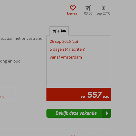
bewaar
03:30
sep 27°
C
+
irect aan het privéstrand
26 sep 2026 (za)
n
5 dagen (4 nachten)
vanaf Amsterdam
 jong én oud
557
va
p.p.
en
Bekijk deze vakantie