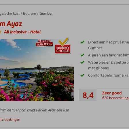
geische kust
Bodrum
Gumbet
im Ayaz
All Inclusive
-
Hotel
Direct aan het privéstr
Gümbet
Al jaren een favoriet fam
Waterplezier & spetterp
met glijbaan
Comfortabele, ruime k
8,4
Zeer goed
620 beoordeling
ing” en “Service” krijgt Parkim Ayaz een 8,8!
nte boekingen