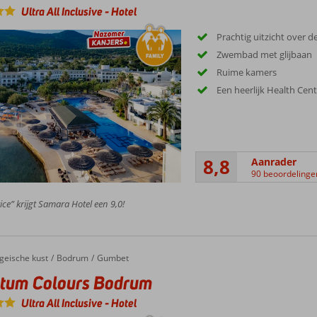
Ultra All Inclusive
-
Hotel
Prachtig uitzicht over d
Zwembad met glijbaan
Ruime kamers
Een heerlijk Health Cen
8,8
Aanrader
90 beoordelinge
ice” krijgt Samara Hotel een 9,0!
geische kust
Bodrum
Gumbet
ctum Colours Bodrum
Ultra All Inclusive
-
Hotel