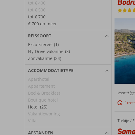
Bodr
tot € 400
tot € 500
tot € 700
€ 700 en meer
REISSOORT
Excursiereis
(1)
Fly-Drive vakantie
(3)
Zonvakantie
(24)
ACCOMMODATIETYPE
Aparthotel
Appartement
Voor “Ligg
Bed & Breakfast
Boutique hotel
2 rece
Hotel
(25)
Vakantiewoning
Villa
Turkije
Samara Hotel
Home
E
Sama
AFSTANDEN