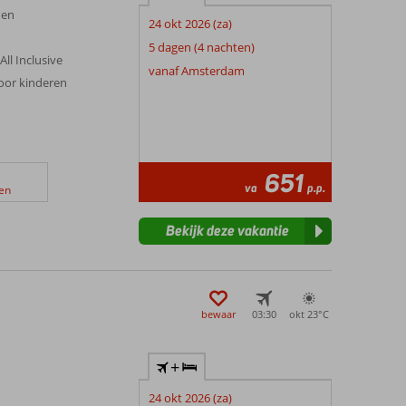
nen
24 okt 2026 (za)
5 dagen (4 nachten)
All Inclusive
vanaf Amsterdam
voor kinderen
651
va
p.p.
en
Bekijk deze vakantie
bewaar
03:30
okt 23°
C
+
24 okt 2026 (za)