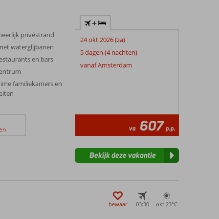
+
eerlijk privéstrand
24 okt 2026 (za)
et waterglijbanen
5 dagen (4 nachten)
estaurants en bars
vanaf Amsterdam
centrum
uime familiekamers en
eiten
607
va
p.p.
en
Bekijk deze vakantie
bewaar
03:30
okt 23°
C