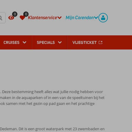
REGISTREER
CONTACT
0
0
Klantenservice
Mijn Corendon
CRUISES
SPECIALS
VLIEGTICKET
. Deze bestemming heeft alles wat jullie nodig hebben voor
ermaken in de aquaparken of in een van de speeltuinen bij het
k ook samen met het gezin op pad gaan en het prachtige
park Dedeman. Dit is een groot waterpark met 23 zwembaden en