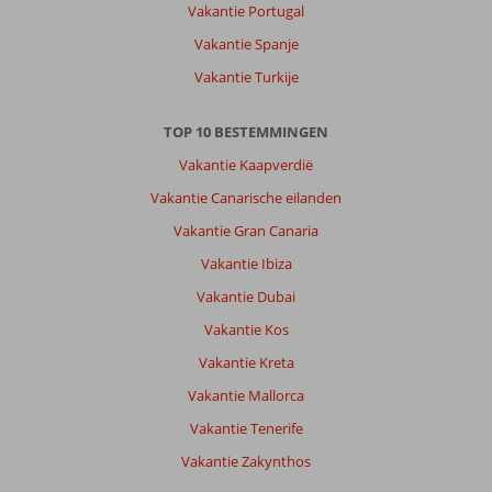
om
Vakantie Portugal
omgeving
Vakantie Spanje
te
verkennen.
Vakantie Turkije
Mooie
stranden
TOP 10 BESTEMMINGEN
in
lido
Vakantie Kaapverdië
di
Vakantie Canarische eilanden
noto
Vakantie Gran Canaria
Over
Vakantie Ibiza
Fly
&
Vakantie Dubai
Go
Vakantie Kos
President
Sea
Vakantie Kreta
Palace:
Vakantie Mallorca
Prima
hotel.
Vakantie Tenerife
Personeel
Vakantie Zakynthos
erg
vriendelijk.