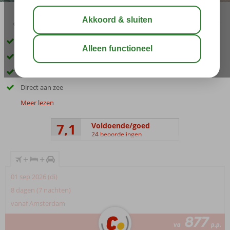
03:00
01:00
aug 26°
C
delen
bewaar
Inclusief huurauto
Prachtig uitzicht over zee
Ideale prijs-kwaliteitverhouding
Direct aan zee
Meer lezen
7,1
Voldoende/goed
24 beoordelingen
+
+
01 sep 2026 (di)
8 dagen (7 nachten)
vanaf Amsterdam
877
va
p.p.