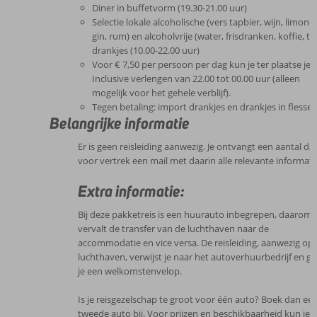
Diner in buffetvorm (19.30-21.00 uur)
Selectie lokale alcoholische (vers tapbier, wijn, limonce
gin, rum) en alcoholvrije (water, frisdranken, koffie, th
drankjes (10.00-22.00 uur)
Voor € 7,50 per persoon per dag kun je ter plaatse je A
Inclusive verlengen van 22.00 tot 00.00 uur (alleen
mogelijk voor het gehele verblijf).
Tegen betaling: import drankjes en drankjes in flesse
Belangrijke informatie
Er is geen reisleiding aanwezig. Je ontvangt een aantal d
voor vertrek een mail met daarin alle relevante informati
Extra informatie:
Bij deze pakketreis is een huurauto inbegrepen, daarom
vervalt de transfer van de luchthaven naar de
accommodatie en vice versa. De reisleiding, aanwezig op
luchthaven, verwijst je naar het autoverhuurbedrijf en ge
je een welkomstenvelop.
Is je reisgezelschap te groot voor één auto? Boek dan ee
tweede auto bij. Voor prijzen en beschikbaarheid kun je