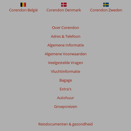
worden
niet
Corendon België
Corendon Denmark
Corendon Zweden
meer
weergegeven
om
Over Corendon
de
Adres & Telefoon
relevantie
van
Algemene Informatie
de
Algemene Voorwaarden
getoonde
beoordelingen
Veelgestelde Vragen
te
Vluchtinformatie
garanderen.
Meer
Bagage
info
Extra's
over
onze
Autohuur
beoordelingen.
Groepsreizen
Totale
score
Reisdocumenten & gezondheid