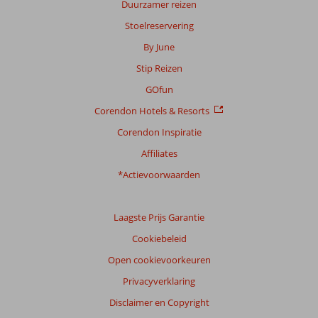
Duurzamer reizen
Gebaseerd
op:
Stoelreservering
24
By June
beoordelingen
Stip Reizen
GOfun
Scoreverdeling
Corendon Hotels & Resorts
Algemene indruk
7,1
Eten
6,6
Ligging
6,7
Kamers
6,9
Corendon Inspiratie
Service
6,5
Kindvriendelijk
7,2
Affiliates
Prijs/kwaliteit
7,3
Wifi kwaliteit
4,1
*Actievoorwaarden
Ervaringen
van
onze
Laagste Prijs Garantie
klanten
Cookiebeleid
Taal
Open cookievoorkeuren
Nederlands (NL) (21)
Privacyverklaring
Filter
reisgezelschap
Disclaimer en Copyright