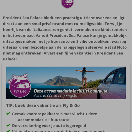
President Sea Palace biedt een prachtig uitzicht over zee en ligt
direct aan een smal privéstrand met ruime ligweide. Terwijl je
heerlijk van de Italiaanse zon geniet, vermaken de kinderen zich
in het zwembad. Vanuit President Sea Palace kun je gemakkelijk
uitstapjes maken met je huurauto en Sicilië ontdekken, waarbij
uiteraard een bezoekje aan de nabijgelegen sfeervolle stad Noto
niet mag ontbreken! Alvast een fijne vakantie in President Sea
Palace!
TIP: boek deze vakantie als Fly & Go
Gemak voorop: pakketreis met vlucht + deze
accommodatie + huurauto
De verzekering voor je auto is geregeld
Vrijheid en avontuur: ontdek in je eigen tempo je