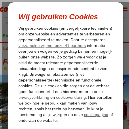
Pakketgarantie
Italië
Home
Sicilië
Lido di Noto
Fly & Go President Sea Palace
Fly & Go President Sea Palace
All Inclusive
-
Hotel