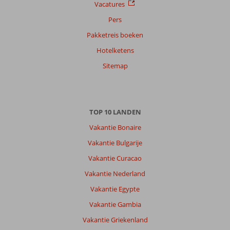
Alle
Vacatures
Sorteren
Pers
op
Pakketreis boeken
datum (nieuw > oud)
Hotelketens
Sitemap
Anoniem
8,0
Nederland
Met partner
,
06 augustus 2025
TOP 10 LANDEN
Vakantie Bonaire
Over
Vakantie Bulgarije
Lido
di
Vakantie Curacao
Noto:
Vakantie Nederland
Geweldige
Vakantie Egypte
locatie.
Wel
Vakantie Gambia
auto
Vakantie Griekenland
nodig