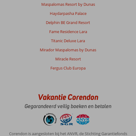
di
Maspalomas Resort by Dunas
Noto:
Haydarpasha Palace
Het
uitzicht
Delphin BE Grand Resort
op
Fame Residence Lara
zee
was
Titanic Deluxe Lara
prachtig
Mirador Maspalomas by Dunas
en
rustig,
Miracle Resort
maar
Fergus Club Europa
het
hotel
lag
een
beetje
Vakantie Corendon
ver
van
Gegarandeerd veilig boeken en betalen
de
markt.
Het
eten
Corendon is aangesloten bij het ANVR, de Stichting Garantiefonds
was