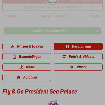
*incl. alle verplichte kosten
Nog 1 kamer(s) beschikbaar op deze site
Augustus
942
p.p.
September
877
p.p.
Bekijk beschikbaarheid
Prijzen & boeken
Beschrijving
Beoordelingen
Foto's & Video's
Kaart
Vlucht
Autohuur
Fly & Go President Sea Palace