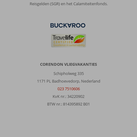
Reisgelden (SGR) en het Calamiteitenfonds.
slecht,
eentonig
en
weinig
variatie.
De
kamers
zijn
oud
en
CORENDON VLIEGVAKANTIES
de
badkamer
Schipholweg 335
is
1171 PL Badhoevedorp, Nederland
erg
023 7510606
oud.
KvK nr.: 34220902
De
schoonmaak
BTW nr.: 814395892 B01
was
goed
en
de
service