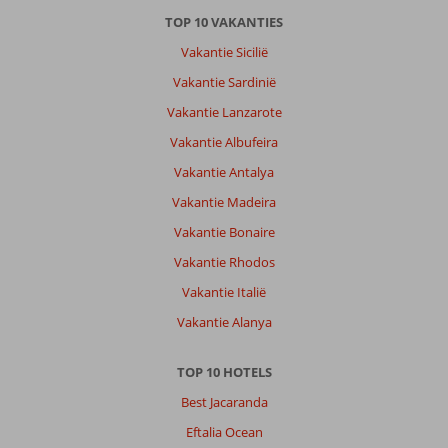
Kamers
TOP 10 VAKANTIES
gedateerd
Vakantie Sicilië
maar
wel
Vakantie Sardinië
super
Vakantie Lanzarote
schoon.
Vakantie Albufeira
Algemene indruk
8
Eten
8
Vakantie Antalya
Ligging
10
Kamers
7
Service
9
Kindvriendelijk
-
Vakantie Madeira
Prijs/kwaliteit
10
Wifi kwaliteit
4
Vakantie Bonaire
Vakantie Rhodos
Ellen
6,0
Vakantie Italië
Nederland
Vakantie Alanya
Gezin met jong(e) kind(eren)
,
12 juli 2025
TOP 10 HOTELS
Best Jacaranda
Over
Lido
Eftalia Ocean