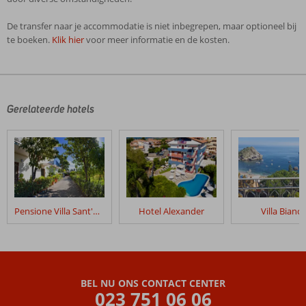
De transfer naar je accommodatie is niet inbegrepen, maar optioneel bij
te boeken.
Klik hier
voor meer informatie en de kosten.
De
beoordelingen
zijn
door
Gerelateerde hotels
onze
klanten
geschreven
na
hun
verblijf
in
Pensione Villa Sant'Antonio
Hotel Alexander
Villa Bianca
Fly
&
Go
Torre
di
BEL NU ONS CONTACT CENTER
Renda
023 751 06 06