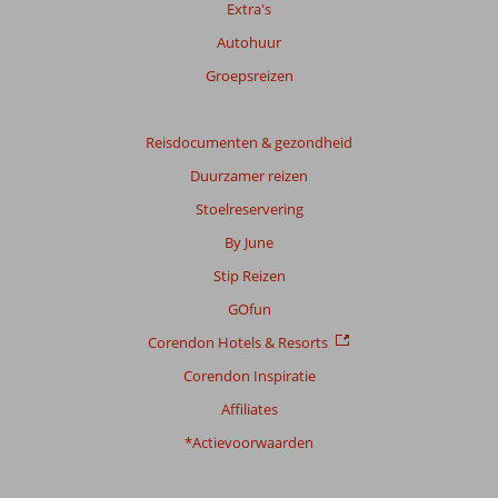
Extra's
over
onze
Autohuur
beoordelingen.
Groepsreizen
Reisdocumenten & gezondheid
Duurzamer reizen
Stoelreservering
By June
Stip Reizen
GOfun
Corendon Hotels & Resorts
Corendon Inspiratie
Affiliates
*Actievoorwaarden