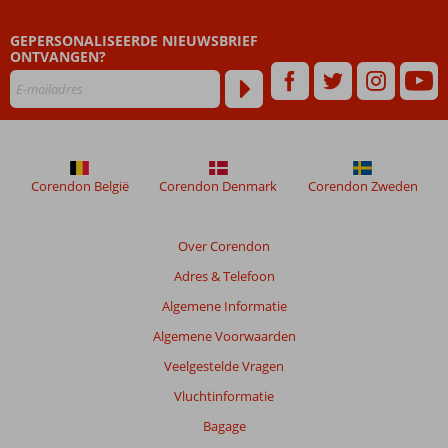
Beoordelingen
GEPERSONALISEERDE NIEUWSBRIEF
die
ONTVANGEN?
ouder
zijn
dan
48
maanden
worden
niet
Corendon België
Corendon Denmark
Corendon Zweden
meer
weergegeven
om
Over Corendon
de
Adres & Telefoon
relevantie
van
Algemene Informatie
de
Algemene Voorwaarden
getoonde
beoordelingen
Veelgestelde Vragen
te
Vluchtinformatie
garanderen.
Meer
Bagage
info