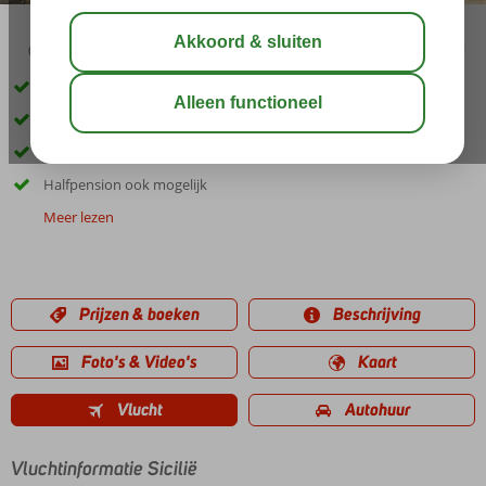
03:00
aug 26°
C
delen
bewaar
Inclusief huurauto
Gelegen in een rustige en groene omgeving
Kleinschalig hotel
Halfpension ook mogelijk
Meer lezen
Prijzen & boeken
Beschrijving
Foto's & Video's
Kaart
Vlucht
Autohuur
Vluchtinformatie Sicilië