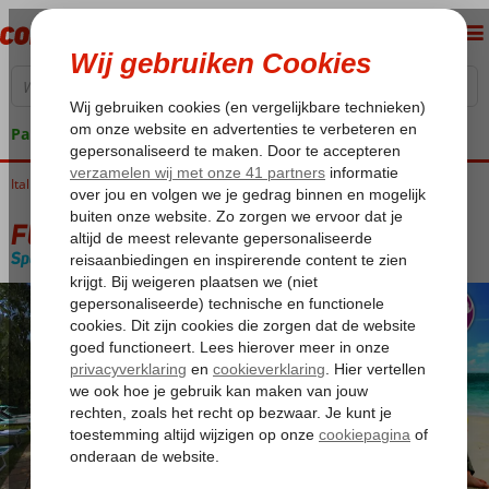
Pakketgarantie
Italië
Home
Sicilië
Licata
Fly & Go Torre di Renda
Fly & Go Torre di Renda
Special category
Logies en ontbijt
-
Hotel