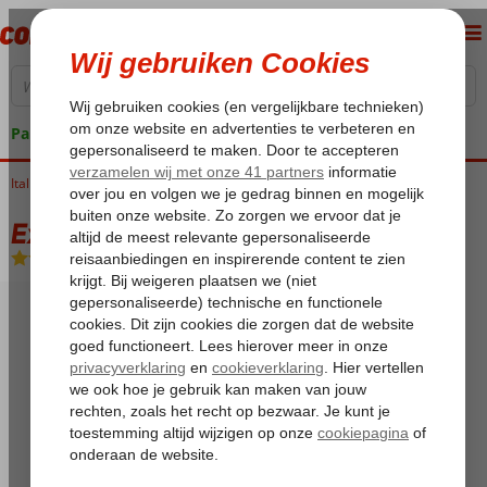
Pakketgarantie
Italië
Home
Sicilië
Excursiereizen Sicilië
Excursiereis Sicilië
Excursiereis Sicilië
Zie beschrijving
-
Hotel