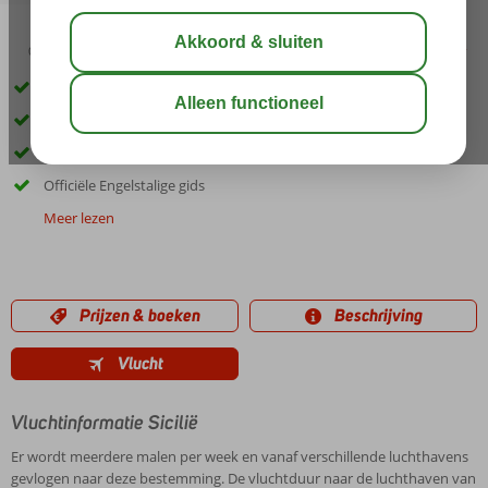
03:00
aug 26°
C
delen
bewaar
Unieke manier om Sicilië te ontdekken
Verblijf in een goed 3-sterren All Inclusive hotel
Inclusief excursiepakket
Officiële Engelstalige gids
Meer lezen
Prijzen & boeken
Beschrijving
Vlucht
Vluchtinformatie Sicilië
Er wordt meerdere malen per week en vanaf verschillende luchthavens
gevlogen naar deze bestemming. De vluchtduur naar de luchthaven van