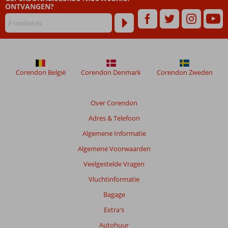
ONTVANGEN?
maanden
worden
niet
meer
weergegeven
om
de
Corendon België
Corendon Denmark
Corendon Zweden
relevantie
van
de
Over Corendon
getoonde
Adres & Telefoon
beoordelingen
te
Algemene Informatie
garanderen.
Algemene Voorwaarden
Meer
info
Veelgestelde Vragen
over
Vluchtinformatie
onze
beoordelingen.
Bagage
Extra's
Autohuur