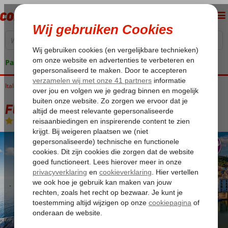
Pakketgarantie
Italië
Home
Sardinië
Rondreizen
Fly & Drive Sardinië 4*
Fly & Drive Sardinië 4*
Logies en ontbijt