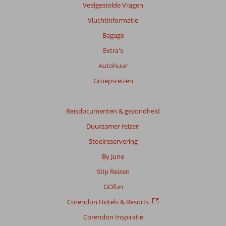
te
Veelgestelde Vragen
garanderen.
Vluchtinformatie
Meer
info
Bagage
over
Extra's
onze
beoordelingen.
Autohuur
Groepsreizen
Reisdocumenten & gezondheid
Duurzamer reizen
Stoelreservering
By June
Stip Reizen
GOfun
Corendon Hotels & Resorts
Corendon Inspiratie