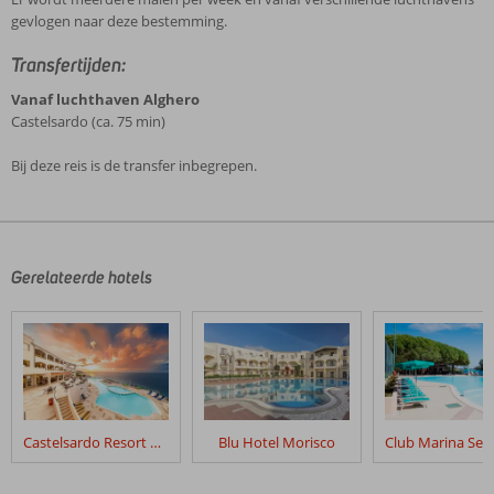
gevlogen naar deze bestemming.
Transfertijden:
Vanaf luchthaven Alghero
Castelsardo (ca. 75 min)
Bij deze reis is de transfer inbegrepen.
De
beoordelingen
zijn
door
Gerelateerde hotels
onze
klanten
geschreven
na
hun
verblijf
in
Castelsardo Resort Village
Blu Hotel Morisco
Fly
&