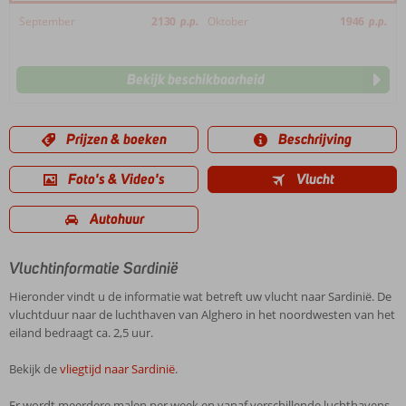
September
2130
p.p.
Oktober
1946
p.p.
Bekijk beschikbaarheid
Prijzen & boeken
Beschrijving
Foto's & Video's
Vlucht
Autohuur
Vluchtinformatie Sardinië
Hieronder vindt u de informatie wat betreft uw vlucht naar Sardinië. De
vluchtduur naar de luchthaven van Alghero in het noordwesten van het
eiland bedraagt ca. 2,5 uur.
Bekijk de
vliegtijd naar Sardinië
.
Er wordt meerdere malen per week en vanaf verschillende luchthavens