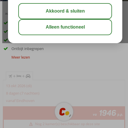
aug 28°
C
delen
bewaar
Geweldige fly & drive met vele hoogtepunten
O.a. Cala Gonone, Arbatax, Cagliari en Capo Caccia
Cultuur, natuur en fascinerende steden
Ontbijt inbegrepen
Meer lezen
+
+
13 okt 2026 (di)
8 dagen (7 nachten)
vanaf Eindhoven
1946
va
p.p.
Nog 2 kamer(s) beschikbaar op deze site