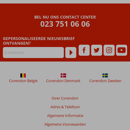
Drive
Sardinië
4*
BEL NU ONS CONTACT CENTER
023 751 06 06
Beoordelingen
die
GEPERSONALISEERDE NIEUWSBRIEF
ouder
ONTVANGEN?
zijn
dan
48
maanden
worden
niet
meer
Corendon België
Corendon Denmark
Corendon Zweden
weergegeven
om
de
Over Corendon
relevantie
Adres & Telefoon
van
de
Algemene Informatie
getoonde
Algemene Voorwaarden
beoordelingen