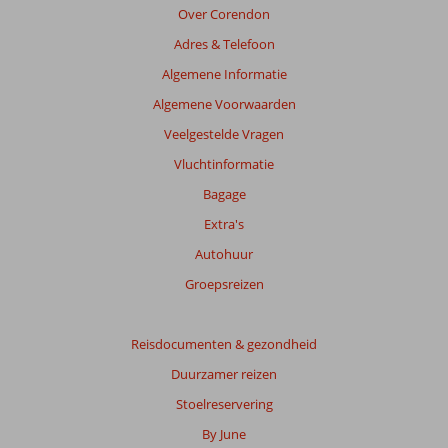
ouder
Over Corendon
zijn
Adres & Telefoon
dan
48
Algemene Informatie
maanden
Algemene Voorwaarden
worden
niet
Veelgestelde Vragen
meer
Vluchtinformatie
weergegeven
om
Bagage
de
Extra's
relevantie
van
Autohuur
de
Groepsreizen
getoonde
beoordelingen
te
Reisdocumenten & gezondheid
garanderen.
Meer
Duurzamer reizen
info
Stoelreservering
over
onze
By June
beoordelingen.