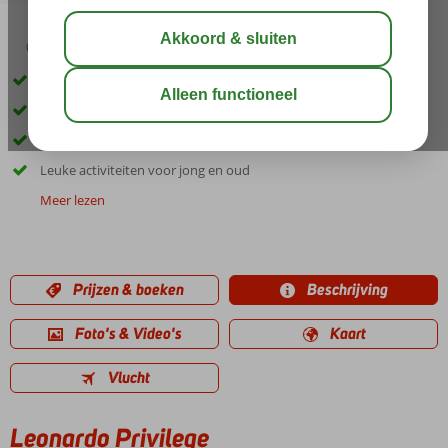
04:40
00:40
aug 37°
C
delen
bewaar
Op loopafstand van het strand en de gezellige boulevard
Een Spa center
All Inclusive concept
Leuke activiteiten voor jong en oud
Meer lezen
Prijzen & boeken
Beschrijving
Foto's & Video's
Kaart
Vlucht
Leonardo Privilege