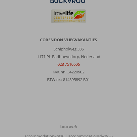
CORENDON VLIEGVAKANTIES
Schipholweg 335
1171 PL Badhoevedorp, Nederland
023 7510606
KvK nr.: 34220902
BTW nr.: 814395892 B01
TourWeb
©
accommodation-2936
| accommodationId=2936