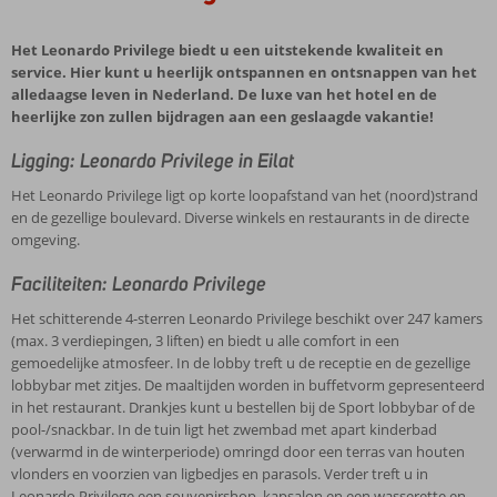
Het Leonardo Privilege biedt u een uitstekende kwaliteit en
service. Hier kunt u heerlijk ontspannen en ontsnappen van het
alledaagse leven in Nederland. De luxe van het hotel en de
heerlijke zon zullen bijdragen aan een geslaagde vakantie!
Ligging: Leonardo Privilege in Eilat
Het Leonardo Privilege ligt op korte loopafstand van het (noord)strand
en de gezellige boulevard. Diverse winkels en restaurants in de directe
omgeving.
Faciliteiten: Leonardo Privilege
Het schitterende 4-sterren Leonardo Privilege beschikt over 247 kamers
(max. 3 verdiepingen, 3 liften) en biedt u alle comfort in een
gemoedelijke atmosfeer. In de lobby treft u de receptie en de gezellige
lobbybar met zitjes. De maaltijden worden in buffetvorm gepresenteerd
in het restaurant. Drankjes kunt u bestellen bij de Sport lobbybar of de
pool-/snackbar. In de tuin ligt het zwembad met apart kinderbad
(verwarmd in de winterperiode) omringd door een terras van houten
vlonders en voorzien van ligbedjes en parasols. Verder treft u in
Leonardo Privilege een souvenirshop, kapsalon en een wasserette en