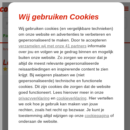
Pakketgarantie
Israël
Home
Rode Zee
Eilat
Leonardo Privilege
Leonardo Privilege
All Inclusive
-
Hotel