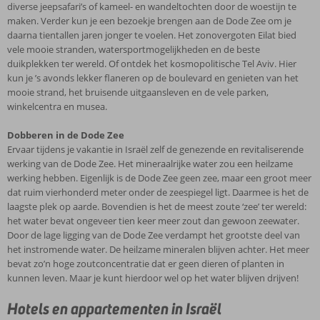
Eilat
van
die
wandeltochten
diverse jeepsafari’s of kameel- en wandeltochten door de woestijn te
je
Zee.
staat
het
allemaal
door
maken. Verder kun je een bezoekje brengen aan de Dode Zee om je
verkoeling
Het
bekend
land,
met
de
daarna tientallen jaren jonger te voelen. Het zonovergoten Eilat bied
vindt
mineraalrijke
om
terwijl
de
woestijn
vele mooie stranden, watersportmogelijkheden en de beste
aan
water
de
het
grote
te
duikplekken ter wereld. Of ontdek het kosmopolitische Tel Aviv. Hier
het
zou
prachtige
in
zorg
maken.
kun je ’s avonds lekker flaneren op de boulevard en genieten van het
heldere
een
zandstranden
de
zijn
Verder
mooie strand, het bruisende uitgaansleven en de vele parken,
water
heilzame
aan
Negev
geselecteerd
kun
winkelcentra en musea.
van
werking
de
woestijn
om
je
de
hebben.
Rode
zelden
je
een
Dobberen in de Dode Zee
Rode
Eigenlijk
Zee.
en
vakantie
bezoekje
Ervaar tijdens je vakantie in Israël zelf de genezende en revitaliserende
Zee.
is
Hier
in
Israël
brengen
werking van de Dode Zee. Het mineraalrijke water zou een heilzame
Of
de
zijn
het
zo
aan
werking hebben. Eigenlijk is de Dode Zee geen zee, maar een groot meer
kies
Dode
ook
uiterst
aangenaam
de
dat ruim vierhonderd meter onder de zeespiegel ligt. Daarmee is het de
voor
Zee
alle
zuidelijke
mogelijk
Dode
laagste plek op aarde. Bovendien is het de meest zoute ‘zee’ ter wereld:
een
geen
ingrediënten
Eilat
te
Zee
het water bevat ongeveer tien keer meer zout dan gewoon zeewater.
onvergetelijke
zee,
aanwezig
aan
maken.
om
Door de lage ligging van de Dode Zee verdampt het grootste deel van
rondreis
maar
voor
de
Bij
je
het instromende water. De heilzame mineralen blijven achter. Het meer
door
een
een
Golf
de
daarna
bevat zo’n hoge zoutconcentratie dat er geen dieren of planten in
Israël.
groot
heerlijke
van
keuze
tientallen
kunnen leven. Maar je kunt hierdoor wel op het water blijven drijven!
Laat
meer
vakantie.
Akaba
selectie
jaren
je
dat
Er
bijna
wordt
jonger
Hotels en appartementen in Israël
meevoeren
ruim
hangt
nooit
onder
te