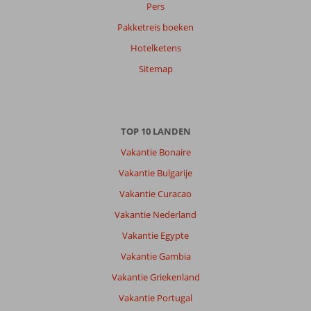
in
Pers
kunnen
Pakketreis boeken
leven.
Maar
Hotelketens
je
Sitemap
kunt
hierdoor
wel
op
het
TOP 10 LANDEN
water
Vakantie Bonaire
blijven
drijven!
Vakantie Bulgarije
Vakantie Curacao
Vakantie Nederland
Vakantie Egypte
Vakantie Gambia
Vakantie Griekenland
Vakantie Portugal