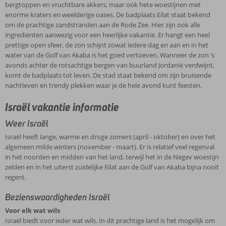
Jeruzalem
bergtoppen en vruchtbare akkers, maar ook hete woestijnen met
Afrika
(april
elk
en
enorme kraters en weelderige oases. De badplaats Eilat staat bekend
ligt.
-
wat
de
om de prachtige zandstranden aan de Rode Zee. Hier zijn ook alle
Je
oktober)
wils
hete
Dobberen
ingrediënten aanwezig voor een heerlijke vakantie. Er hangt een heel
vindt
en
Israël
woestijnen
in
prettige open sfeer, de zon schijnt zowat iedere dag en aan en in het
er
over
biedt
herbergen
de
water van de Golf van Akaba is het goed vertoeven. Wanneer de zon ’s
besneeuwde
het
voor
een
Dode
avonds achter de rotsachtige bergen van buurland Jordanië verdwijnt,
bergtoppen
algemeen
ieder
Hotels
intrigerende
Zee
komt de badplaats tot leven. De stad staat bekend om zijn bruisende
en
milde
wat
en
eeuwenoude
Ervaar
nachtleven en trendy plekken waar je de hele avond kunt feesten.
vruchtbare
winters
wils.
appartementen
geschiedenis.
tijdens
akkers,
(november
In
in
Israël
je
Israël vakantie informatie
maar
-
Bij
dit
Israël
biedt
vakantie
ook
maart).
Corendon
prachtige
talloze
in
Weer Israël
hete
Er
heb
land
vakantiemogelijkheden.
Israël
woestijnen
is
je
Israël heeft lange, warme en droge zomers (april - oktober) en over het
is
Kom
zelf
met
relatief
de
algemeen milde winters (november - maart). Er is relatief veel regenval
het
tot
de
enorme
veel
keuze
in het noorden en midden van het land, terwijl het in de Negev woestijn
mogelijk
rust
genezende
kraters
regenval
uit
zelden en in het uiterst zuidelijke Eilat aan de Golf van Akaba bijna nooit
om
in
en
en
in
diverse
regent.
diverse
de
revitaliserende
weelderige
het
comfortabele
jeepsafari’s
zonovergoten
werking
Bezienswaardigheden Israël
oases.
noorden
accommodaties
of
badplaats
van
De
en
in
kameel-
Voor elk wat wils
Eilat,
de
badplaats
midden
Israël
en
Israël biedt voor ieder wat wils. In dit prachtige land is het mogelijk om
waar
Dode