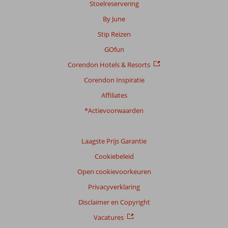
winkelcentra
Stoelreservering
deel
stad
en
van
By June
staat
musea.
het
bekend
Stip Reizen
instromende
om
water.
GOfun
zijn
De
bruisende
Corendon Hotels & Resorts
heilzame
nachtleven
mineralen
Corendon Inspiratie
en
blijven
trendy
Affiliates
achter.
plekken
Het
*Actievoorwaarden
waar
meer
je
bevat
de
zo’n
Laagste Prijs Garantie
hele
hoge
avond
Cookiebeleid
zoutconcentratie
kunt
dat
Open cookievoorkeuren
feesten.
er
Privacyverklaring
geen
dieren
Disclaimer en Copyright
of
Vacatures
planten