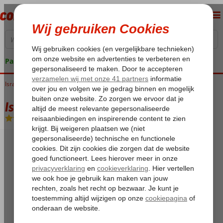
Pakketgarantie
Israël
Home
Rode Zee
Eilat
Isrotel Riviera Club
Isrotel Riviera Club
Logies
-
Appartement