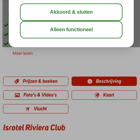
04:40
00:40
aug 37°
C
delen
bewaar
Op loopafstand van het strand en het centrum
Ruime kamers
Uitstekende service en vriendelijk personeel
Meer lezen
Prijzen & boeken
Beschrijving
Foto's & Video's
Kaart
Vlucht
Isrotel Riviera Club