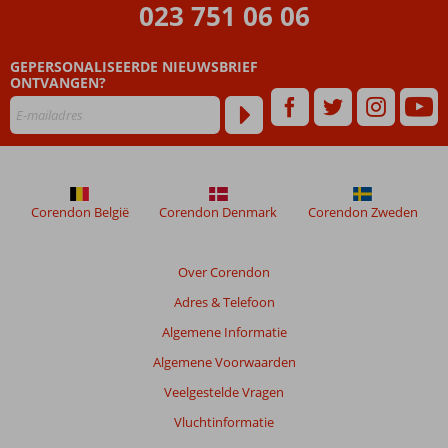
023 751 06 06
onze
klanten
geschreven
GEPERSONALISEERDE NIEUWSBRIEF
na
ONTVANGEN?
hun
verblijf
in
Isrotel
Riviera
Club
Corendon België
Corendon Denmark
Corendon Zweden
Beoordelingen
die
Over Corendon
ouder
Adres & Telefoon
zijn
dan
Algemene Informatie
48
Algemene Voorwaarden
maanden
worden
Veelgestelde Vragen
niet
Vluchtinformatie
meer
weergegeven