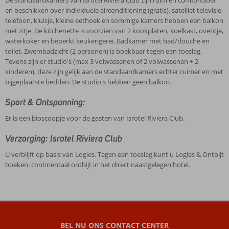
De standaardkamers van Isrotel Riviera Club zijn ruim en comfortabel
en beschikken over individuele airconditioning (gratis), satelliet televisie,
telefoon, kluisje, kleine eethoek en sommige kamers hebben een balkon
met zitje. De kitchenette is voorzien van 2 kookplaten, koelkast, oventje,
waterkoker en beperkt keukengerei. Badkamer met bad/douche en
toilet. Zwembadzicht (2 personen) is boekbaar tegen een toeslag.
Tevens zijn er studio's (max 3 volwassenen of 2 volwassenen + 2
kinderen), deze zijn gelijk aan de standaardkamers echter ruimer en met
bijgeplaatste bedden. De studio's hebben geen balkon.
Sport & Ontspanning:
Er is een bioscoopje voor de gasten van Isrotel Riviera Club.
Verzorging: Isrotel Riviera Club
U verblijft op basis van Logies. Tegen een toeslag kunt u Logies & Ontbijt
boeken: continentaal ontbijt in het direct naastgelegen hotel.
De
beoordelingen
zijn
BEL NU ONS CONTACT CENTER
door