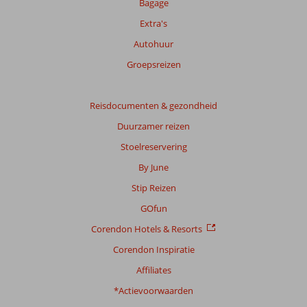
Bagage
om
Extra's
de
relevantie
Autohuur
van
Groepsreizen
de
getoonde
beoordelingen
Reisdocumenten & gezondheid
te
garanderen.
Duurzamer reizen
Meer
Stoelreservering
info
over
By June
onze
Stip Reizen
beoordelingen.
GOfun
Corendon Hotels & Resorts
Corendon Inspiratie
Affiliates
*Actievoorwaarden