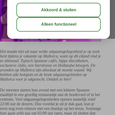
Het maakt niet uit naar welke uitgaansgelegenheid je op zoek
bent tijdens je vakantie op Mallorca, want op dit eiland vind je
ze allemaal. Typisch Spaanse cafés, hippe discotheken,
exclusieve clubs, een bierstrasse en Hollandse kroegen. De
avonden op Mallorca zijn absoluut de moeite waard. Wij
hebben alle hotspots en de beste uitgaansgebieden op
Mallorca voor je uitgezocht. Ontdek ze hier!
De meesten starten hun avond met een lekkere Spaanse
maaltijd in een gezellig restaurantje aan de boulevard of in het
centrum. Veel uitgaansgelegenheden openen namelijk rond
22:00 uur de deuren. Dus voordat je uit je dak gaat, kun je
eerst nog even relaxen met een drankje op het terras. Sommige
bars gaan zelfs pas om 02:00 uur open, maar zij sluiten dan