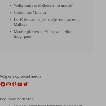
Welke kant van Mallorca is het mooist?
Grotten van Mallorca
De 10 leukste dorpjes, stadjes en plaatsen op
Mallorca
Mooiste plekken op Mallorca: dit zijn de
hoogtepunten!
Volg ons op social media
Facebook
Instagram
Pinterest
YouTube
Twitter
Populaire berichten
Wat is het verschil tussen halfpension en volpension?