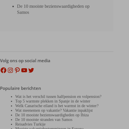
De 10 mooiste bezienswaardigheden op
Samos
Volg ons op social media
Facebook
Instagram
Pinterest
YouTube
Twitter
Populaire berichten
Wat is het verschil tussen halfpension en volpension?
Top 5 warmste plekken in Spanje in de winter
Welk Canarische eiland is het warmst in de winter?
Wat meenemen op vakantie? Vakantie inpaklijst
De 10 mooiste bezienswaardigheden op Ibiza
De 10 mooiste stranden van Samos
Reisadvies Turkije
Mooiste vakantiebestemmingen in Europa