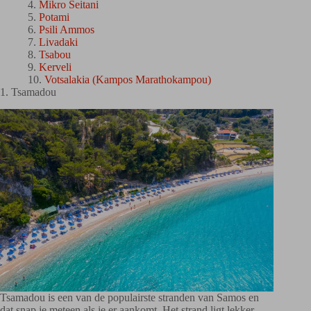
Mikro Seitani
Potami
Psili Ammos
Livadaki
Tsabou
Kerveli
Votsalakia (Kampos Marathokampou)
1. Tsamadou
Tsamadou is een van de populairste stranden van Samos en
dat snap je meteen als je er aankomt. Het strand ligt lekker