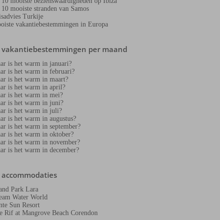
 10 mooiste bezienswaardigheden op Ibiza
 10 mooiste stranden van Samos
isadvies Turkije
oiste vakantiebestemmingen in Europa
e vakantiebestemmingen per maand
ar is het warm in januari?
ar is het warm in februari?
ar is het warm in maart?
ar is het warm in april?
ar is het warm in mei?
ar is het warm in juni?
ar is het warm in juli?
ar is het warm in augustus?
ar is het warm in september?
ar is het warm in oktober?
ar is het warm in november?
ar is het warm in december?
e accommodaties
and Park Lara
eam Water World
nte Sun Resort
e Rif at Mangrove Beach Corendon