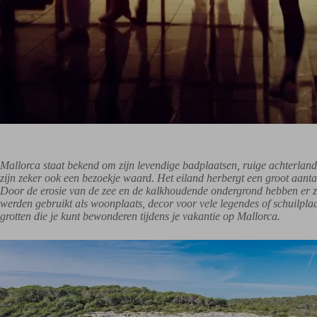
Mallorca staat bekend om zijn levendige badplaatsen, ruige achterlan
zijn zeker ook een bezoekje waard. Het eiland herbergt een groot aantal
Door de erosie van de zee en de kalkhoudende ondergrond hebben er z
werden gebruikt als woonplaats, decor voor vele legendes of schuilpla
grotten die je kunt bewonderen tijdens je vakantie op Mallorca.