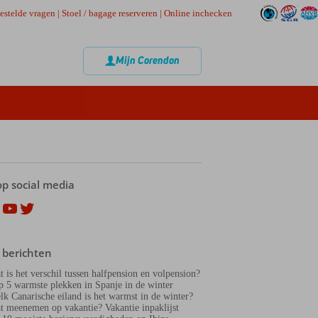
estelde vragen
|
Stoel / bagage reserveren
|
Online inchecken
Mijn Corendon
op social media
ok
agram
nterest
YouTube
Twitter
 berichten
t is het verschil tussen halfpension en volpension?
p 5 warmste plekken in Spanje in de winter
lk Canarische eiland is het warmst in de winter?
t meenemen op vakantie? Vakantie inpaklijst