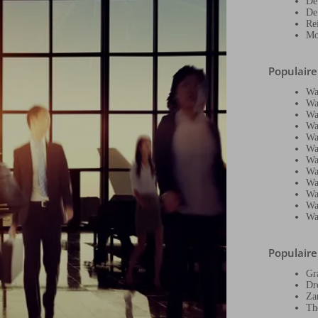
De
De
Re
Mo
Populair
Wa
Wa
Wa
Wa
Wa
Wa
Wa
Wa
Wa
Wa
Wa
Wa
Populair
Gr
Dr
Za
Th