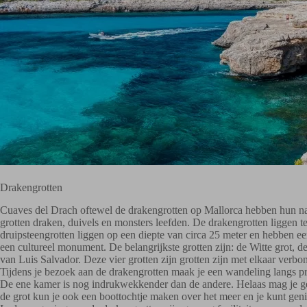
Drakengrotten
Cuaves del Drach oftewel de drakengrotten op Mallorca hebben hun naa
grotten draken, duivels en monsters leefden. De drakengrotten liggen t
druipsteengrotten liggen op een diepte van circa 25 meter en hebben een
een cultureel monument. De belangrijkste grotten zijn: de Witte grot, 
van Luis Salvador. Deze vier grotten zijn grotten zijn met elkaar verbo
Tijdens je bezoek aan de drakengrotten maak je een wandeling langs pra
De ene kamer is nog indrukwekkender dan de andere. Helaas mag je gee
de grot kun je ook een boottochtje maken over het meer en je kunt geni