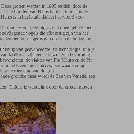
 Deze grotten werden in 1905 ontdekt door de
steen. De Grotten van Hams hebben hun naam te
 Hams is in het lokale dialect het woord voor
. De ronde grot is een uitgestrekt open gebied met
 rondvliegende vogels die afkomstig zijn van het
ke temperatuur lager is dan die van de buitenkant,
et behulp van geavanceerde led-technologie, kun je
s van Mallorca, zijn eerste bewoners, de vorming
 bewonderen, de vlaktes van Fra Mauro en de Pit
s van het leven” presenteren, een waanzinnige
l op de rotswand van de grot.
het ondergrondse meer wordt de Zee van Venetië, een
aden. Tijdens je wandeling door de grotten mogen