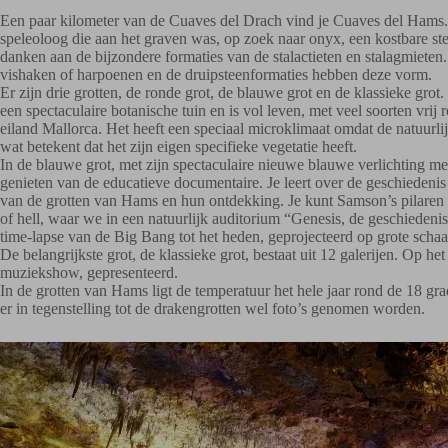
Een paar kilometer van de Cuaves del Drach vind je Cuaves del Hams.
speleoloog die aan het graven was, op zoek naar onyx, een kostbare 
danken aan de bijzondere formaties van de stalactieten en stalagmieten.
vishaken of harpoenen en de druipsteenformaties hebben deze vorm.
Er zijn drie grotten, de ronde grot, de blauwe grot en de klassieke grot
een spectaculaire botanische tuin en is vol leven, met veel soorten vrij
eiland Mallorca. Het heeft een speciaal microklimaat omdat de natuurlij
wat betekent dat het zijn eigen specifieke vegetatie heeft.
In de blauwe grot, met zijn spectaculaire nieuwe blauwe verlichting m
genieten van de educatieve documentaire. Je leert over de geschiedeni
van de grotten van Hams en hun ontdekking. Je kunt Samson’s pilaren
of hell, waar we in een natuurlijk auditorium “Genesis, de geschiedeni
time-lapse van de Big Bang tot het heden, geprojecteerd op grote schaa
De belangrijkste grot, de klassieke grot, bestaat uit 12 galerijen. Op 
muziekshow, gepresenteerd.
In de grotten van Hams ligt de temperatuur het hele jaar rond de 18 gr
er in tegenstelling tot de drakengrotten wel foto’s genomen worden.