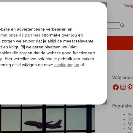
Veelg
Geen
resultaten
iding
Hoteltips
Vakantie boeken
Volg ons 
Facebo
Inst
Pi
Populaire
Wa
To
We
Wa