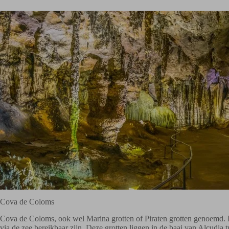
Cova de Coloms
Cova de Coloms, ook wel Marina grotten of Piraten grotten genoemd. He
via de zee bereikbaar zijn. Deze grotten liggen in de baai van Alcudia