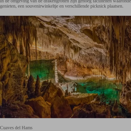
In de omgeving van de drakengrotten zijn genoeg faciliteiten waaronder
genieten, een souvenirwinkeltje en verschillende picknick plaatsen.
Cuaves del Hams