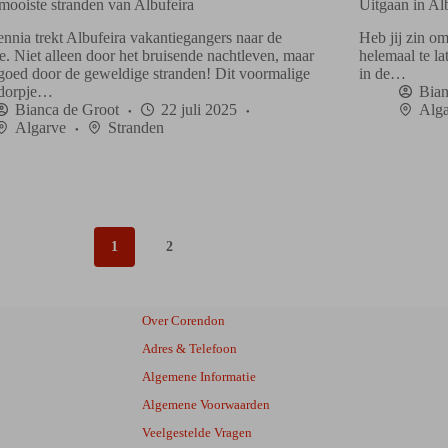
mooiste stranden van Albufeira
Uitgaan in Al
ennia trekt Albufeira vakantiegangers naar de
Heb jij zin om 
e. Niet alleen door het bruisende nachtleven, maar
helemaal te l
 goed door de geweldige stranden! Dit voormalige
in de…
sdorpje…
Bian
Bianca de Groot
22 juli 2025
Alga
Algarve
Stranden
1
2
Over Corendon
Adres & Telefoon
Algemene Informatie
Algemene Voorwaarden
Veelgestelde Vragen