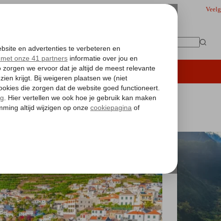
Veelg
Geen
resultaten
iding
Hoteltips
Vakantie boeken