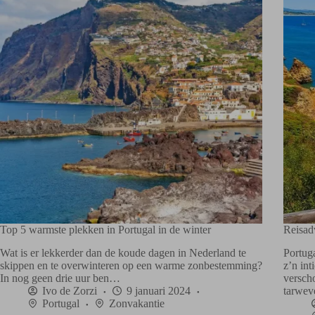
Top 5 warmste plekken in Portugal in de winter
Reisad
Wat is er lekkerder dan de koude dagen in Nederland te
Portug
skippen en te overwinteren op een warme zonbestemming?
z’n int
In nog geen drie uur ben…
verscho
Ivo de Zorzi
9 januari 2024
tarwe
Portugal
Zonvakantie