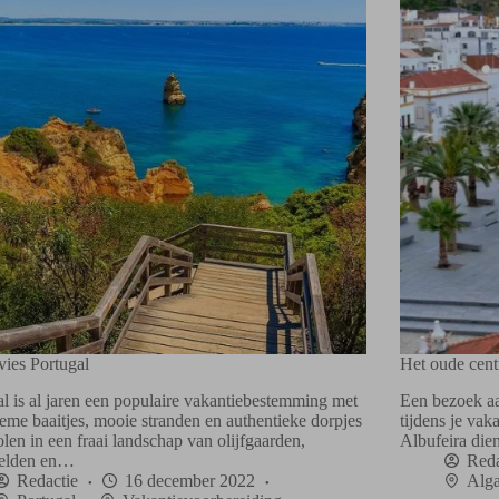
vies Portugal
Het oude cent
al is al jaren een populaire vakantiebestemming met
Een bezoek aa
ieme baaitjes, mooie stranden en authentieke dorpjes
tijdens je vak
len in een fraai landschap van olijfgaarden,
Albufeira die
velden en…
Reda
Redactie
16 december 2022
Alga