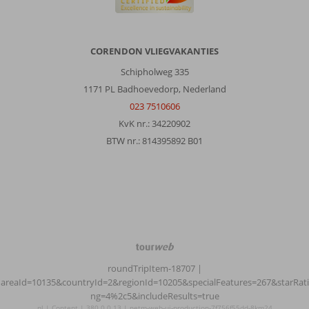
CORENDON VLIEGVAKANTIES
Schipholweg 335
1171 PL Badhoevedorp, Nederland
023 7510606
KvK nr.: 34220902
BTW nr.: 814395892 B01
TourWeb
©
roundTripItem-18707
|
NetMatch
areaId=10135&countryId=2&regionId=10205&specialFeatures=267&starRati
ng=4%2c5&includeResults=true
nl | Content | 380.0.0.13 | netm-web-ui-production-7f756f55dd-8km24