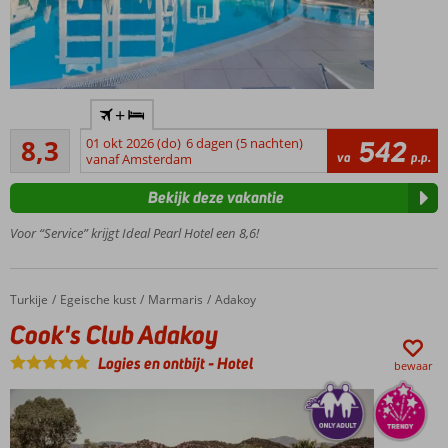
Only
+
Adult:
Zeer goed
minimale
8,3
01 okt 2026 (do)
6 dagen (5 nachten)
542
95
va
p.p.
leeftijd
vanaf Amsterdam
beoordelingen
16 jaar
Bekijk deze vakantie
Centrale
ligging
Voor “Service” krijgt Ideal Pearl Hotel een 8,6!
Genieten
van de
vele
Turkije
Cook's Club Adakoy
Home
Egeische kust
Marmaris
Adakoy
faciliteiten
Cook's Club Adakoy
Logies en ontbijt
-
Hotel
bewaar