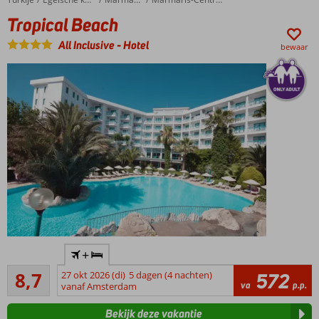
Tropical Beach
All Inclusive
-
Hotel
bewaar
Only
+
Adult
Aanrader
hotel;
8,7
27 okt 2026 (di)
5 dagen (4 nachten)
572
267
va
p.p.
min.
vanaf Amsterdam
beoordelingen
leeftijd
Bekijk deze vakantie
16 jaar