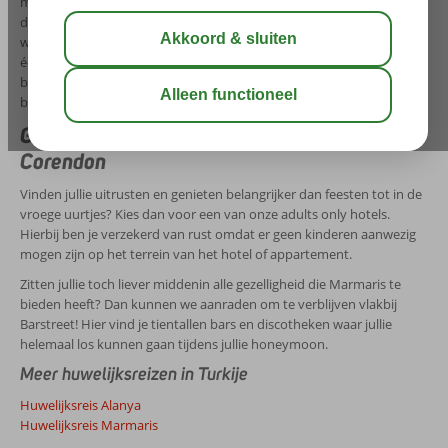
mooiste sieraden kunt kopen. De lange boulevard loopt helemaal
door naar Içmeler. Dat is ideaal voor als jullie even lekker willen
wandelen langs het strand of gewoon lekker mensen kijken vanaf
één van de vele terrasjes! Met zoveel mogelijkheden op deze
bestemming zullen jullie hier ongetwijfeld een heerlijke huwelijksreis
beleven!
Goedkope honeymoon Marmaris met
Corendon
Vinden jullie uitrusten en genieten belangrijker dan feesten tot in de
vroege uurtjes? Kies dan voor een van onze adults only hotels.
Hierbij ben je verzekerd van rust omdat er geen kinderen aanwezig
mogen zijn op het terrein van het hotel of appartement.
Zitten jullie toch liever middenin alle gezelligheid die Marmaris te
bieden heeft? Dan kunnen we aanraden om te verblijven vlakbij
Barstreet! Hier vind je tientallen bars en discotheken waar jullie
helemaal los kunnen gaan tijdens jullie honeymoon.
Meer huwelijksreizen in Turkije
Huwelijksreis Alanya
Huwelijksreis Marmaris