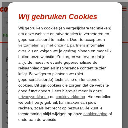
Pakketgarantie
Home
Huwelijksreis Marmaris
Huwelijksreis Marmaris
In een beschutte baai aan de Lycische kust ligt het gezellige
Marmaris. Deze populaire badplaats is gebouwd op en rondom een
heuvel vol groen met daarachter een prachtige blauwe zee. Geniet
van de zon, zee, strand en natuurlijk elkaar! Tijdens je huwelijksreis in
Marmaris heb je alle tijd om samen te relaxen in dit paradijsje.
Een heerlijke huwelijksreis in Marmaris
Marmaris heeft alles wat een goede vakantiebestemming moet
hebben: mooie stranden met ligbedjes en parasols, gezellige bars,
restaurants en discotheken en een heleboel winkeltjes waar je de