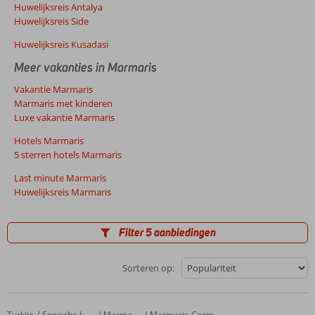
Huwelijksreis Antalya
Huwelijksreis Side
Huwelijksreis Kusadasi
Meer vakanties in Marmaris
Vakantie Marmaris
Marmaris met kinderen
Luxe vakantie Marmaris
Hotels Marmaris
5 sterren hotels Marmaris
Last minute Marmaris
Huwelijksreis Marmaris
Filter 5 aanbiedingen
Sorteren op:
Turkije
Tropical Beach
Home
Egeische kust
Marmaris
Marmaris-Centrum