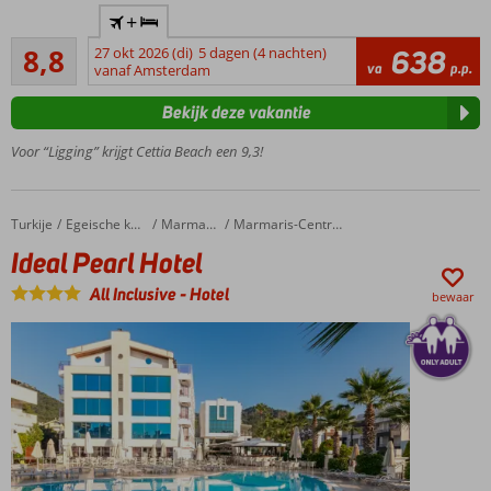
Only
+
Adult:
Aanrader
minimale
8,8
27 okt 2026 (di)
5 dagen (4 nachten)
638
110
va
p.p.
leeftijd
vanaf Amsterdam
beoordelingen
16 jaar
Bekijk deze vakantie
Al
jarenlang
Voor “Ligging” krijgt Cettia Beach een 9,3!
favoriet
Struinen
over de
Turkije
Ideal Pearl Hotel
Home
Egeische kust
Marmaris
Marmaris-Centrum
boulevard
Ideal Pearl Hotel
van
Marmaris
All Inclusive
-
Hotel
bewaar
Privéstrand
met steiger