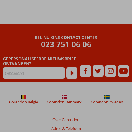
en
trendy:
Boho
Chique
design
Maar
BEL NU ONS CONTACT CENTER
liefst 3
023 751 06 06
privé
stranden!
GEPERSONALISEERDE NIEUWSBRIEF
Halfpension
ONTVANGEN?
of All
Inclusive
ook
mogelijk
Corendon België
Corendon Denmark
Corendon Zweden
Over Corendon
Adres & Telefoon