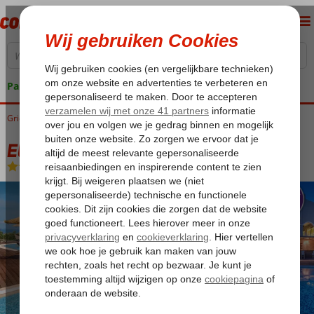
Pakketgarantie
Griekenland
Home
Zakynthos
Tragaki
Elegance Luxury Suites
Elegance Luxury Suites
Logies en ontbijt
-
Hotel