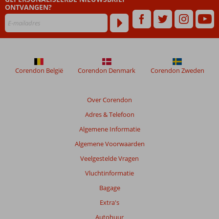
ONTVANGEN?
48
maanden
worden
niet
meer
weergegeven
om
Corendon België
Corendon Denmark
Corendon Zweden
de
relevantie
van
Over Corendon
de
Adres & Telefoon
getoonde
beoordelingen
Algemene Informatie
te
Algemene Voorwaarden
garanderen.
Meer
Veelgestelde Vragen
info
Vluchtinformatie
over
onze
Bagage
beoordelingen.
Extra's
Autohuur