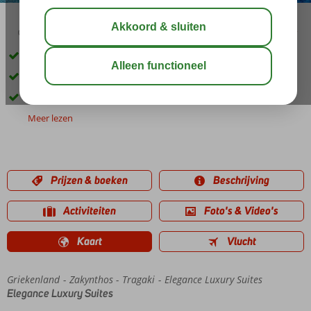
03:05
aug 31°
C
delen
bewaar
Prachtige, elegante suites
Geweldig uitzicht over zee
Ook Halfpension mogelijk
Meer lezen
Prijzen & boeken
Beschrijving
Activiteiten
Foto's & Video's
Kaart
Vlucht
Griekenland
Home
Zakynthos
Tragaki
Elegance Luxury Suites
Elegance Luxury Suites