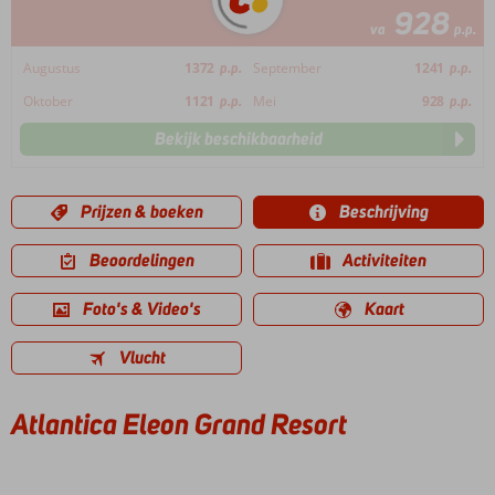
928
va
p.p.
Augustus
1372
p.p.
September
1241
p.p.
Oktober
1121
p.p.
Mei
928
p.p.
Bekijk beschikbaarheid
Prijzen & boeken
Beschrijving
Beoordelingen
Activiteiten
Foto's & Video's
Kaart
Vlucht
Atlantica Eleon Grand Resort