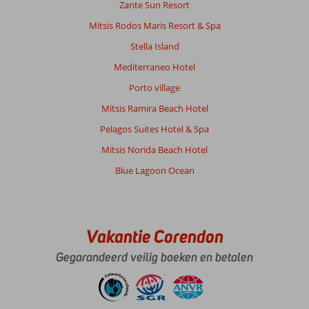
Zante Sun Resort
Het
was
Mitsis Rodos Maris Resort & Spa
in
Stella Island
zijn
geheel
Mediterraneo Hotel
een
Porto village
prima
verblijf
Mitsis Ramira Beach Hotel
voor
Pelagos Suites Hotel & Spa
ons
.
Mitsis Norida Beach Hotel
We
Blue Lagoon Ocean
zijn
niets
te
kort
gekomen
Vakantie Corendon
.
Gegarandeerd veilig boeken en betalen
Algemene indruk
8
Eten
8
Ligging
9
Kamers
8
Service
8
Kindvriendelijk
-