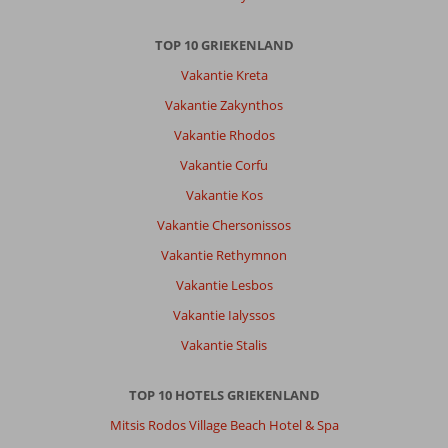
geen
thema
TOP 10 GRIEKENLAND
avonden
Vakantie Kreta
aan
koppelen
Vakantie Zakynthos
omdat
Vakantie Rhodos
we
dat
Vakantie Corfu
niet
Vakantie Kos
echt
terug
Vakantie Chersonissos
zagen
Vakantie Rethymnon
in
de
Vakantie Lesbos
aangeboden
Vakantie Ialyssos
gerechten.
Vakantie Stalis
Over
Atlantica
TOP 10 HOTELS GRIEKENLAND
Eleon
Grand
Mitsis Rodos Village Beach Hotel & Spa
Resort: