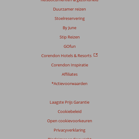
op:
Duurzamer reizen
7
beoordelingen
Stoelreservering
By June
Stip Reizen
Scoreverdeling
Algemene indruk
8,6
Eten
8,6
GOfun
Ligging
8,4
Kamers
8,3
Corendon Hotels & Resorts
Service
9,0
Kindvriendelijk
7,0
Prijs/kwaliteit
8,1
Wifi kwaliteit
8,7
Corendon Inspiratie
Affiliates
Ervaringen
*Actievoorwaarden
van
onze
klanten
Taal
Laagste Prijs Garantie
Nederlands (NL) (6)
Cookiebeleid
Filter
Open cookievoorkeuren
reisgezelschap
Privacyverklaring
Alle