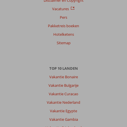
Disclaimer en Copyright
Sorteren
Vacatures
op
Pers
datum (nieuw > oud)
Pakketreis boeken
Hotelketens
Linda
8,0
Nederland
Sitemap
Met vrienden
,
12 juni 2026
TOP 10 LANDEN
Over
Tragaki:
Vakantie Bonaire
Zo
Vakantie Bulgarije
direct
Vakantie Curacao
aan
het
Vakantie Nederland
strand
Vakantie Egypte
was
echt
Vakantie Gambia
heel