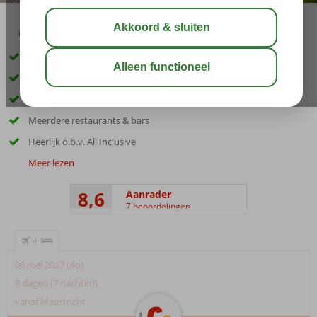
03:05
aug 31°
C
delen
bewaar
Zó op het strand
Prachtig groene tuin
Zwembaden met glijbanen
Meerdere restaurants & bars
Heerlijk o.b.v. All Inclusive
Meer lezen
8,6
Aanrader
7 beoordelingen
+
06 mei 2027 (do)
8 dagen (7 nachten)
vanaf Maastricht