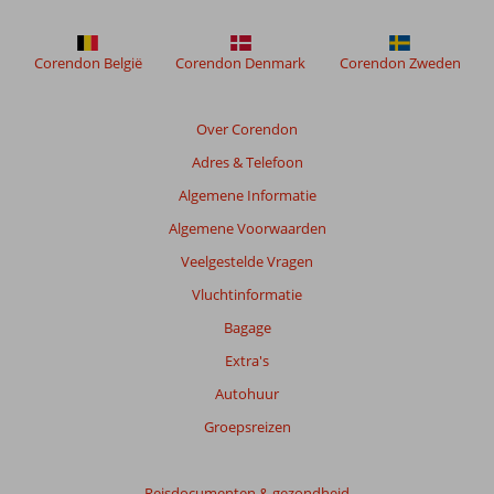
niet
meer
weergegeven
Corendon België
Corendon Denmark
Corendon Zweden
om
de
relevantie
Over Corendon
van
Adres & Telefoon
de
getoonde
Algemene Informatie
beoordelingen
Algemene Voorwaarden
te
garanderen.
Veelgestelde Vragen
Meer
Vluchtinformatie
info
over
Bagage
onze
Extra's
beoordelingen.
Autohuur
Totale
Groepsreizen
score
Gebaseerd
Reisdocumenten & gezondheid