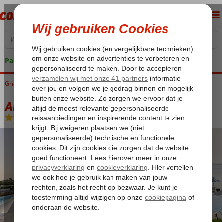
Pakketgarantie
Griekenland
Home
Zakynthos
Tragaki
Atlantica Eleon Grand Resort
Atlantica Eleon Grand Resort
All Inclusive
-
Hotel