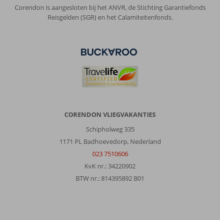
Prijs/kwaliteit
7
Wifi kwaliteit
9
Corendon is aangesloten bij het ANVR, de Stichting Garantiefonds
Reisgelden (SGR) en het Calamiteitenfonds.
Ernst
8,0
Nederland
Met partner
,
31 mei 2026
Over
CORENDON VLIEGVAKANTIES
Tragaki:
Tagaki
Schipholweg 335
leuke
1171 PL Badhoevedorp, Nederland
plaats
023 7510606
niet
KvK nr.: 34220902
te
toeristisch.
BTW nr.: 814395892 B01
Overal
dichtbij.
Over