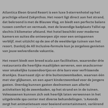
Atlantica Eleon Grand Resort is een luxe 5-sterrenhotel op het
prachtige eiland Zakynthos. Het resort ligt direct aan het strand,
dat bekroond is met de Blauwe Vlag, en biedt een perfecte balans
tussen comfort en vermaak, met de levendige badplaats Tsilivi op
slechts 3 kilometer afstand. Het hotel beschikt over moderne
kamers en suites die ontworpen zijn voor een ontspannen
verblijf, met uitzicht op de zee of de weelderige tuinen van het
resort. Dankzij de All Inclusive-formule kun je zorgeloos genieten
van jouw welverdiende vakantie.
Het resort biedt een breed scala aan faciliteiten, waaronder drie
restaurants die heerlijke maaltijden serveren, een snackcorner
voor smakelijke tussendoortjes en drie bars voor verfrissende
drankjes. Daarnaast zijn er drie buitenzwembaden, waarvan één
met vier glijbanen, en een apart kinderzwembad voor de jongere
gasten. Overdag kunnen gasten deelnemen aan allerlei
activiteiten bij de zwembaden, op het strand en in de tuinen.
Volwassenen kunnen zich ook heerlijk laten verwennen in het
uitgebreide spa center met diverse behandelingen. ’s Avonds
zorgt het animatieteam voor boeiend entertainment, variërend