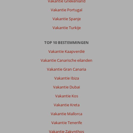
Vakantie Griekenland
fijn
.
Vakantie Portugal
Genoeg
Vakantie Spanje
gelegenheid
om
Vakantie Turkije
te
zwemmen
TOP 10 BESTEMMINGEN
in
de
Vakantie Kaapverdië
zwembaden.
Vakantie Canarische eilanden
Het
eten
Vakantie Gran Canaria
in
Vakantie Ibiza
het
restaurant
Vakantie Dubai
was
Vakantie Kos
‘
genoeg
Vakantie Kreta
‘
Vakantie Mallorca
en
goed
Vakantie Tenerife
maar
Vakantie Zakynthos
misschien