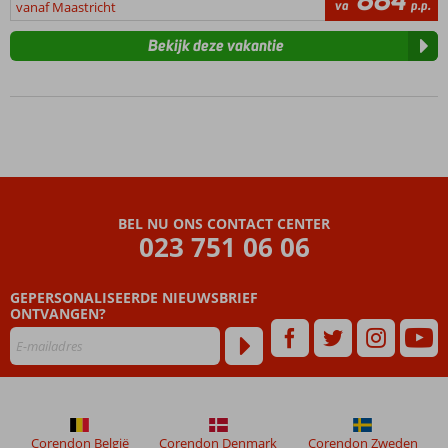
884
va
p.p.
vanaf Maastricht
Bekijk deze vakantie
BEL NU ONS CONTACT CENTER
023 751 06 06
GEPERSONALISEERDE NIEUWSBRIEF
ONTVANGEN?
Corendon België
Corendon Denmark
Corendon Zweden