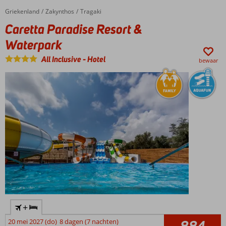
Griekenland
Caretta Paradise Resort & Waterpark
Home
Zakynthos
Tragaki
Caretta Paradise Resort &
Waterpark
All Inclusive
-
Hotel
bewaar
+
20 mei 2027 (do)
8 dagen (7 nachten)