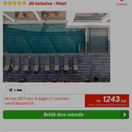
van het
All Inclusive
-
Hotel
bewaar
strand
Fantastische
keuze voor
koppels
+
1243
06 mei 2027 (do)
8 dagen (7 nachten)
va
p.p.
vanaf Maastricht
*incl. alle verplichte kosten
Bekijk deze vakantie