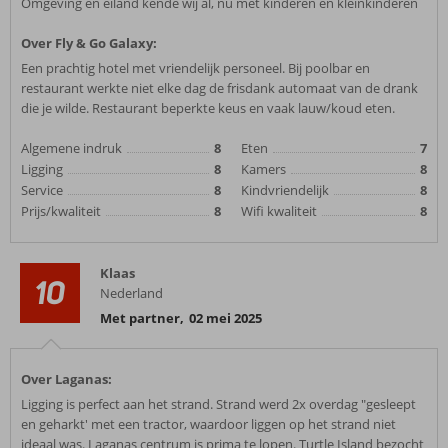
Omgeving en eiland kende wij al, nu met kinderen en kleinkinderen
Over Fly & Go Galaxy:
Een prachtig hotel met vriendelijk personeel. Bij poolbar en
restaurant werkte niet elke dag de frisdank automaat van de drank
die je wilde. Restaurant beperkte keus en vaak lauw/koud eten.
Algemene indruk
8
Eten
7
Ligging
8
Kamers
8
Service
8
Kindvriendelijk
8
Prijs/kwaliteit
8
Wifi kwaliteit
8
Klaas
10
Nederland
Met partner
,
02 mei 2025
Over Laganas:
Ligging is perfect aan het strand. Strand werd 2x overdag "gesleept
en geharkt' met een tractor, waardoor liggen op het strand niet
ideaal was. Laganas centrum is prima te lopen. Turtle Island bezocht