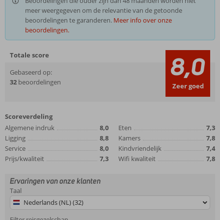
Beoordelingen die ouder zijn dan 48 maanden worden niet
meer weergegeven om de relevantie van de getoonde
beoordelingen te garanderen.
Meer info over onze
beoordelingen.
Totale score
8,0
Gebaseerd op:
32
beoordelingen
Zeer goed
Scoreverdeling
Algemene indruk
8,0
Eten
7,3
Ligging
8,8
Kamers
7,8
Service
8,0
Kindvriendelijk
7,4
Prijs/kwaliteit
7,3
Wifi kwaliteit
7,8
Ervaringen van onze klanten
Taal
Nederlands (NL) (32)
Filter reisgezelschap