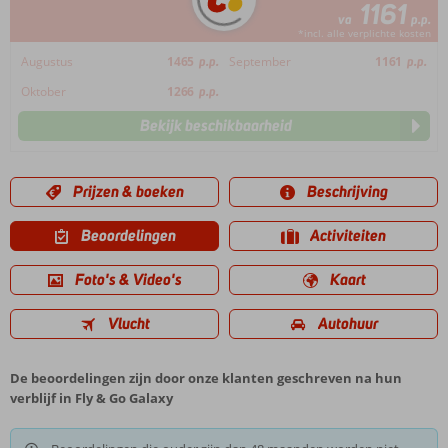
1161
va
p.p.
*incl. alle verplichte kosten
Augustus
1465
p.p.
September
1161
p.p.
Oktober
1266
p.p.
Bekijk beschikbaarheid
Prijzen & boeken
Beschrijving
Beoordelingen
Activiteiten
Foto's & Video's
Kaart
Vlucht
Autohuur
De beoordelingen zijn door onze klanten geschreven na hun
verblijf in Fly & Go Galaxy