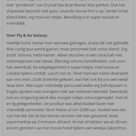
met "privéboot" van Crystal Sea Boat Rental. Was perfect. Ook het
shipwreck bezocht met auto. Leverde mooie foto's op. Verder is het
eiland klein, erg mooi en netjes. Bevolking is er super sociaal en
vriendelijk.
Over Fly & Go Galaxy:
Heerlijk hotel. Kamer met sea-view gekregen, al was dit niet geboekt.
Was rustig qua aantal gasten, maar personeel had volop dienst. Erg
actief. Schone, nette kamer. Alleen douchen in een smal bad met
schermpje was niet ideaal. Elke dag schone handdoeken, ook voor
het zwembad. De eetgelegenheid is super netjes. Veel keuze en
variatie tijdens ontbijt. Lunch net zo. Diner had een ruime diversiteit
aan vers eten. Zoals al eerder gelezen, was het ook bij ons wel veelal
lauw eten. Wel super vriendelijk personeel welke erg behulpzaam is.
Engels spreken was overigens niet aan iedereen besteed. Zwembad,
tuin en omgeving werd elke morgen netjes schoongemaakt. Veel zit
en lig gelegenheden. De poolbar was altijd dubbel bezet met
vriendelijk personeel. Sloot helaas al om 23:00 uur. Nadeel was dan
ook het feit dat de bar binnen avonds niet was geopend. Maar
supermarktje op 3 minuten afstand. Al met al hebben we als 50+ers
enorm genoten van het mooie hotel tijdens een weekje Zakynthos.