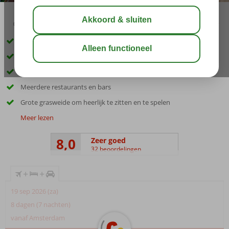
03:05
aug 31°
C
delen
bewaar
Inclusief huurauto
Direct aan het zandstrand
Gelegen in Laganas
Meerdere restaurants en bars
Grote grasweide om heerlijk te zitten en te spelen
Meer lezen
8,0
Zeer goed
32 beoordelingen
+
+
19 sep 2026 (za)
8 dagen (7 nachten)
vanaf Amsterdam