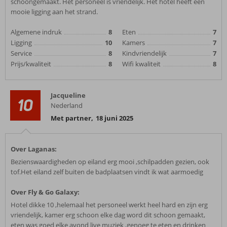
schoongemaakt. Het personeel is vriendelijk. Het hotel heeft een
mooie ligging aan het strand.
Algemene indruk
8
Eten
7
Ligging
10
Kamers
7
Service
8
Kindvriendelijk
7
Prijs/kwaliteit
8
Wifi kwaliteit
8
Jacqueline
10
Nederland
Met partner
,
18 juni 2025
Over Laganas:
Bezienswaardigheden op eiland erg mooi ,schilpadden gezien, ook
tof.Het eiland zelf buiten de badplaatsen vindt ik wat aarmoedig
Over Fly & Go Galaxy:
Hotel dikke 10 ,helemaal het personeel werkt heel hard en zijn erg
vriendelijk, kamer erg schoon elke dag word dit schoon gemaakt,
eten was goed elke avond live muziek ,genoeg te eten en drinken