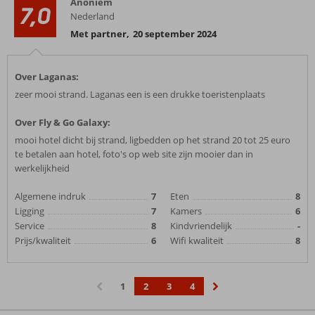
Anoniem
7,0
Nederland
Met partner
,
20 september 2024
Over Laganas:
zeer mooi strand. Laganas een is een drukke toeristenplaats
Over Fly & Go Galaxy:
mooi hotel dicht bij strand, ligbedden op het strand 20 tot 25 euro
te betalen aan hotel, foto's op web site zijn mooier dan in
werkelijkheid
Algemene indruk
7
Eten
8
Ligging
7
Kamers
6
Service
8
Kindvriendelijk
-
Prijs/kwaliteit
6
Wifi kwaliteit
8
1
2
3
4
‹
›