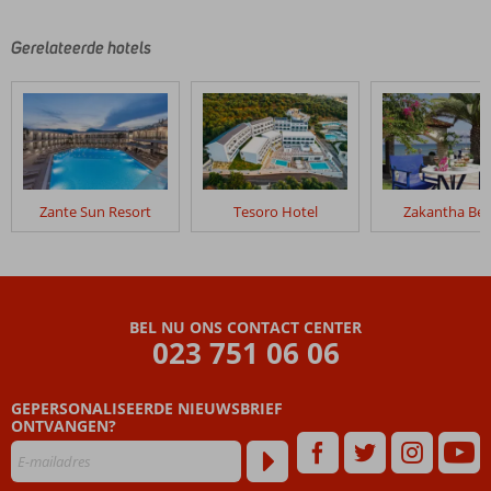
Gerelateerde hotels
Zante Sun Resort
Tesoro Hotel
Zakantha Be
BEL NU ONS CONTACT CENTER
023 751 06 06
GEPERSONALISEERDE NIEUWSBRIEF
ONTVANGEN?