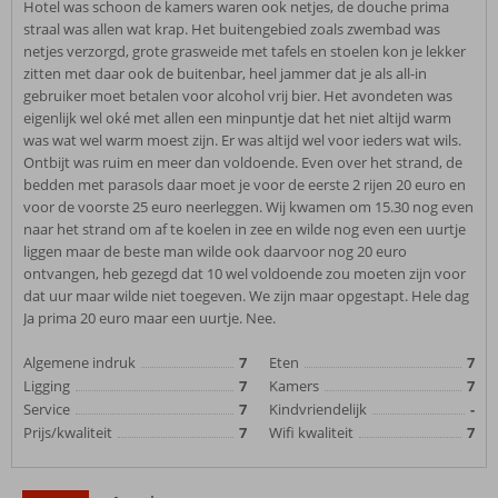
Hotel was schoon de kamers waren ook netjes, de douche prima
straal was allen wat krap. Het buitengebied zoals zwembad was
netjes verzorgd, grote grasweide met tafels en stoelen kon je lekker
zitten met daar ook de buitenbar, heel jammer dat je als all-in
gebruiker moet betalen voor alcohol vrij bier. Het avondeten was
eigenlijk wel oké met allen een minpuntje dat het niet altijd warm
was wat wel warm moest zijn. Er was altijd wel voor ieders wat wils.
Ontbijt was ruim en meer dan voldoende. Even over het strand, de
bedden met parasols daar moet je voor de eerste 2 rijen 20 euro en
voor de voorste 25 euro neerleggen. Wij kwamen om 15.30 nog even
naar het strand om af te koelen in zee en wilde nog even een uurtje
liggen maar de beste man wilde ook daarvoor nog 20 euro
ontvangen, heb gezegd dat 10 wel voldoende zou moeten zijn voor
dat uur maar wilde niet toegeven. We zijn maar opgestapt. Hele dag
Ja prima 20 euro maar een uurtje. Nee.
Algemene indruk
7
Eten
7
Ligging
7
Kamers
7
Service
7
Kindvriendelijk
-
Prijs/kwaliteit
7
Wifi kwaliteit
7