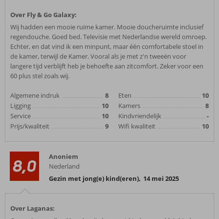
Over Fly & Go Galaxy:
Wij hadden een mooie ruime kamer. Mooie doucheruimte inclusief
regendouche. Goed bed. Televisie met Nederlandse wereld omroep.
Echter, en dat vind ik een minpunt, maar één comfortabele stoel in
de kamer, terwijl de Kamer. Vooral als je met z'n tweeën voor
langere tijd verblijft heb je behoefte aan zitcomfort. Zeker voor een
60 plus stel zoals wij.
Algemene indruk
8
Eten
10
Ligging
10
Kamers
8
Service
10
Kindvriendelijk
-
Prijs/kwaliteit
9
Wifi kwaliteit
10
Anoniem
8,0
Nederland
Gezin met jong(e) kind(eren)
,
14 mei 2025
Over Laganas: