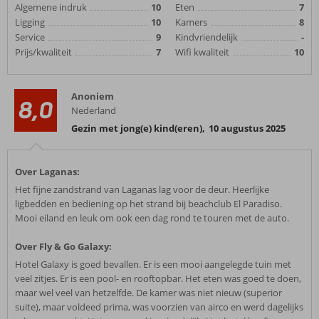
Algemene indruk
10
Eten
7
Ligging
10
Kamers
8
Service
9
Kindvriendelijk
-
Prijs/kwaliteit
7
Wifi kwaliteit
10
Anoniem
8,0
Nederland
Gezin met jong(e) kind(eren)
,
10 augustus 2025
Over Laganas:
Het fijne zandstrand van Laganas lag voor de deur. Heerlijke
ligbedden en bediening op het strand bij beachclub El Paradiso.
Mooi eiland en leuk om ook een dag rond te touren met de auto.
Over Fly & Go Galaxy:
Hotel Galaxy is goed bevallen. Er is een mooi aangelegde tuin met
veel zitjes. Er is een pool- en rooftopbar. Het eten was goed te doen,
maar wel veel van hetzelfde. De kamer was niet nieuw (superior
suite), maar voldeed prima, was voorzien van airco en werd dagelijks