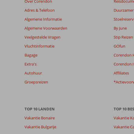
Over Corendon
Reisdocum
maanden
worden
Adres & Telefoon
Duurzamer 
niet
Algemene Informatie
Stoelreserv
meer
weergegeven
Algemene Voorwaarden
By June
om
Veelgestelde Vragen
Stip Reizen
de
relevantie
Vluchtinformatie
GOfun
van
Bagage
Corendon H
de
getoonde
Extra's
Corendon I
beoordelingen
Autohuur
Affiliates
te
garanderen.
Groepsreizen
*Actievoor
Meer
info
over
onze
TOP 10 LANDEN
TOP 10 B
beoordelingen.
Vakantie Bonaire
Vakantie K
Totale score
Scoreverdeling
7,6
Vakantie Bulgarije
Vakantie Ca
Algemene indruk
7,6
Eten