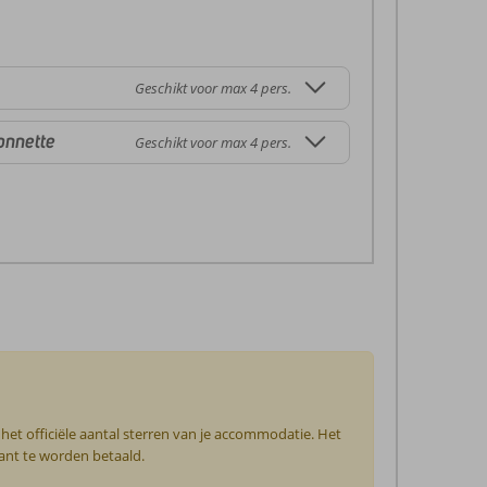
Geschikt voor max 4 pers.
onnette
Geschikt voor max 4 pers.
het officiële aantal sterren van je accommodatie. Het
tant te worden betaald.