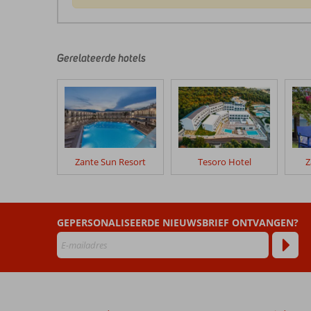
De
beoordelingen
zijn
door
Gerelateerde hotels
onze
klanten
geschreven
na
hun
verblijf
in
Zante Sun Resort
Tesoro Hotel
Z
Belvedere
Luxury
Suites
GEPERSONALISEERDE NIEUWSBRIEF ONTVANGEN?
Beoordelingen
die
ouder
zijn
dan
48