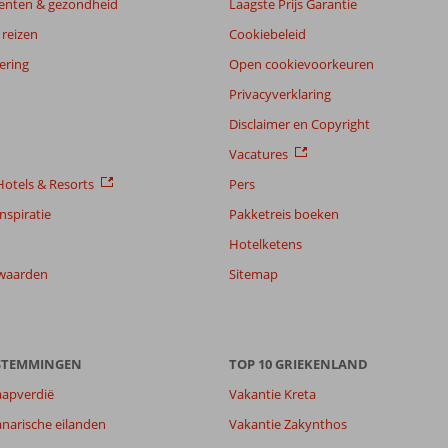
enten & gezondheid
Laagste Prijs Garantie
reizen
Cookiebeleid
ering
Open cookievoorkeuren
Privacyverklaring
Disclaimer en Copyright
Vacatures
otels & Resorts
Pers
nspiratie
Pakketreis boeken
Hotelketens
waarden
Sitemap
ESTEMMINGEN
TOP 10 GRIEKENLAND
aapverdië
Vakantie Kreta
narische eilanden
Vakantie Zakynthos
5,8