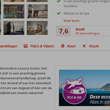
In een prachtige groene omgevi
Vassilikos
Relaxen in de Spa
Meer lezen
7,6
Goed
60 beoordelingen
oordelingen
Foto's & Video's
Kaart
Vlucht
 Belverdere Luxury Suites. Het
 zich in een prachtig groene
embenemend landschap, proef de
p het strand of aan het zwembad.
centrum van Argassi of één van de
wijfeld een mooie vakantie!