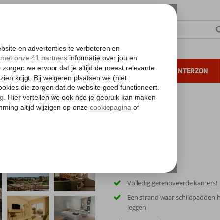
NTIE
VERRE REIZEN
ALL INCLUSIVE
WINTERZON
 annuleren*
Oase van rust
Volledig gerenoveerde kamers!
Een strand waar schildpadden 
leggen