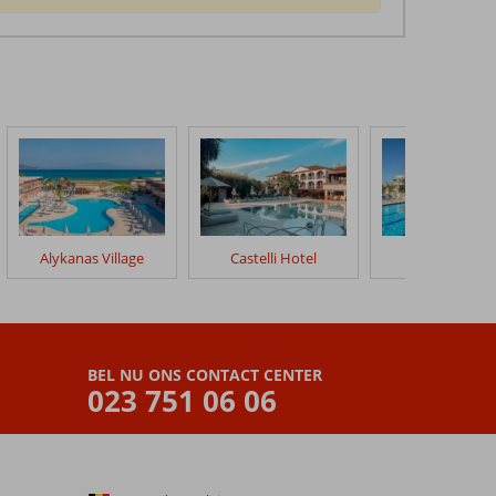
Alykanas Village
Castelli Hotel
Karras Hotel
BEL NU ONS CONTACT CENTER
023 751 06 06