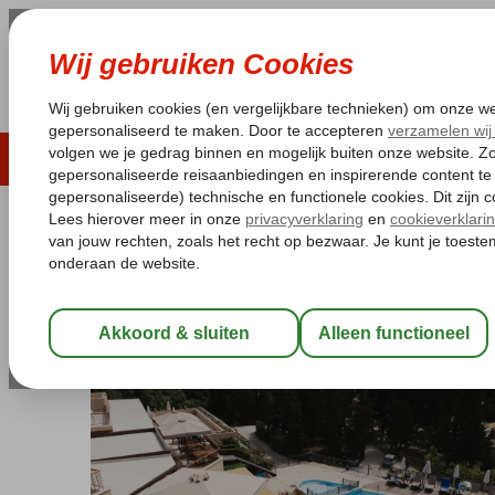
LAST MINUTE
ZOMER 2026
ZONVAKA
Pakketgarantie
Laagsteprijsgarantie*
Gratis
Griekenland
Home
Zakynthos
Vassilikos
Belvedere Luxury Suites
Belvedere Luxury Suites
All Inclusive
-
Hotel