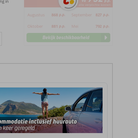
va
p.p.
ng in
*incl. alle verplichte kosten
Augustus
868
p.p.
September
827
p.p.
Oktober
881
p.p.
Mei
792
p.p.
Bekijk beschikbaarheid