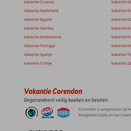
Gebaseerd op:
Vakantie Curacao
Vakantie G
Ligging
8,1
Kamers
60
Goed
Service
7,7
Kindvriende
Vakantie Nederland
Vakantie Ib
beoordelingen
Prijs/kwaliteit
7,2
Wifi kwalite
Vakantie Egypte
Vakantie D
Vakantie Gambia
Vakantie K
Ervaringen
Taal
Vakantie Griekenland
Vakantie Kr
van onze
Nederlands (NL) (51)
Vakantie Portugal
klanten
Vakantie M
Vakantie Spanje
Vakantie Te
Vakantie Turkije
Vakantie Z
10
Over
Algemene indruk
10
Vassilikos:
Ligging
10
Anoniem
Service
8
Goed
Nederland
Vakantie Corendon
Prijs/kwaliteit
9
hotel
Met partner
Eten
8
en
Gegarandeerd veilig boeken en betalen
,
mooie
Kamers
8
12 juni 2026
omgeving
Kindvriendelijk
-
Corendon is aangesloten bij h
vriendelijk
Wifi kwaliteit
8
Reisgelden (SGR) en het Calam
personeel