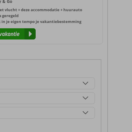
ly & Go
et vlucht + deze accommodatie + huurauto
s geregeld
k in je eigen tempo je vakantiebestemming
vakantie