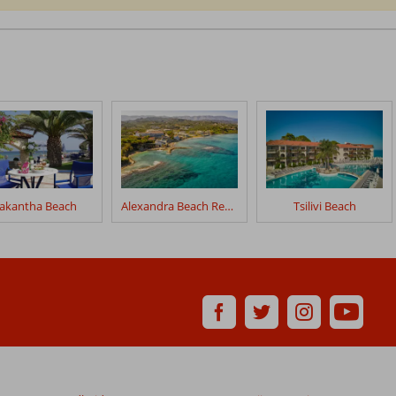
akantha Beach
Alexandra Beach Resort & Spa
Tsilivi Beach