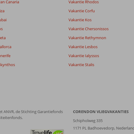
ran Canaria
Vakantie Rhodos
7,2
lijk
6,9
iza
Vakantie Corfu
it
6,4
ubai
Vakantie Kos
os
Vakantie Chersonissos
Filter reisgezelschap
Sorteren op
eta
Vakantie Rethymnon
Alle
datum (nieuw > oud)
allorca
Vakantie Lesbos
nerife
Vakantie Ialyssos
akynthos
Vakantie Stalis
et ANVR, de Stichting Garantiefonds
CORENDON VLIEGVAKANTIES
iteitenfonds.
Schipholweg 335
1171 PL Badhoevedorp, Nederlan