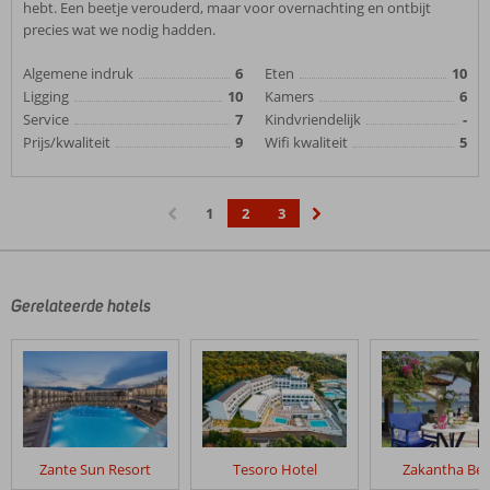
hebt. Een beetje verouderd, maar voor overnachting en ontbijt
precies wat we nodig hadden.
Algemene indruk
6
Eten
10
Ligging
10
Kamers
6
Service
7
Kindvriendelijk
-
Prijs/kwaliteit
9
Wifi kwaliteit
5
1
2
3
‹
›
Gerelateerde hotels
Zante Sun Resort
Tesoro Hotel
Zakantha Be