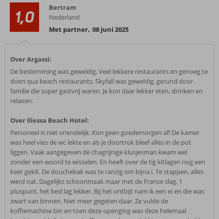
Bertram
1,0
Nederland
Met partner
,
08 juni 2025
Over Argassi:
De bestemming was geweldig. Veel lekkere restaurants en genoeg te
doen qua beach restaurants. Skyfall was geweldig, gerund door
familie die super gastvrij waren. Je kon daar lekker eten, drinken en
relaxen.
Over Iliessa Beach Hotel:
Personeel is niet vriendelijk. Kon geen goedemorgen af! De kamer
was heel vies de wc lekte en als je doortrok bleef alles in de pot
liggen. Vaak aangegeven de chagrijnige klusjesman kwam wel
zonder een woord te wisselen. En heeft over de tig kitlagen nog een
keer gekit. De douchebak was te ranzig om bijna i. Te stappen, alles
werd nat. Dagelijks schoonmaak maar met de Franse slag. 1
pluspunt, het bed lag lekker. Bij het ontbijt nam ik een ei en die was
zwart van binnen. Niet meer gegeten daar. Ze vulde de
koffiemachine bin en toen deze openging was deze helemaal