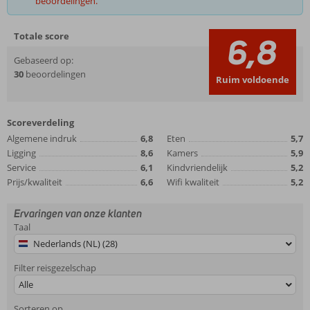
beoordelingen.
Totale score
6,8
Gebaseerd op:
30
beoordelingen
Ruim voldoende
Scoreverdeling
Algemene indruk
6,8
Eten
5,7
Ligging
8,6
Kamers
5,9
Service
6,1
Kindvriendelijk
5,2
Prijs/kwaliteit
6,6
Wifi kwaliteit
5,2
Ervaringen van onze klanten
Taal
Nederlands (NL) (28)
Filter reisgezelschap
Alle
Sorteren op