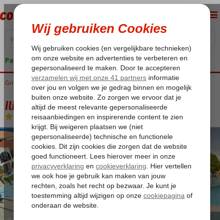
Pakketgarantie
Griekenland
Home
Zakynthos
Argassi
Iliessa Beach Hotel
Iliessa Beach Hotel
Logies en ontbijt
-
Hotel