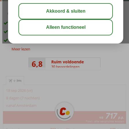
03:05
aug 31°
C
delen
bewaar
Direct aan het strand
Gelegen in het rustige Argassi
Halfpension ook mogelijk
Meer lezen
6,8
Ruim voldoende
30 beoordelingen
+
18 sep 2026 (vr)
8 dagen (7 nachten)
vanaf Amsterdam
717
va
p.p.
*incl. alle verplichte kosten