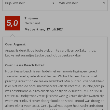
Prijs/kwaliteit
7
Wifi kwaliteit
1
Thijmen
5,0
Nederland
Met partner
,
17 juli 2024
Over Argassi:
Argassi is denk ik de beste plek om te verblijven op Zakynthos.
Leuke restaurantjes Leuke beachclubs Leuke skybar
Over Iliessa Beach Hotel:
Hotel iliessa beach is een hotel met een mooie ligging een goed
zwembad met goede strand bedjes. Wij hadden een kamer met
prachtig uitzicht op de zee en zwembad. Min punten: vriendelijkheid
is er niet van de hotel medewerkers van de receptie, Douche gordijn
was beschimmeld, airco alleen op de tijden 22:00 tot 07:00 en 15:00
tot 19:00. Ontbijt was vreselijk slecht weinig keuze de vleeswaren zijn
warm en stinkt, ei te ver doorgekookt en stonk. Brood was droog en
alleen lekker voor toast. Ontbijtzaal was super heet sochtends door