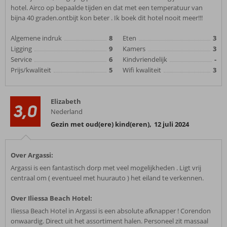
hotel. Airco op bepaalde tijden en dat met een temperatuur van
bijna 40 graden.ontbijt kon beter . Ik boek dit hotel nooit meer!!!
Algemene indruk
8
Eten
3
Ligging
9
Kamers
3
Service
6
Kindvriendelijk
-
Prijs/kwaliteit
5
Wifi kwaliteit
3
Elizabeth
3,0
Nederland
Gezin met oud(ere) kind(eren)
,
12 juli 2024
Over Argassi:
Argassi is een fantastisch dorp met veel mogelijkheden . Ligt vrij
centraal om ( eventueel met huurauto ) het eiland te verkennen.
Over Iliessa Beach Hotel:
Iliessa Beach Hotel in Argassi is een absolute afknapper ! Corendon
onwaardig. Direct uit het assortiment halen. Personeel zit massaal