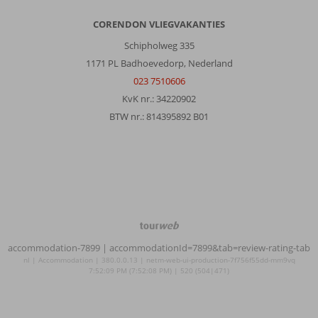
CORENDON VLIEGVAKANTIES
Schipholweg 335
1171 PL Badhoevedorp, Nederland
023 7510606
KvK nr.: 34220902
BTW nr.: 814395892 B01
TourWeb
©
accommodation-7899
| accommodationId=7899&tab=review-rating-tab
NetMatch
nl | Accommodation | 380.0.0.13 | netm-web-ui-production-7f756f55dd-mm9vq
7:52:09 PM (7:52:08 PM) | 520 (504|471)