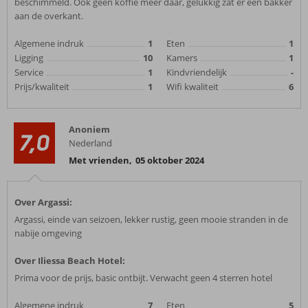
beschimmeld. Ook geen koffie meer daar, gelukkig zat er een bakker
aan de overkant.
Algemene indruk
1
Eten
1
Ligging
10
Kamers
1
Service
1
Kindvriendelijk
-
Prijs/kwaliteit
1
Wifi kwaliteit
6
Anoniem
7,0
Nederland
Met vrienden
,
05 oktober 2024
Over Argassi:
Argassi, einde van seizoen, lekker rustig, geen mooie stranden in de
nabije omgeving
Over Iliessa Beach Hotel:
Prima voor de prijs, basic ontbijt. Verwacht geen 4 sterren hotel
Algemene indruk
7
Eten
5