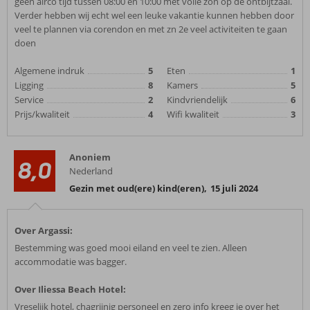
geen airco tijd tussen 08:00 en 10:00 met volle zon op de ontbijtzaal.
Verder hebben wij echt wel een leuke vakantie kunnen hebben door
veel te plannen via corendon en met zn 2e veel activiteiten te gaan
doen
Algemene indruk
5
Eten
1
Ligging
8
Kamers
5
Service
2
Kindvriendelijk
6
Prijs/kwaliteit
4
Wifi kwaliteit
3
Anoniem
8,0
Nederland
Gezin met oud(ere) kind(eren)
,
15 juli 2024
Over Argassi:
Bestemming was goed mooi eiland en veel te zien. Alleen
accommodatie was bagger.
Over Iliessa Beach Hotel:
Vreselijk hotel, chagrijnig personeel en zero info kreeg je over het