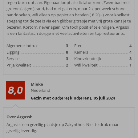
tegen burn-out aan. Eigenaar loopt als dictator rond. Zwembad met
groene ( algen ) rand, bad met gat erin, maar 2 x per week schone
handdoeken, wifi alleen op papier en betalen ( € 20,- ) voor koelkast.
Toegang tot de zee is via een glibberig trapje met vrij grote kans je te
bezeren. Kortom, never again. Om toch positief te eindigen, Argassi
is een fantastisch dorpje met veel activiteiten en top restaurants.
Algemene indruk
3
Eten
4
Ligging
8
Kamers
4
Service
3
Kindvriendelijk
3
Prijs/kwaliteit
2
Wifi kwaliteit
1
Mieke
8,0
Nederland
Gezin met oud(ere) kind(eren)
,
05 juli 2024
Over Argassi:
Argasi is een gezellig plaatsje op Zakynthos. Niet te druk maar
gezellig levendig.