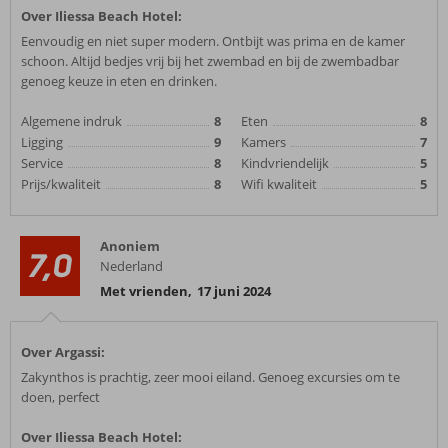
Over Iliessa Beach Hotel:
Eenvoudig en niet super modern. Ontbijt was prima en de kamer
schoon. Altijd bedjes vrij bij het zwembad en bij de zwembadbar
genoeg keuze in eten en drinken.
Algemene indruk
8
Eten
8
Ligging
9
Kamers
7
Service
8
Kindvriendelijk
5
Prijs/kwaliteit
8
Wifi kwaliteit
5
Anoniem
7,0
Nederland
Met vrienden
,
17 juni 2024
Over Argassi:
Zakynthos is prachtig, zeer mooi eiland. Genoeg excursies om te
doen, perfect
Over Iliessa Beach Hotel: