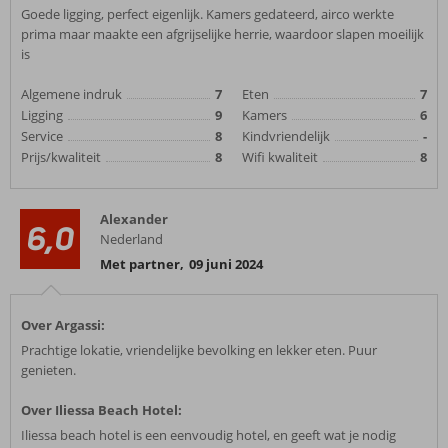
Goede ligging, perfect eigenlijk. Kamers gedateerd, airco werkte
prima maar maakte een afgrijselijke herrie, waardoor slapen moeilijk
is
Algemene indruk
7
Eten
7
Ligging
9
Kamers
6
Service
8
Kindvriendelijk
-
Prijs/kwaliteit
8
Wifi kwaliteit
8
Alexander
6,0
Nederland
Met partner
,
09 juni 2024
Over Argassi:
Prachtige lokatie, vriendelijke bevolking en lekker eten. Puur
genieten.
Over Iliessa Beach Hotel:
Iliessa beach hotel is een eenvoudig hotel, en geeft wat je nodig