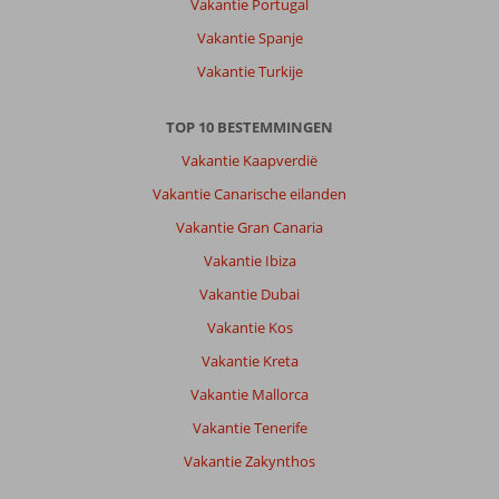
Vakantie Portugal
dan
Vakantie Spanje
voldoende
restaurantjes.
Vakantie Turkije
Stranden
zijn
TOP 10 BESTEMMINGEN
niet
echt
Vakantie Kaapverdië
stranden.
Vakantie Canarische eilanden
Een
tourdag
Vakantie Gran Canaria
met
Vakantie Ibiza
Corendon
gedaan.
Vakantie Dubai
Hostess
Vakantie Kos
Annemarie
is
Vakantie Kreta
top.
Vakantie Mallorca
Chauffeur
was
Vakantie Tenerife
geweldig!
Vakantie Zakynthos
Leuke
dag-