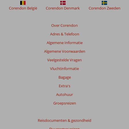
niet
meer
Corendon België
Corendon Denmark
Corendon Zweden
weergegeven
om
de
Over Corendon
relevantie
Adres & Telefoon
van
de
Algemene Informatie
getoonde
Algemene Voorwaarden
beoordelingen
te
Veelgestelde Vragen
garanderen.
Vluchtinformatie
Meer
info
Bagage
over
Extra's
onze
beoordelingen.
Autohuur
Groepsreizen
Totale
score
Reisdocumenten & gezondheid
Gebaseerd