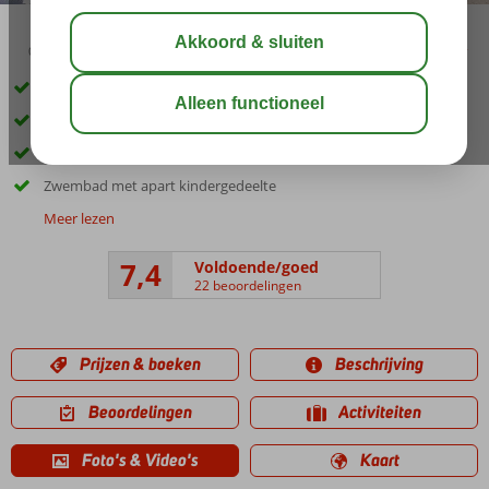
03:05
aug 31°
C
delen
bewaar
Inclusief huurauto
Rustig gelegen
Direct aan zee
Zwembad met apart kindergedeelte
Meer lezen
7,4
Voldoende/goed
22 beoordelingen
Prijzen & boeken
Beschrijving
Beoordelingen
Activiteiten
Foto's & Video's
Kaart