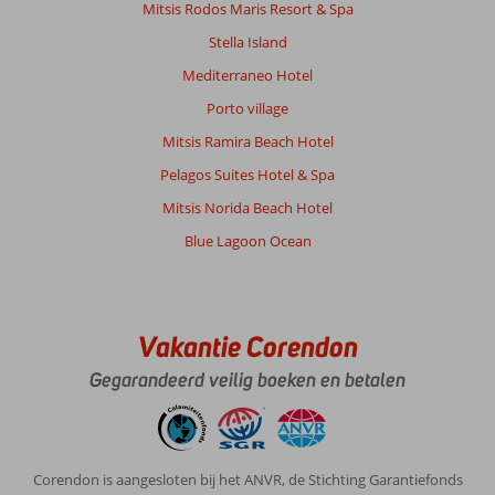
verder
Mitsis Rodos Maris Resort & Spa
te
Stella Island
verkennen.
Wie
Mediterraneo Hotel
weet
Porto village
met
Corendon.
Mitsis Ramira Beach Hotel
Pelagos Suites Hotel & Spa
Over
Fly
Mitsis Norida Beach Hotel
&
Blue Lagoon Ocean
Go
Paradise
Hotel:
Hotel
was
Vakantie Corendon
oke.
Gegarandeerd veilig boeken en betalen
Zwembad
heerlijk.
Poolbar
goed.
Aardige
Corendon is aangesloten bij het ANVR, de Stichting Garantiefonds
jongens