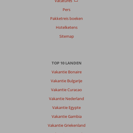
Vacatures
Sorteren
op
Pers
datum (nieuw > oud)
Pakketreis boeken
Hotelketens
Eveline
7,0
Sitemap
Nederland
Met partner
,
10 juni 2026
TOP 10 LANDEN
Vakantie Bonaire
Over
Vakantie Bulgarije
Argassi:
Vakantie Curacao
Argassie
is
Vakantie Nederland
leuk,
Vakantie Egypte
gezellig,
levendig
Vakantie Gambia
en
Vakantie Griekenland
heeft
meer