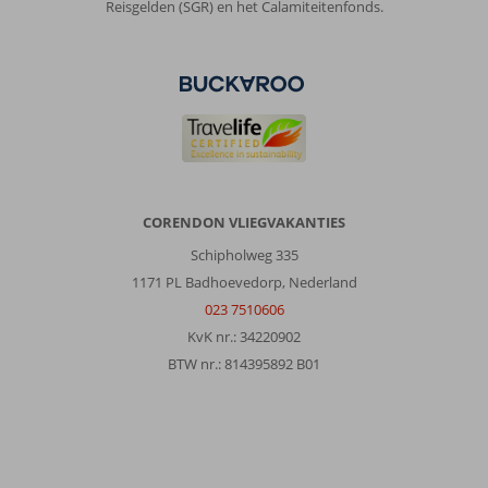
Reisgelden (SGR) en het Calamiteitenfonds.
daar.
Wie
vriendelijkheid
bied
krijgt
vriendelijkheid
terug.
Hotel
kan
wel
CORENDON VLIEGVAKANTIES
een
Schipholweg 335
uograde
gebruiken.
1171 PL Badhoevedorp, Nederland
Schoon,
023 7510606
simpel
KvK nr.: 34220902
maar
BTW nr.: 814395892 B01
verouderde
badkamer.
Bad
eruit
en
inloopdouche