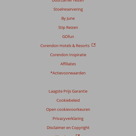
Duurzamer reizen
op:
22
Stoelreservering
beoordelingen
By June
Stip Reizen
Scoreverdeling
GOfun
Algemene indruk
7,4
Eten
7,4
Corendon Hotels & Resorts
Ligging
8,1
Kamers
6,5
Service
7,1
Kindvriendelijk
4,8
Corendon Inspiratie
Prijs/kwaliteit
7,2
Wifi kwaliteit
5,6
Affiliates
*Actievoorwaarden
Ervaringen
van
onze
klanten
Laagste Prijs Garantie
Taal
Cookiebeleid
Nederlands (NL) (21)
Open cookievoorkeuren
Filter
Privacyverklaring
reisgezelschap
Disclaimer en Copyright
Alle