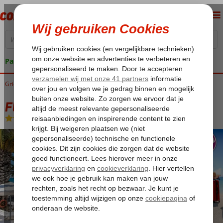
Pakketgarantie
Griekenland
Home
Zakynthos
Argassi
Fly & Go Paradise Hotel
Fly & Go Paradise Hotel
Logies
-
Hotel