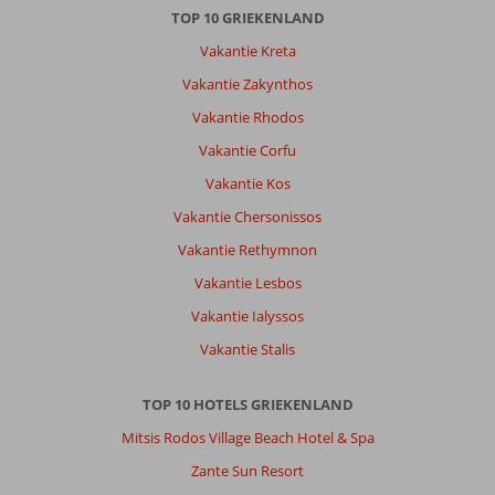
Zakynthos
TOP 10 GRIEKENLAND
Toen
Vakantie Kreta
en
Nu.
Vakantie Zakynthos
Verder
Vakantie Rhodos
was
het
Vakantie Corfu
voor
Vakantie Kos
ons
een
Vakantie Chersonissos
rust
Vakantie Rethymnon
e
relax
Vakantie Lesbos
vakantie.
Vakantie Ialyssos
Maar
we
Vakantie Stalis
gaan
zeker
TOP 10 HOTELS GRIEKENLAND
terug
om
Mitsis Rodos Village Beach Hotel & Spa
het
Zante Sun Resort
eiland