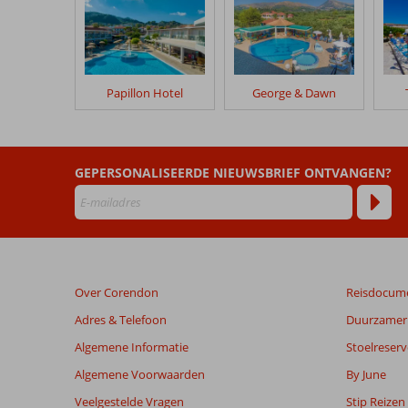
geschreven
na
hun
verblijf
in
Papillon Hotel
George & Dawn
Fly
&
Go
Paradise
GEPERSONALISEERDE NIEUWSBRIEF ONTVANGEN?
Hotel
Beoordelingen
die
ouder
zijn
Over Corendon
Reisdocum
dan
48
Adres & Telefoon
Duurzamer 
maanden
Algemene Informatie
Stoelreserv
worden
niet
Algemene Voorwaarden
By June
meer
Veelgestelde Vragen
Stip Reizen
weergegeven