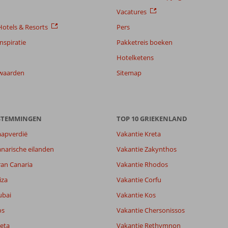
Vacatures
otels & Resorts
Pers
nspiratie
Pakketreis boeken
Hotelketens
waarden
Sitemap
ESTEMMINGEN
TOP 10 GRIEKENLAND
aapverdië
Vakantie Kreta
narische eilanden
Vakantie Zakynthos
ran Canaria
Vakantie Rhodos
7,4
iza
Vakantie Corfu
6,5
ubai
Vakantie Kos
lijk
4,8
it
5,6
os
Vakantie Chersonissos
eta
Vakantie Rethymnon