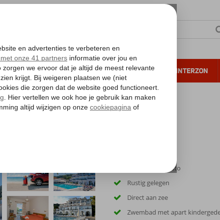
NTIE
VERRE REIZEN
ALL INCLUSIVE
WINTERZON
 annuleren*
Inclusief huurauto
Rustig gelegen
Direct aan zee
Zwembad met apart kindergede