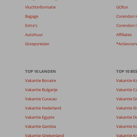
om
Vluchtinformatie
GOfun
de
Bagage
Corendon H
relevantie
van
Extra's
Corendon I
de
Autohuur
Affiliates
getoonde
beoordelingen
Groepsreizen
*Actievoor
te
garanderen.
Meer
info
TOP 10 LANDEN
TOP 10 B
over
onze
Vakantie Bonaire
Vakantie K
beoordelingen.
Vakantie Bulgarije
Vakantie Ca
Vakantie Curacao
Vakantie G
Totale score
Scoreverdeling
7,4
Algemene indruk
7,4
Eten
Vakantie Nederland
Vakantie Ib
Gebaseerd op:
Ligging
8,1
Kamers
22
Vakantie Egypte
Vakantie D
Voldoende/goed
Service
7,1
Kindvriende
beoordelingen
Prijs/kwaliteit
7,2
Wifi kwalite
Vakantie Gambia
Vakantie K
Vakantie Griekenland
Vakantie Kr