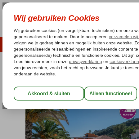
LAST MINUTE
ZOMER 2026
ZONVAKA
Pakketgarantie
Laagsteprijsgarantie*
Gratis
Griekenland
Home
Zakynthos
Argassi
Fly & Go Paradise Hotel
Fly & Go Paradise Hotel
Logies
-
Hotel