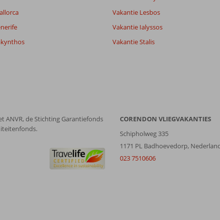
allorca
Vakantie Lesbos
Filter reisgezelschap
Sorteren op
Alle
datum (nieuw > oud)
nerife
Vakantie Ialyssos
akynthos
Vakantie Stalis
et ANVR, de Stichting Garantiefonds
CORENDON VLIEGVAKANTIES
iteitenfonds.
Schipholweg 335
1171 PL Badhoevedorp, Nederlan
023 7510606