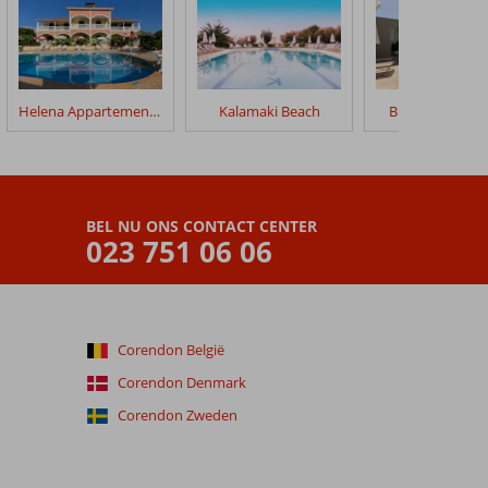
Helena Appartementen
Kalamaki Beach
Bravo Apartme
BEL NU ONS CONTACT CENTER
023 751 06 06
Corendon België
Corendon Denmark
Corendon Zweden