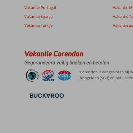
Vakantie Portugal
Vakantie M
Ervaringen
Taal
van onze
Nederlands (NL) (21)
Vakantie Spanje
Vakantie Te
klanten
Vakantie Turkije
Vakantie Z
7,0
Over
Algemene indruk
7
Argassi:
Vakantie Corendon
Ligging
8
Eveline
Service
7
Argassie
Gegarandeerd veilig boeken en betalen
Nederland
Prijs/kwaliteit
7
is
Met partner
Eten
9
leuk,
Corendon is aangesloten bij h
,
gezellig,
Kamers
7
Reisgelden (SGR) en het Calam
10 juni 2026
levendig
Kindvriendelijk
-
en
Wifi kwaliteit
7
heeft
meer
dan
voldoende
restaurantjes.
Stranden
zijn