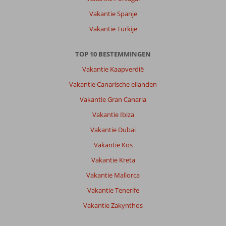
er
Vakantie Spanje
in
het
Vakantie Turkije
voorseizoen
en
TOP 10 BESTEMMINGEN
dan
is
Vakantie Kaapverdië
het
Vakantie Canarische eilanden
erg
rustig.
Vakantie Gran Canaria
Ga
Vakantie Ibiza
ook
een
Vakantie Dubai
naar
Vakantie Kos
Vathy
en
Vakantie Kreta
de
Vakantie Mallorca
winkeltjes
en
Vakantie Tenerife
cafetjes
Vakantie Zakynthos
op
de