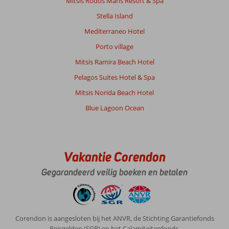
Mitsis Rodos Maris Resort & Spa
Ondanks
Stella Island
dat
wel
Mediterraneo Hotel
genoten
Porto village
van
het
Mitsis Ramira Beach Hotel
verblijf.
Pelagos Suites Hotel & Spa
Erg
aardig
Mitsis Norida Beach Hotel
personeel
Blue Lagoon Ocean
en
lekker
eten.
Algemene indruk
7
Eten
8
Vakantie Corendon
Ligging
8
Kamers
6
Gegarandeerd veilig boeken en betalen
Service
8
Kindvriendelijk
-
Prijs/kwaliteit
7
Wifi kwaliteit
8
Anoniem
Corendon is aangesloten bij het ANVR, de Stichting Garantiefonds
7,0
Nederland
Reisgelden (SGR) en het Calamiteitenfonds.