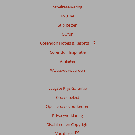
27
Stoelreservering
beoordelingen
By June
Stip Reizen
Scoreverdeling
GOfun
Algemene indruk
7,5
Eten
7,3
Corendon Hotels & Resorts
Ligging
8,8
Kamers
6,3
Service
7,9
Kindvriendelijk
-
Corendon Inspiratie
Prijs/kwaliteit
7,5
Wifi kwaliteit
6,7
Affiliates
*Actievoorwaarden
Ervaringen
van
onze
klanten
Laagste Prijs Garantie
Taal
Cookiebeleid
Nederlands (NL) (22)
Open cookievoorkeuren
Filter
Privacyverklaring
reisgezelschap
Disclaimer en Copyright
Alle
Vacatures