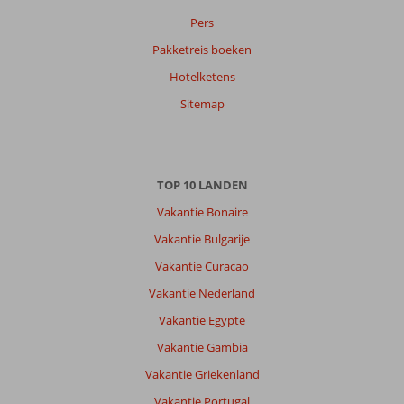
Sorteren
op
Pers
datum (nieuw > oud)
Pakketreis boeken
Hotelketens
Anoniem
7,0
Sitemap
Nederland
Met partner
,
01 mei 2026
TOP 10 LANDEN
Vakantie Bonaire
Over
Vakantie Bulgarije
Samos-
Stad:
Vakantie Curacao
Samos-
Vakantie Nederland
stad
Vakantie Egypte
is
leuk.
Vakantie Gambia
Alleen
Vakantie Griekenland
wij
waren
Vakantie Portugal