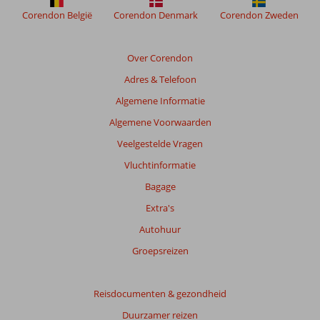
meer
Corendon België
Corendon Denmark
Corendon Zweden
weergegeven
om
de
Over Corendon
relevantie
Adres & Telefoon
van
de
Algemene Informatie
getoonde
Algemene Voorwaarden
beoordelingen
te
Veelgestelde Vragen
garanderen.
Vluchtinformatie
Meer
info
Bagage
over
Extra's
onze
beoordelingen.
Autohuur
Groepsreizen
Totale
score
Reisdocumenten & gezondheid
Gebaseerd
Duurzamer reizen
op: