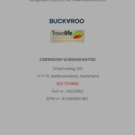
Met partner
,
29 september 2025
Over
Samos-
Stad:
Samos
biedt
CORENDON VLIEGVAKANTIES
veel
verscheidenheid.
Schipholweg 335
Van
1171 PL Badhoevedorp, Nederland
mooie
023 7510606
natuur
KvK nr.: 34220902
tot
prachtige
BTW nr.: 814395892 B01
dorpjes
tot
leuke
badplaatsen.
Voor
ieder