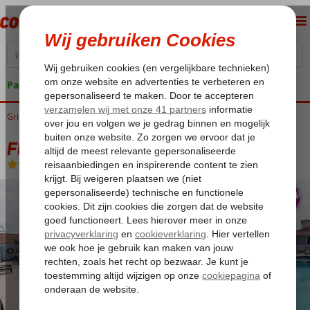
Pakketgarantie
Griekenland
Home
Samos
Samos-Stad
Fly & Go Samos Hotel
Fly & Go Samos Hotel
Logies en ontbijt
-
Hotel