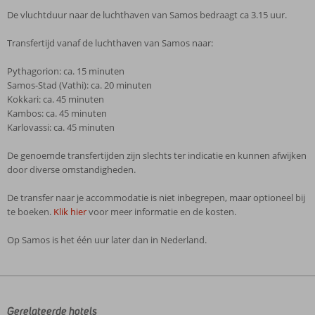
De vluchtduur naar de luchthaven van Samos bedraagt ca 3.15 uur.
Transfertijd vanaf de luchthaven van Samos naar:
Pythagorion: ca. 15 minuten
Samos-Stad (Vathi): ca. 20 minuten
Kokkari: ca. 45 minuten
Kambos: ca. 45 minuten
Karlovassi: ca. 45 minuten
De genoemde transfertijden zijn slechts ter indicatie en kunnen afwijken
door diverse omstandigheden.
De transfer naar je accommodatie is niet inbegrepen, maar optioneel bij
te boeken.
Klik hier
voor meer informatie en de kosten.
Op Samos is het één uur later dan in Nederland.
De
beoordelingen
zijn
door
Gerelateerde hotels