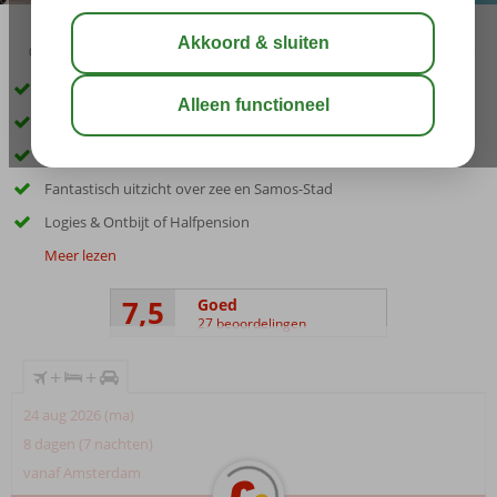
03:15
aug 32°
C
delen
bewaar
Inclusief huurauto
In het centrum van Samos-Stad
Zwembad op het dak
Fantastisch uitzicht over zee en Samos-Stad
Logies & Ontbijt of Halfpension
Meer lezen
7,5
Goed
27 beoordelingen
+
+
24 aug 2026 (ma)
8 dagen (7 nachten)
vanaf Amsterdam