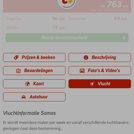
763
va
p.p.
*incl. alle verplichte kosten
Augustus
763
p.p.
September
876
p.p.
Oktober
778
p.p.
Bekijk beschikbaarheid
Prijzen & boeken
Beschrijving
Beoordelingen
Foto's & Video's
Kaart
Vlucht
Autohuur
Vluchtinformatie Samos
Er wordt meerdere malen per week en vanaf verschillende luchthavens
gevlogen naar deze bestemming.