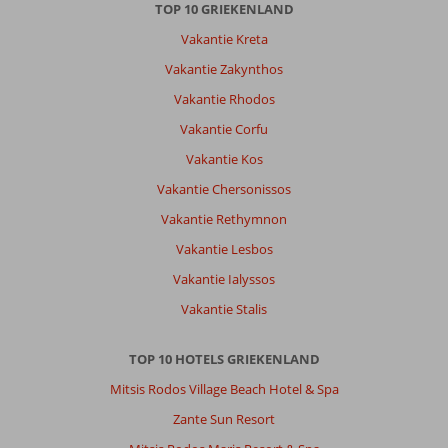
weg
TOP 10 GRIEKENLAND
daar
Vakantie Kreta
naartoe.
Vakantie Zakynthos
Over
Vakantie Rhodos
Fly
&
Vakantie Corfu
Go
Vakantie Kos
Samos
Hotel:
Vakantie Chersonissos
Het
Vakantie Rethymnon
Samos
hotel
Vakantie Lesbos
is
Vakantie Ialyssos
dringend
toe
Vakantie Stalis
aan
renovatie.
TOP 10 HOTELS GRIEKENLAND
Kleine
kamers,
Mitsis Rodos Village Beach Hotel & Spa
erg
Zante Sun Resort
oude
badkamer.