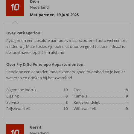
Dion
10
Nederland
Met partner
,
19 juni 2025
Over Pythagorion:
Pytagorion een absolute aanrader, maar scooter of auto wel een pre
vinden wij. Maar taxies zijn ook niet duur en goed te doen. Ideaal is
de luchthaven op 2.5 km afstand
Over Fly & Go Penelope Appartementen:
Penelope een aanrader, mooie kamers, goed zwembad en je kan er
wat eten en drinken bij het zwembad
Algemene indruk
10
Eten
8
Ligging
8
Kamers
9
Service
8
Kindvriendelijk
-
Prijs/kwaliteit
10
Wifi kwaliteit
9
Gerrit
10
Nederland