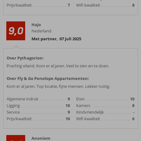
Prijs/kwaliteit
7
Wifi kwaliteit
8
Hajo
9,0
Nederland
Met partner
,
07 juli 2025
Over Pythagorion:
Prachtig eiland. Kom er al jaren. Veel te zien en te doen.
Over Fly & Go Penelope Appartementen:
Kom er al jaren. Top locatie, fijne mensen. Lekker rustig.
Algemene indruk
9
Eten
10
Ligging
10
Kamers
8
Service
9
Kindvriendelijk
-
Prijs/kwaliteit
10
Wifi kwaliteit
6
Anoniem