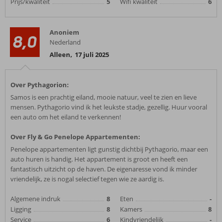
Prijs/kwaliteit
5
Wifi kwaliteit
6
Anoniem
8,0
Nederland
Alleen
,
17 juli 2025
Over Pythagorion:
Samos is een prachtig eiland, mooie natuur, veel te zien en lieve
mensen. Pythagorio vind ik het leukste stadje, gezellig. Huur vooral
een auto om het eiland te verkennen!
Over Fly & Go Penelope Appartementen:
Penelope appartementen ligt gunstig dichtbij Pythagorio, maar een
auto huren is handig. Het appartement is groot en heeft een
fantastisch uitzicht op de haven. De eigenaresse vond ik minder
vriendelijk, ze is nogal selectief tegen wie ze aardig is.
Algemene indruk
8
Eten
-
Ligging
8
Kamers
8
Service
6
Kindvriendelijk
-