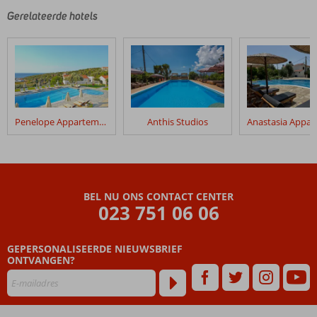
Gerelateerde hotels
Penelope Appartementen
Anthis Studios
BEL NU ONS CONTACT CENTER
023 751 06 06
GEPERSONALISEERDE NIEUWSBRIEF
ONTVANGEN?