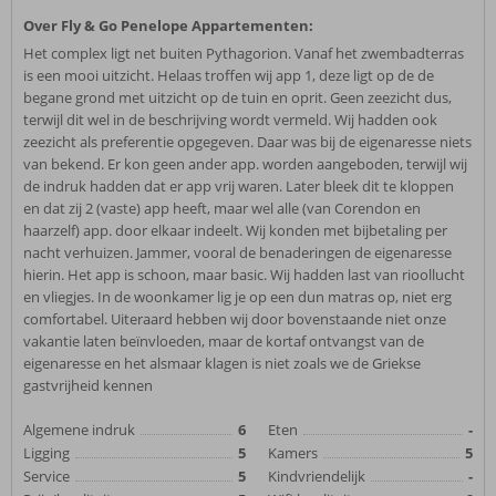
Over Fly & Go Penelope Appartementen:
Het complex ligt net buiten Pythagorion. Vanaf het zwembadterras
is een mooi uitzicht. Helaas troffen wij app 1, deze ligt op de de
begane grond met uitzicht op de tuin en oprit. Geen zeezicht dus,
terwijl dit wel in de beschrijving wordt vermeld. Wij hadden ook
zeezicht als preferentie opgegeven. Daar was bij de eigenaresse niets
van bekend. Er kon geen ander app. worden aangeboden, terwijl wij
de indruk hadden dat er app vrij waren. Later bleek dit te kloppen
en dat zij 2 (vaste) app heeft, maar wel alle (van Corendon en
haarzelf) app. door elkaar indeelt. Wij konden met bijbetaling per
nacht verhuizen. Jammer, vooral de benaderingen de eigenaresse
hierin. Het app is schoon, maar basic. Wij hadden last van rioollucht
en vliegjes. In de woonkamer lig je op een dun matras op, niet erg
comfortabel. Uiteraard hebben wij door bovenstaande niet onze
vakantie laten beïnvloeden, maar de kortaf ontvangst van de
eigenaresse en het alsmaar klagen is niet zoals we de Griekse
gastvrijheid kennen
Algemene indruk
6
Eten
-
Ligging
5
Kamers
5
Service
5
Kindvriendelijk
-