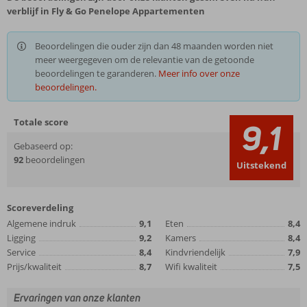
verblijf in Fly & Go Penelope Appartementen
Beoordelingen die ouder zijn dan 48 maanden worden niet
meer weergegeven om de relevantie van de getoonde
beoordelingen te garanderen.
Meer info over onze
beoordelingen.
Totale score
9,1
Gebaseerd op:
92
beoordelingen
Uitstekend
Scoreverdeling
Algemene indruk
9,1
Eten
8,4
Ligging
9,2
Kamers
8,4
Service
8,4
Kindvriendelijk
7,9
Prijs/kwaliteit
8,7
Wifi kwaliteit
7,5
Ervaringen van onze klanten