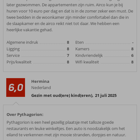
later gezwommen. De appartementen zijn ruim. Airco kun je bij
huren voor 10 euro per dag en dat is in de zomer zeker een must. De
twee bedden in de woonkamer zijn minder comfortabel dan die in
de slaapkamer en de airco reikt niet tot daar. We hebben een
heerlijke vakantie gehad.
Algemene indruk
8
Eten
-
Ligging
8
Kamers
8
Service
7
Kindvriendelijk
6
Prijs/kwaliteit
8
Wifi kwaliteit
8
Hermina
6,0
Nederland
Gezin met oud(ere) kind(eren)
,
21 juli 2025
Over Pythagorion:
Pythagorion is een heel gezellig plaatsje met talloze goede
restaurants en leuke winkeltjes. Een auto is noodzakelijk om het
eiland te verkennen met zijn mooie stranden, dorpjes en natuur.