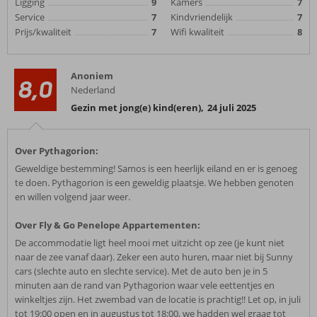
Ligging
9
Kamers
7
Service
7
Kindvriendelijk
7
Prijs/kwaliteit
7
Wifi kwaliteit
8
Anoniem
8,0
Nederland
Gezin met jong(e) kind(eren)
,
24 juli 2025
Over Pythagorion:
Geweldige bestemming! Samos is een heerlijk eiland en er is genoeg
te doen. Pythagorion is een geweldig plaatsje. We hebben genoten
en willen volgend jaar weer.
Over Fly & Go Penelope Appartementen:
De accommodatie ligt heel mooi met uitzicht op zee (je kunt niet
naar de zee vanaf daar). Zeker een auto huren, maar niet bij Sunny
cars (slechte auto en slechte service). Met de auto ben je in 5
minuten aan de rand van Pythagorion waar vele eettentjes en
winkeltjes zijn. Het zwembad van de locatie is prachtig!! Let op, in juli
tot 19:00 open en in augustus tot 18:00, we hadden wel graag tot