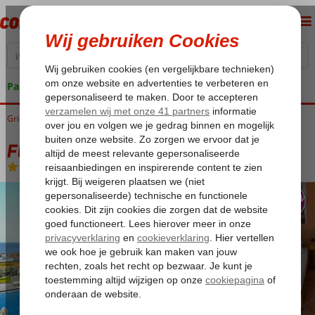
Pakketgarantie
Griekenland
Home
Samos
Pythagorion
Fly & Go Penelope Appartementen
Fly & Go Penelope Appartementen
Logies
-
Appartement