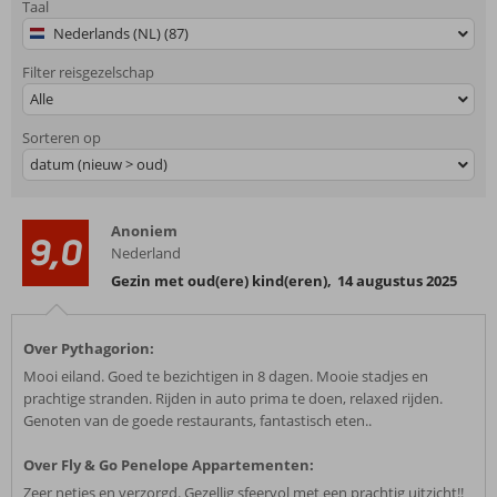
Taal
Nederlands (NL) (87)
Filter reisgezelschap
Alle
Sorteren op
datum (nieuw > oud)
Anoniem
9,0
Nederland
Gezin met oud(ere) kind(eren)
,
14 augustus 2025
Over Pythagorion:
Mooi eiland. Goed te bezichtigen in 8 dagen. Mooie stadjes en
prachtige stranden. Rijden in auto prima te doen, relaxed rijden.
Genoten van de goede restaurants, fantastisch eten..
Over Fly & Go Penelope Appartementen:
Zeer netjes en verzorgd. Gezellig sfeervol met een prachtig uitzicht!!