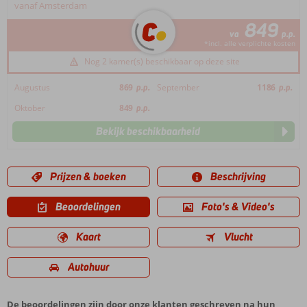
vanaf Amsterdam
849
va
p.p.
*incl. alle verplichte kosten
Nog 2 kamer(s) beschikbaar op deze site
Augustus
869
p.p.
September
1186
p.p.
Oktober
849
p.p.
Bekijk beschikbaarheid
Prijzen & boeken
Beschrijving
Beoordelingen
Foto's & Video's
Kaart
Vlucht
Autohuur
De beoordelingen zijn door onze klanten geschreven na hun