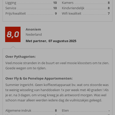
Ligging
10
Kamers
8
Service
10
Kindvriendelijk
8
Prijs/kwaliteit
9
Wifi kwaliteit
7
Anoniem
8,0
Nederland
Met partner
,
07 augustus 2025
Over Pythagorion:
Veel.mooie stranden in de buurt en veel mooie kloosters om te zien.
Goede wegen om te rijden.
Over Fly & Go Penelope Appartementen:
Summier ingericht. Geen koffiezetapparaat bv, wat ons stoorde was
te weinig wisseling van handdoeken 1x per week met 40 graden ! Als
je er, na 3 dagen, om vroeg kreeg je als antwoord morgen. Was wel
schoon maar alleen werden iedere dag de vuilniszakjes geleegd.
Algemene indruk
8
Eten
-