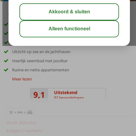
03:15
aug 32°
C
delen
bewaar
Inclusief huurauto
Op ca. 1,5km van Pythagorion en strand
Ruime en nette appartementen
Uitzicht op zee en de jachthaven
Heerlijk zwembad met poolbar
Ruime en nette appartementen
Meer lezen
9,1
Uitstekend
92 beoordelingen
+
+
05 okt 2026 (ma)
8 dagen (7 nachten)