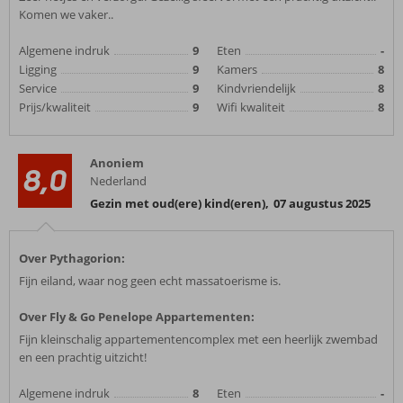
Komen we vaker..
Algemene indruk
9
Eten
-
Ligging
9
Kamers
8
Service
9
Kindvriendelijk
8
Prijs/kwaliteit
9
Wifi kwaliteit
8
Anoniem
8,0
Nederland
Gezin met oud(ere) kind(eren)
,
07 augustus 2025
Over Pythagorion:
Fijn eiland, waar nog geen echt massatoerisme is.
Over Fly & Go Penelope Appartementen:
Fijn kleinschalig appartementencomplex met een heerlijk zwembad
en een prachtig uitzicht!
Algemene indruk
8
Eten
-