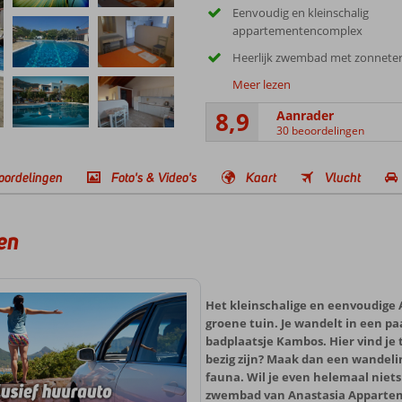
Eenvoudig en kleinschalig
appartementencomplex
Heerlijk zwembad met zonneter
Meer lezen
8,9
Aanrader
30 beoordelingen
oordelingen
Foto's & Video's
Kaart
Vlucht
en
Het kleinschalige en eenvoudige 
groene tuin. Je wandelt in een pa
badplaatsje Kambos. Hier vind je t
bezig zijn? Maak dan een wandeli
fauna. Wil je even helemaal niets
zwembad van Anastasia Appartem