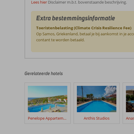
Lees hier
Disclaimer m.b.t. bovenstaande beschrijving.
Extra bestemmingsinformatie
Toeristenbelasting (Climate Crisis Resilience Fee)
Op Samos, Griekenland, betaal je bij aankomst in je ac
contant te worden betaald.
De
beoordelingen
zijn
door
Gerelateerde hotels
onze
klanten
geschreven
na
hun
verblijf
in
Penelope Appartementen
Anthis Studios
Fly
&
Go