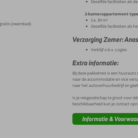
Dezelfde faciliteiten als d
2-kamerappartement type 
Ca. 30 m²
gratis (zwembad)
Dezelfde faciliteiten als
Verzorging Zomer: Ana
Verblijf o.b.v. Logies
Extra informatie:
Bij deze pakketreis is een huurauto
naar de accommodatie en vice versa.
naar het autoverhuurbedrijf en gee
Is je reisgezelschap te groot voor é
beschikbaarheid kun je contact op
Informatie & Voorwaa