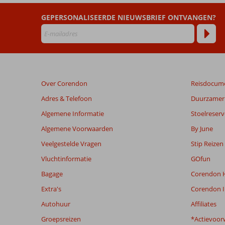
Anastasia
GEPERSONALISEERDE NIEUWSBRIEF ONTVANGEN?
Appartementen
Beoordelingen
die
ouder
zijn
Over Corendon
Reisdocum
dan
48
Adres & Telefoon
Duurzamer 
maanden
Algemene Informatie
Stoelreserv
worden
niet
Algemene Voorwaarden
By June
meer
Veelgestelde Vragen
Stip Reizen
weergegeven
om
Vluchtinformatie
GOfun
de
Bagage
Corendon H
relevantie
van
Extra's
Corendon I
de
Autohuur
Affiliates
getoonde
beoordelingen
Groepsreizen
*Actievoor
te