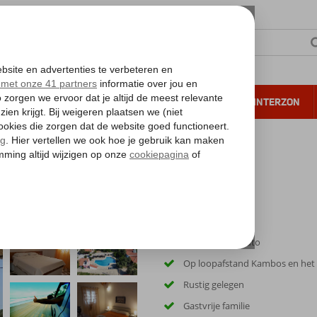
NTIE
VERRE REIZEN
ALL INCLUSIVE
WINTERZON
 annuleren*
enten
n
Inclusief huurauto
Op loopafstand Kambos en het 
Rustig gelegen
Gastvrije familie