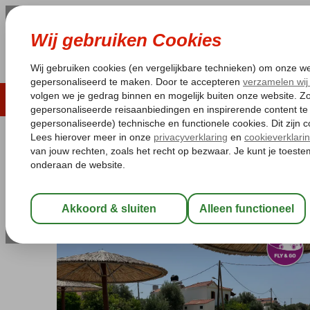
LAST MINUTE
ZOMER 2026
ZONVAKA
Pakketgarantie
Laagsteprijsgarantie*
Gratis
Griekenland
Home
Samos
Kambos
Fly & Go Anastasia Appartem
Fly & Go Anastasia Appartemente
Logies
-
Appartement