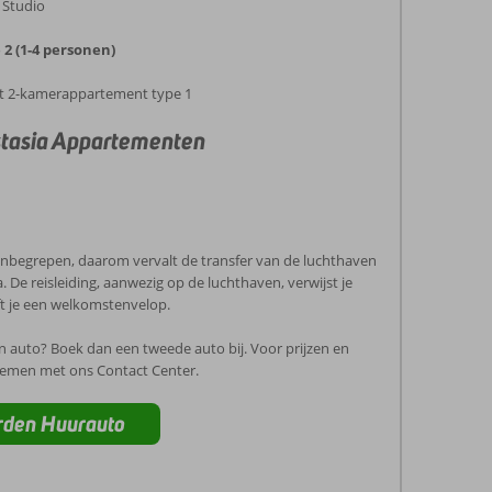
e Studio
2 (1-4 personen)
 het 2-kamerappartement type 1
stasia Appartementen
 inbegrepen, daarom vervalt de transfer van de luchthaven
 De reisleiding, aanwezig op de luchthaven, verwijst je
ft je een welkomstenvelop.
én auto? Boek dan een tweede auto bij. Voor prijzen en
nemen met ons Contact Center.
rden Huurauto