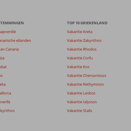
ESTEMMINGEN
TOP 10 GRIEKENLAND
aapverdië
Vakantie Kreta
narische eilanden
Vakantie Zakynthos
ran Canaria
Vakantie Rhodos
8,5
iza
Vakantie Corfu
8,4
ubai
Vakantie Kos
lijk
8,3
it
7,7
os
Vakantie Chersonissos
eta
Vakantie Rethymnon
allorca
Vakantie Lesbos
Filter reisgezelschap
Sorteren op
Alle
datum (nieuw > oud)
nerife
Vakantie Ialyssos
akynthos
Vakantie Stalis