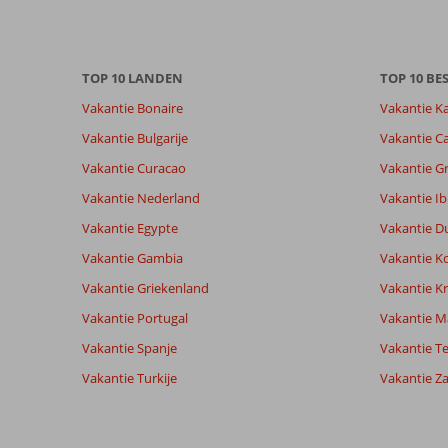
garanderen.
Meer
info
TOP 10 LANDEN
TOP 10 B
over
onze
Vakantie Bonaire
Vakantie K
beoordelingen.
Vakantie Bulgarije
Vakantie Ca
Vakantie Curacao
Vakantie G
Totale score
Scoreverdeling
8,9
Algemene indruk
8,9
Eten
Vakantie Nederland
Vakantie Ib
Gebaseerd op:
Ligging
8,9
Kamers
30
Vakantie Egypte
Vakantie D
Aanrader
Service
9,3
Kindvriende
beoordelingen
Prijs/kwaliteit
8,5
Wifi kwalite
Vakantie Gambia
Vakantie K
Vakantie Griekenland
Vakantie Kr
Vakantie Portugal
Vakantie M
Ervaringen
Taal
van onze
Nederlands (NL) (30)
Vakantie Spanje
Vakantie Te
klanten
Vakantie Turkije
Vakantie Z
8,0
Over
Algemene indruk
8