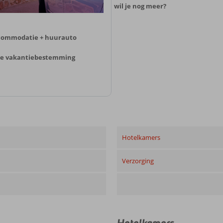
wil je nog meer?
ccommodatie + huurauto
o je vakantiebestemming
Hotelkamers
Verzorging
Hotelkamers