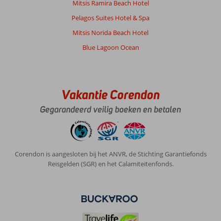
Mitsis Ramira Beach Hotel
eten!
Pelagos Suites Hotel & Spa
Over
Mitsis Norida Beach Hotel
Fly
Blue Lagoon Ocean
&
Go
Penelope
Appartementen:
De
Vakantie Corendon
accommodatie
Gegarandeerd veilig boeken en betalen
is
erg
mooi!
Heel
schoon,
Corendon is aangesloten bij het ANVR, de Stichting Garantiefonds
heel
Reisgelden (SGR) en het Calamiteitenfonds.
aardige
familie,
mooi
zwembad,
topuitzicht.
Er