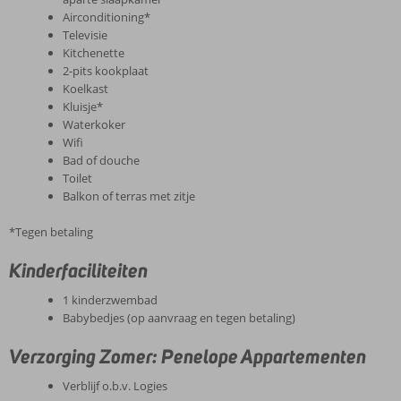
Airconditioning*
Televisie
Kitchenette
2-pits kookplaat
Koelkast
Kluisje*
Waterkoker
Wifi
Bad of douche
Toilet
Balkon of terras met zitje
*Tegen betaling
Kinderfaciliteiten
1 kinderzwembad
Babybedjes (op aanvraag en tegen betaling)
Verzorging Zomer: Penelope Appartementen
Verblijf o.b.v. Logies