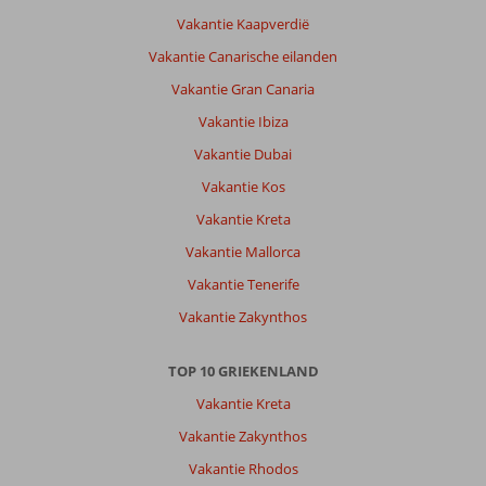
Appartementen:
Vakantie Kaapverdië
Voor
Vakantie Canarische eilanden
de
derde
Vakantie Gran Canaria
keer
Vakantie Ibiza
daar
verbleven
Vakantie Dubai
dus
Vakantie Kos
dat
zegt
Vakantie Kreta
al
Vakantie Mallorca
genoeg.
Vakantie Tenerife
Algemene indruk
9
Eten
-
Vakantie Zakynthos
Ligging
10
Kamers
8
Service
9
Kindvriendelijk
8
Prijs/kwaliteit
9
TOP 10 GRIEKENLAND
Wifi kwaliteit
8
Vakantie Kreta
Vakantie Zakynthos
Karsten
10
Nederland
Vakantie Rhodos