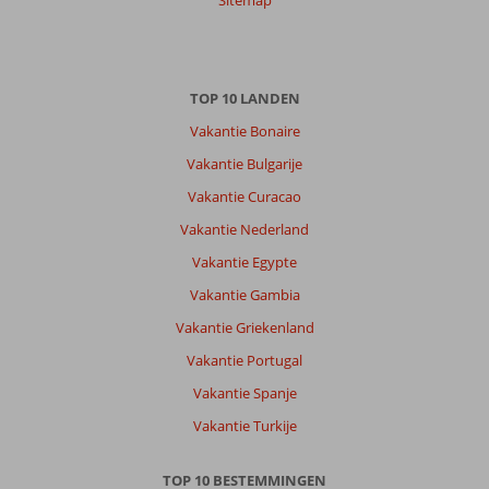
9,0
Sitemap
Nederland
Gezin met oud(ere) kind(eren)
,
20 juli 2026
TOP 10 LANDEN
Over
Vakantie Bonaire
Pythagorion:
Vakantie Bulgarije
Pythagorion
Vakantie Curacao
heel
gezellig
Vakantie Nederland
plaatsje
Vakantie Egypte
met
veel
Vakantie Gambia
eetgelegenheden
Vakantie Griekenland
en
toeristenwinkels.
Vakantie Portugal
Vakantie Spanje
Over
Fly
Vakantie Turkije
&
Go
TOP 10 BESTEMMINGEN
Penelope