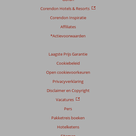
Algemene indruk
9,1
Eten
8,4
Corendon Hotels & Resorts
Ligging
9,2
Kamers
8,4
Service
8,4
Kindvriendelijk
7,9
Corendon Inspiratie
Prijs/kwaliteit
8,7
Wifi kwaliteit
7,5
Affiliates
*Actievoorwaarden
Ervaringen
van
onze
klanten
Laagste Prijs Garantie
Taal
Cookiebeleid
Nederlands (NL) (87)
Open cookievoorkeuren
Filter
Privacyverklaring
reisgezelschap
Disclaimer en Copyright
Alle
Vacatures
Sorteren
op
Pers
datum (nieuw > oud)
Pakketreis boeken
Hotelketens
Anoniem