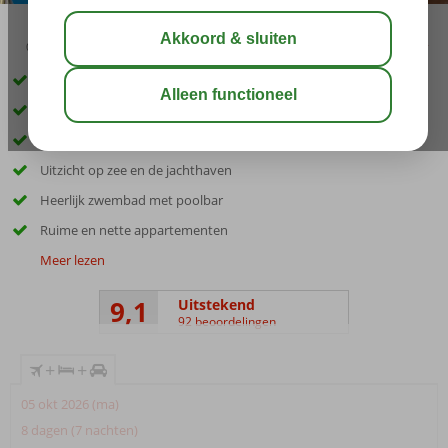
03:15
aug 32°
C
delen
bewaar
Inclusief huurauto
Op ca. 1,5km van Pythagorion en strand
Ruime en nette appartementen
Uitzicht op zee en de jachthaven
Heerlijk zwembad met poolbar
Ruime en nette appartementen
Meer lezen
9,1
Uitstekend
92 beoordelingen
+
+
05 okt 2026 (ma)
8 dagen (7 nachten)