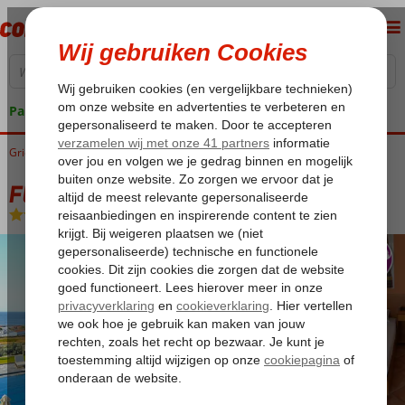
Pakketgarantie
Griekenland
Home
Samos
Pythagorion
Fly & Go Penelope Appartementen
Fly & Go Penelope Appartementen
Logies
-
Appartement