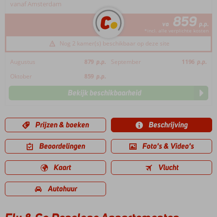
vanaf Amsterdam
859
va
p.p.
*incl. alle verplichte kosten
Nog 2 kamer(s) beschikbaar op deze site
Augustus
879
p.p.
September
1196
p.p.
Oktober
859
p.p.
Bekijk beschikbaarheid
Prijzen & boeken
Beschrijving
Beoordelingen
Foto's & Video's
Kaart
Vlucht
Autohuur