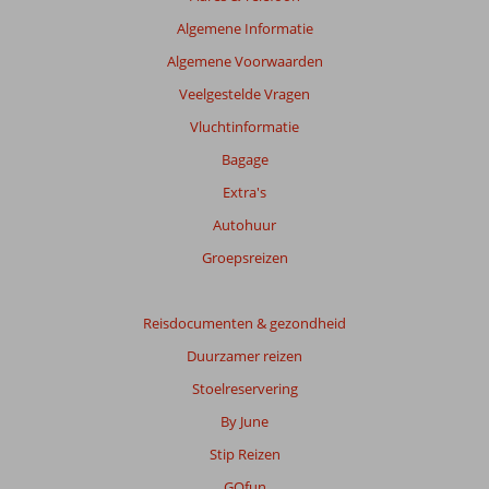
van
de
Algemene Informatie
getoonde
Algemene Voorwaarden
beoordelingen
te
Veelgestelde Vragen
garanderen.
Vluchtinformatie
Meer
info
Bagage
over
Extra's
onze
beoordelingen.
Autohuur
Groepsreizen
Totale
score
Reisdocumenten & gezondheid
Gebaseerd
Duurzamer reizen
op:
92
Stoelreservering
beoordelingen
By June
Stip Reizen
Scoreverdeling
GOfun