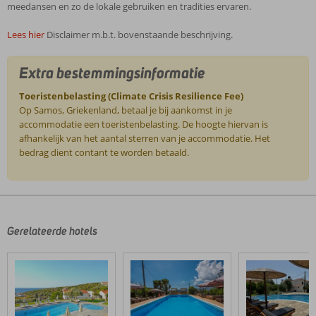
meedansen en zo de lokale gebruiken en tradities ervaren.
Lees hier
Disclaimer m.b.t. bovenstaande beschrijving.
Extra bestemmingsinformatie
Toeristenbelasting (Climate Crisis Resilience Fee)
Op Samos, Griekenland, betaal je bij aankomst in je
accommodatie een toeristenbelasting. De hoogte hiervan is
afhankelijk van het aantal sterren van je accommodatie. Het
bedrag dient contant te worden betaald.
De
beoordelingen
zijn
door
Gerelateerde hotels
onze
klanten
geschreven
na
hun
verblijf