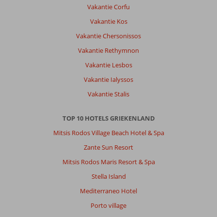
Gezin met jong(e) kind(eren)
Vakantie Corfu
,
10 juli 2026
Vakantie Kos
Vakantie Chersonissos
Over
Pythagorion:
Vakantie Rethymnon
Samos
Vakantie Lesbos
is
Vakantie Ialyssos
een
erg
Vakantie Stalis
mooi
groen
TOP 10 HOTELS GRIEKENLAND
eiland
met
Mitsis Rodos Village Beach Hotel & Spa
erg
Zante Sun Resort
mooie
dorpjes,
Mitsis Rodos Maris Resort & Spa
mooie
Stella Island
(vooral
kiezel)stranden,
Mediterraneo Hotel
superlievemensen
Porto village
en
goed