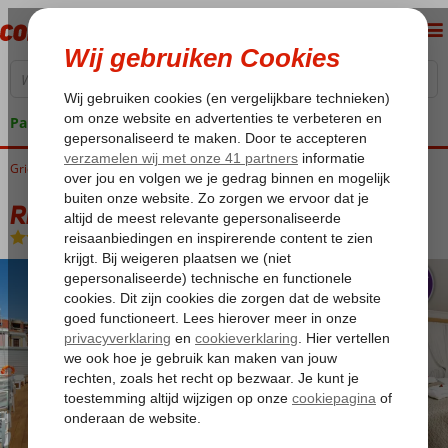
Pakketgarantie
Griekenland
Home
Rhodos
Rhodos-Stad
Rhodos Horizon City
Rhodos Horizon City
Logies en ontbijt
-
Hotel