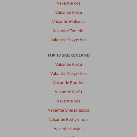
Vakantie Kos
goede
bedden
Vakantie Kreta
en
Vakantie Mallorca
douche.
Goed
Vakantie Tenerife
ontbijt.
Vakantie Zakynthos
Het
zwembad
stelt
TOP 10 GRIEKENLAND
niet
Vakantie Kreta
veel
voor
Vakantie Zakynthos
en
Vakantie Rhodos
er
werden
Vakantie Corfu
helaas
Vakantie Kos
al
vroeg
Vakantie Chersonissos
handdoeken
Vakantie Rethymnon
gelegd
op
Vakantie Lesbos
de