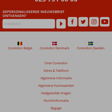
ouder
zijn
GEPERSONALISEERDE NIEUWSBRIEF
dan
ONTVANGEN?
48
maanden
worden
niet
meer
weergegeven
om
Corendon België
Corendon Denmark
Corendon Zweden
de
relevantie
van
Over Corendon
de
Adres & Telefoon
getoonde
beoordelingen
Algemene Informatie
te
Algemene Voorwaarden
garanderen.
Meer
Veelgestelde Vragen
info
Vluchtinformatie
over
onze
Bagage
beoordelingen.