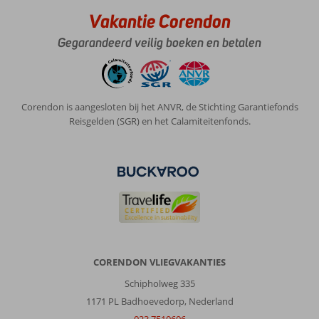
Prijs/kwaliteit
8
Wifi kwaliteit
9
Vakantie Corendon
Gegarandeerd veilig boeken en betalen
Anoniem
8,0
Nederland
Met vrienden
,
31 mei 2026
Corendon is aangesloten bij het ANVR, de Stichting Garantiefonds
Reisgelden (SGR) en het Calamiteitenfonds.
Over
Rhodos-
Stad:
Alles
op
loopafstand.
Goede
restaurants
in
CORENDON VLIEGVAKANTIES
de
buurt
Schipholweg 335
1171 PL Badhoevedorp, Nederland
Over