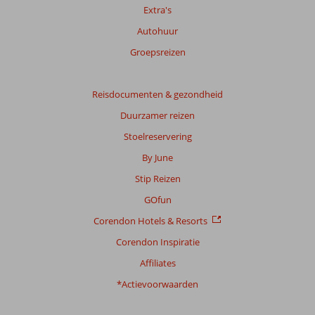
Extra's
Autohuur
Totale
score
Groepsreizen
Gebaseerd
op:
Reisdocumenten & gezondheid
40
Duurzamer reizen
beoordelingen
Stoelreservering
By June
Scoreverdeling
Stip Reizen
Algemene indruk
9,4
Eten
9,0
Ligging
9,3
Kamers
9,0
GOfun
Service
9,4
Kindvriendelijk
9,0
Corendon Hotels & Resorts
Prijs/kwaliteit
9,0
Wifi kwaliteit
8,6
Corendon Inspiratie
Ervaringen
Affiliates
van
onze
*Actievoorwaarden
klanten
Taal