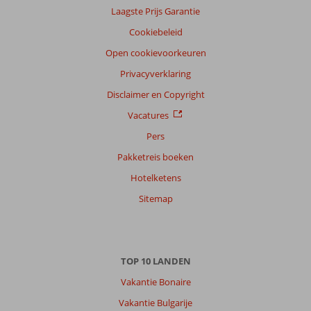
Laagste Prijs Garantie
Nederlands (NL) (30)
Cookiebeleid
Filter
reisgezelschap
Open cookievoorkeuren
Alle
Privacyverklaring
Sorteren
Disclaimer en Copyright
op
Vacatures
datum (nieuw > oud)
Pers
Pakketreis boeken
Anoniem
9,0
Hotelketens
Nederland
Met partner
Sitemap
,
27 juni 2026
TOP 10 LANDEN
Over
Rhodos-
Vakantie Bonaire
Stad:
Vakantie Bulgarije