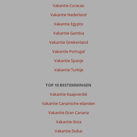
Rhodos
Vakantie Curacao
stad
is
Vakantie Nederland
erg
Vakantie Egypte
druk,
maar
Vakantie Gambia
daardoor
Vakantie Griekenland
ook
genoeg
Vakantie Portugal
te
Vakantie Spanje
zien
en
Vakantie Turkije
te
doen.
TOP 10 BESTEMMINGEN
Over
Vakantie Kaapverdië
Rhodos
Vakantie Canarische eilanden
Horizon
City:
Vakantie Gran Canaria
Prima
Vakantie Ibiza
hotel,,
goede
Vakantie Dubai
ligging,