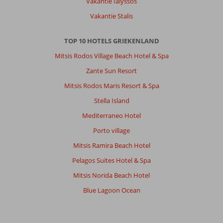
Vakantie Ialyssos
bedjes.
Naar
Vakantie Stalis
het
strand
TOP 10 HOTELS GRIEKENLAND
is
een
Mitsis Rodos Village Beach Hotel & Spa
betere
Zante Sun Resort
optie.
Is
Mitsis Rodos Maris Resort & Spa
heel
Stella Island
dichtbij.
Strandbedjes
Mediterraneo Hotel
vanaf
Porto village
1
juli
Mitsis Ramira Beach Hotel
minimaal
Pelagos Suites Hotel & Spa
40,-
euro.
Mitsis Norida Beach Hotel
Blue Lagoon Ocean
Algemene indruk
9
Eten
9
Ligging
9
Kamers
8
Service
9
Kindvriendelijk
-