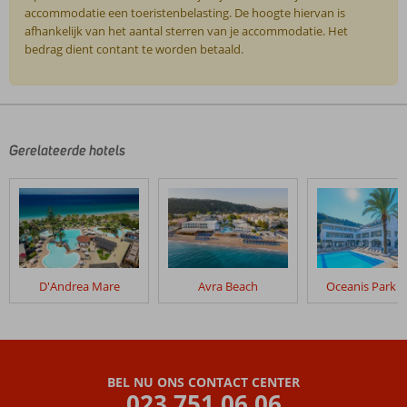
accommodatie een toeristenbelasting. De hoogte hiervan is
afhankelijk van het aantal sterren van je accommodatie. Het
bedrag dient contant te worden betaald.
De
beoordelingen
zijn
door
Gerelateerde hotels
onze
klanten
geschreven
na
hun
verblijf
in
D'Andrea Mare
Avra Beach
Oceanis Park H
Rhodos
Horizon
City
Beoordelingen
BEL NU ONS CONTACT CENTER
die
023 751 06 06