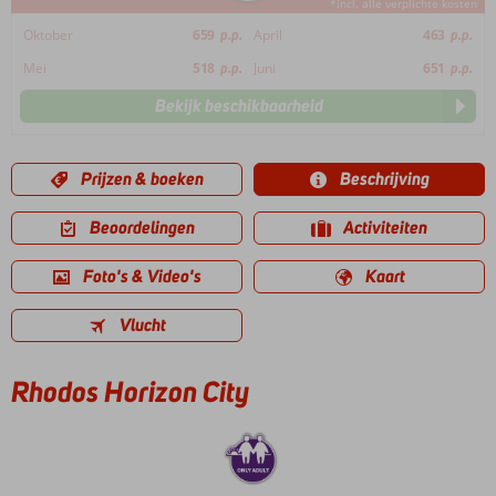
*incl. alle verplichte kosten
Oktober
659
p.p.
April
463
p.p.
Mei
518
p.p.
Juni
651
p.p.
Bekijk beschikbaarheid
Prijzen & boeken
Beschrijving
Beoordelingen
Activiteiten
Foto's & Video's
Kaart
Vlucht
Rhodos Horizon City