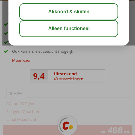
03:45
00:45
aug 32°
C
delen
bewaar
Only Adult: min. leeftijd 16 jaar
In het centrum van Rhodos-Stad
Het strand op loopafstand
Ook kamers met zeezicht mogelijk
Meer lezen
9,4
Uitstekend
40 beoordelingen
+
07 apr 2027 (wo)
8 dagen (7 nachten)
vanaf Maastricht
468
va
p.p.