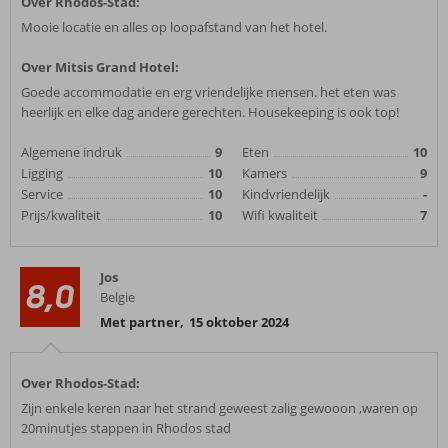
Over Rhodos-Stad:
Mooie locatie en alles op loopafstand van het hotel.
Over Mitsis Grand Hotel:
Goede accommodatie en erg vriendelijke mensen. het eten was
heerlijk en elke dag andere gerechten. Housekeeping is ook top!
Algemene indruk
9
Eten
10
Ligging
10
Kamers
9
Service
10
Kindvriendelijk
-
Prijs/kwaliteit
10
Wifi kwaliteit
7
Jos
8,0
Belgie
Met partner
,
15 oktober 2024
Over Rhodos-Stad:
Zijn enkele keren naar het strand geweest zalig gewooon ,waren op
20minutjes stappen in Rhodos stad