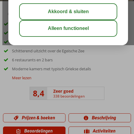
03:45
00:45
aug 32°
C
delen
bewaar
Accommodatie met een GSTC erkend duurzaamheidscertificaat
Rhodos-Stad op ca. 500 meter
Bars, restaurants en winkels op loopafstand
Schitterend uitzicht over de Egeïsche Zee
6 restaurants en 2 bars
Moderne kamers met typisch Griekse details
Meer lezen
8,4
Zeer goed
338 beoordelingen
Prijzen & boeken
Beschrijving
Beoordelingen
Activiteiten