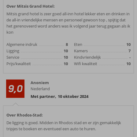
Over Mitsis Grand Hotel:
Mitsis grand hotel is zeer goed all-inn hotel lekker eten en drinken in
de all-in vriendelijke mensen en personeel gewoon top , spijtig dat
het gerenoveerd word anders was ik volgend jaar terug gegaan als ik
kon
Algemene indruk
8
Eten
10
Ligging
10
Kamers
7
Service
10
Kindvriendelijk
-
Prijs/kwaliteit
10
Wifi kwaliteit
10
Anoniem
9,0
Nederland
Met partner
,
10 oktober 2024
Over Rhodos-Stad:
De ligging is goed. Midden in Rhodos stad en er zijn gemakkelijk
tripjes te boeken en eventueel een auto te huren.