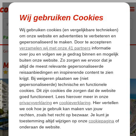
Pakketgarantie
Griekenland
Home
Rhodos
Rhodos-Stad
Mitsis Grand Hotel
Mitsis Grand Hotel
Ultra All Inclusive
-
Hotel