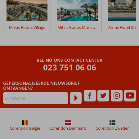
Mitsis Rodos Village
Mitsis Rodos Maris Resort & Spa
BEL NU ONS CONTACT CENTER
023 751 06 06
GEPERSONALISEERDE NIEUWSBRIEF
ONTVANGEN?
Corendon België
Corendon Denmark
Corendon Zweden