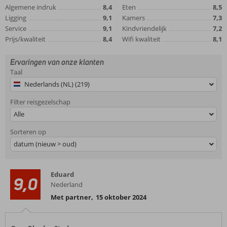
Algemene indruk
8,4
Eten
8,5
Ligging
9,1
Kamers
7,3
Service
9,1
Kindvriendelijk
7,2
Prijs/kwaliteit
8,4
Wifi kwaliteit
8,1
Ervaringen van onze klanten
Taal
Nederlands (NL) (219)
Filter reisgezelschap
Alle
Sorteren op
datum (nieuw > oud)
Eduard
9,0
Nederland
Met partner
,
15 oktober 2024