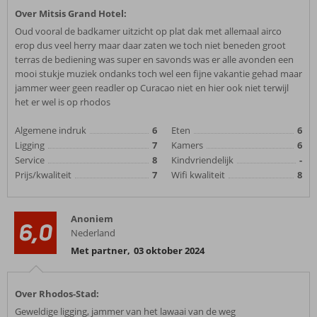
Over Mitsis Grand Hotel:
Oud vooral de badkamer uitzicht op plat dak met allemaal airco
erop dus veel herry maar daar zaten we toch niet beneden groot
terras de bediening was super en savonds was er alle avonden een
mooi stukje muziek ondanks toch wel een fijne vakantie gehad maar
jammer weer geen readler op Curacao niet en hier ook niet terwijl
het er wel is op rhodos
Algemene indruk
6
Eten
6
Ligging
7
Kamers
6
Service
8
Kindvriendelijk
-
Prijs/kwaliteit
7
Wifi kwaliteit
8
Anoniem
6,0
Nederland
Met partner
,
03 oktober 2024
Over Rhodos-Stad:
Geweldige ligging, jammer van het lawaai van de weg