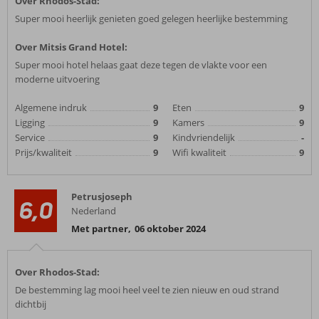
Over Rhodos-Stad:
Super mooi heerlijk genieten goed gelegen heerlijke bestemming
Over Mitsis Grand Hotel:
Super mooi hotel helaas gaat deze tegen de vlakte voor een
moderne uitvoering
Algemene indruk
9
Eten
9
Ligging
9
Kamers
9
Service
9
Kindvriendelijk
-
Prijs/kwaliteit
9
Wifi kwaliteit
9
Petrusjoseph
6,0
Nederland
Met partner
,
06 oktober 2024
Over Rhodos-Stad:
De bestemming lag mooi heel veel te zien nieuw en oud strand
dichtbij