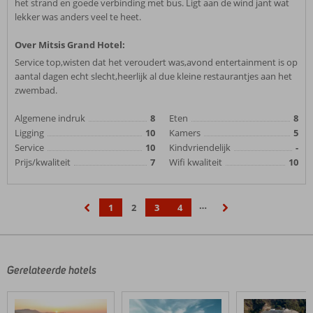
het strand en goede verbinding met bus. Ligt aan de wind jant wat
lekker was anders veel te heet.
Over Mitsis Grand Hotel:
Service top,wisten dat het veroudert was,avond entertainment is op
aantal dagen echt slecht,heerlijk al due kleine restaurantjes aan het
zwembad.
Algemene indruk
8
Eten
8
Ligging
10
Kamers
5
Service
10
Kindvriendelijk
-
Prijs/kwaliteit
7
Wifi kwaliteit
10
…
1
2
3
4
‹
›
Gerelateerde hotels