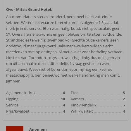
Over Mitsis Grand Hotel:
Accommodatie is sterk verouderd, personeel is het zat, einde
seizoen. Weten niet waar ze terecht komen volgende 1,5 jaar, dat
merk je in de service. Eten was matig, koud, niet spectaculair, geen
5*. Overal herrie 's-avonds en geen plekjes om te zitten voldoende.
Strandbedjes te weinig, zwembad vol. Slechte oude kamers, geen
onderhoud meer uitgevoerd. Baliemedewerkers wilden slecht
meedenken met oplossingen. Al met al niet voor herhaling vatbaar.
Hostess van Corendon 1x gezien, was chagrijnig, dus ook geen zin
om dit allemaal te delen. Uiteindelijk 1 vraag gesteld en werd
afgesnauwd. Weet niet of Corendon voor mij nog een keer de
maatschappij is, ben benieuwd met welke handreiking men komt.
Jammer.
Algemene indruk
6
Eten
5
Ligging
10
Kamers
2
Service
4
Kindvriendelijk
-
Prijs/kwaliteit
4
Wifi kwaliteit
4
Anoniem