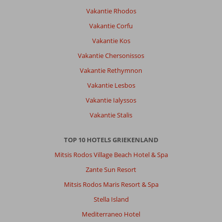
groot
Vakantie Rhodos
zwembad,
met
Vakantie Corfu
een
Vakantie Kos
top
service
Vakantie Chersonissos
en
Vakantie Rethymnon
de
all
Vakantie Lesbos
inclusive
Vakantie Ialyssos
echt
super
Vakantie Stalis
goed.
Alles
TOP 10 HOTELS GRIEKENLAND
is
gewoon
Mitsis Rodos Village Beach Hotel & Spa
inclusief,
Zante Sun Resort
je
kunt
Mitsis Rodos Maris Resort & Spa
het
Stella Island
zo
gek
Mediterraneo Hotel