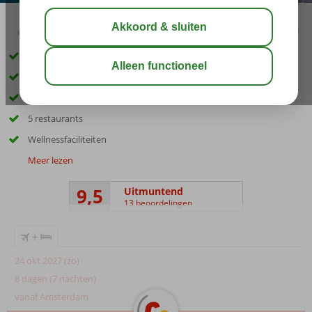
03:45
aug 32°
C
delen
bewaar
Only Adult: min. leeftijd 16 jaar
Ultra All Inclusive!
Wijn- en champagnebar
5 restaurants
Wellnessfaciliteiten
Meer lezen
9,5
Uitmuntend
13 beoordelingen
+
24 okt 2027 (zo)
8 dagen (7 nachten)
vanaf Amsterdam