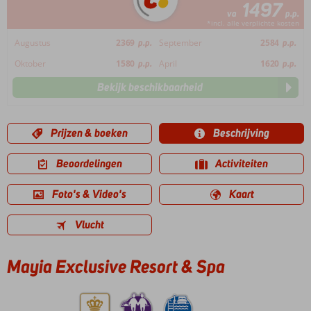
1497
va
p.p.
*incl. alle verplichte kosten
Augustus
2369
p.p.
September
2584
p.p.
Oktober
1580
p.p.
April
1620
p.p.
Bekijk beschikbaarheid
Prijzen & boeken
Beschrijving
Beoordelingen
Activiteiten
Foto's & Video's
Kaart
Vlucht
Mayia Exclusive Resort & Spa