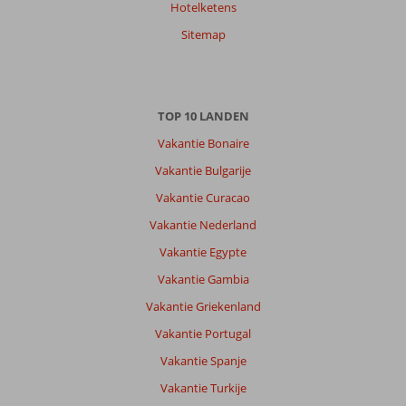
Hotelketens
Guus
9,0
Sitemap
Nederland
Met partner
,
14 juni 2026
TOP 10 LANDEN
Vakantie Bonaire
Over
Vakantie Bulgarije
Kiotari:
Vakantie Curacao
Strand
viel
Vakantie Nederland
een
Vakantie Egypte
beetje
tegen,
Vakantie Gambia
in
Vakantie Griekenland
het
water
Vakantie Portugal
gaan
Vakantie Spanje
was
uitdaging
Vakantie Turkije
door