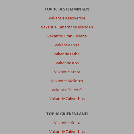
gladde,
TOP 10 BESTEMMINGEN
grote
en
Vakantie Kaapverdië
veel
Vakantie Canarische eilanden
stenen/rotsen
;-),
Vakantie Gran Canaria
verder
Vakantie Ibiza
prima
Vakantie Dubai
Over
Vakantie Kos
Mayia
Exclusive
Vakantie Kreta
Resort
Vakantie Mallorca
&
Spa:
Vakantie Tenerife
Mayia
Vakantie Zakynthos
is
een
heel
TOP 10 GRIEKENLAND
mooi
Vakantie Kreta
hotel,
heerlijk
Vakantie Zakynthos