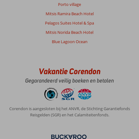
niet
Porto village
verzinnen.
Mitsis Ramira Beach Hotel
Algemene indruk
9
Eten
10
Pelagos Suites Hotel & Spa
Ligging
8
Kamers
9
Service
9
Kindvriendelijk
-
Mitsis Norida Beach Hotel
Prijs/kwaliteit
10
Wifi kwaliteit
9
Blue Lagoon Ocean
Elisabeth
10
Nederland
Vakantie Corendon
Met partner
,
Gegarandeerd veilig boeken en betalen
06 mei 2025
Over
Corendon is aangesloten bij het ANVR, de Stichting Garantiefonds
Kiotari:
Reisgelden (SGR) en het Calamiteitenfonds.
Door
omstandigheden
niet
buiten