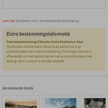
Lees hier
Disclaimer m.b.t. bovenstaande beschrijving.
Extra bestemmingsinformatie
Toeristenbelasting (Climate Crisis Resilience Fee)
Op Rhodos, Griekenland, betaal je bij aankomst in je
accommodatie een toeristenbelasting. De hoogte hiervan is
afhankelijk van het aantal sterren van je accommodatie. Het
bedrag dient contant te worden betaald.
De
beoordelingen
zijn
door
Gerelateerde hotels
onze
klanten
geschreven
na