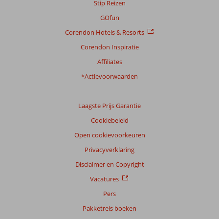
Stip Reizen
Scoreverdeling
GOfun
Algemene indruk
9,5
Eten
8,9
Corendon Hotels & Resorts
Ligging
9,1
Kamers
9,4
Service
9,5
Kindvriendelijk
1,0
Corendon Inspiratie
Prijs/kwaliteit
8,8
Wifi kwaliteit
9,2
Affiliates
*Actievoorwaarden
Ervaringen
van
onze
klanten
Laagste Prijs Garantie
Taal
Cookiebeleid
Nederlands (NL) (7)
Open cookievoorkeuren
Filter
Privacyverklaring
reisgezelschap
Disclaimer en Copyright
Alle
Vacatures
Sorteren
op
Pers
datum (nieuw > oud)
Pakketreis boeken