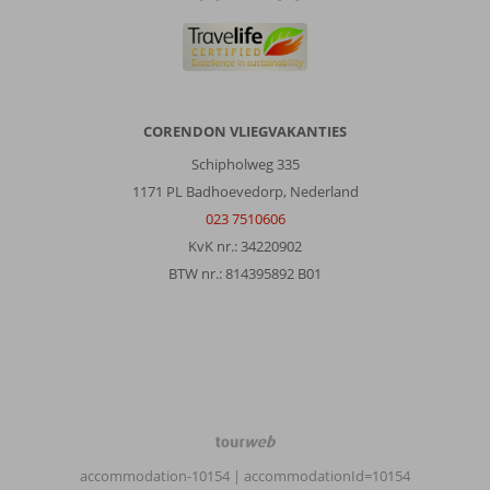
het
resort
gewees5
Over
Mayia
CORENDON VLIEGVAKANTIES
Exclusive
Resort
Schipholweg 335
&
1171 PL Badhoevedorp, Nederland
Spa:
023 7510606
Geweldig
KvK nr.: 34220902
hotel
BTW nr.: 814395892 B01
met
grote
service.
Eten
was
goed.
Soms
wat
TourWeb
koud.
©
Dit
accommodation-10154
| accommodationId=10154
NetMatch