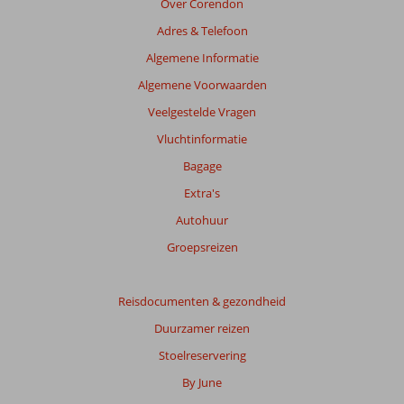
Over Corendon
relevantie
Adres & Telefoon
van
de
Algemene Informatie
getoonde
Algemene Voorwaarden
beoordelingen
te
Veelgestelde Vragen
garanderen.
Vluchtinformatie
Meer
info
Bagage
over
Extra's
onze
beoordelingen.
Autohuur
Groepsreizen
Totale
score
Reisdocumenten & gezondheid
Gebaseerd
Duurzamer reizen
op:
13
Stoelreservering
beoordelingen
By June