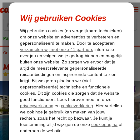
Pakketgarantie
Griekenland
Home
Rhodos
Kiotari
Mayia Exclusive Resort & Spa
Mayia Exclusive Resort & Spa
Ultra All Inclusive
-
Hotel