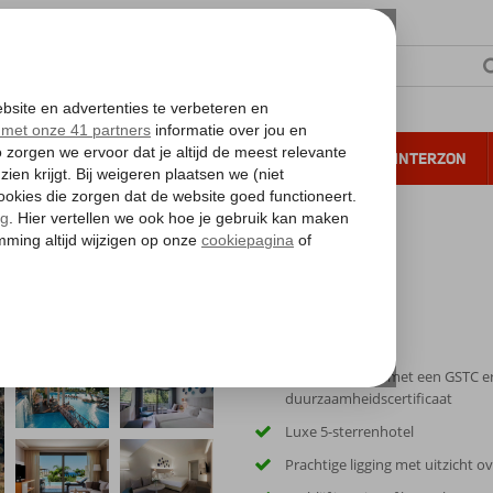
NTIE
VERRE REIZEN
ALL INCLUSIVE
WINTERZON
 annuleren*
 Hotel & Spa)
y Hotel & Spa)
Accommodatie met een GSTC e
duurzaamheidscertificaat
Luxe 5-sterrenhotel
Prachtige ligging met uitzicht o