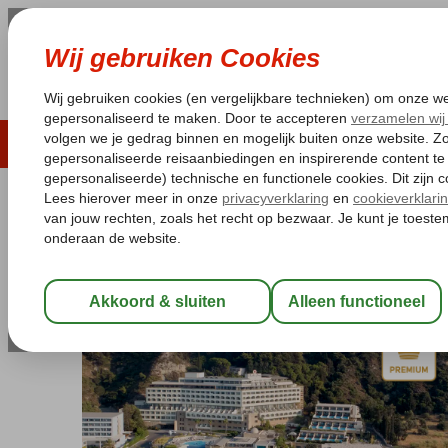
LAST MINUTE
ZOMER 2026
ZONVAKA
Pakketgarantie
Laagsteprijsgarantie*
Gratis
Griekenland
Home
Rhodos
Ixia
Amus Hotel & Spa (Ex. Rhodes Bay
Amus Hotel & Spa (Ex. Rhodes Ba
Logies en ontbijt
-
Hotel