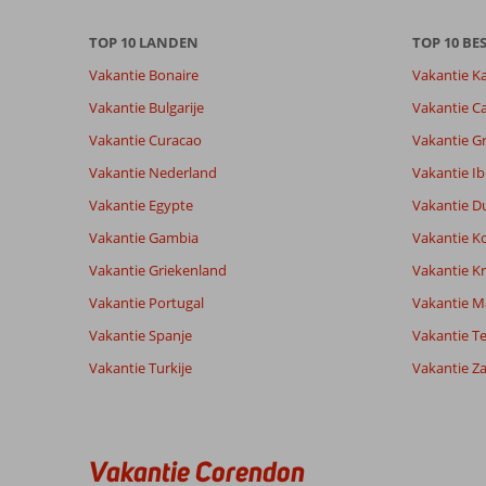
de
getoonde
TOP 10 LANDEN
TOP 10 B
beoordelingen
te
Vakantie Bonaire
Vakantie K
garanderen.
Vakantie Bulgarije
Vakantie Ca
Meer
info
Vakantie Curacao
Vakantie G
over
Vakantie Nederland
Vakantie Ib
onze
beoordelingen.
Vakantie Egypte
Vakantie D
Vakantie Gambia
Vakantie K
Totale score
Scoreverdeling
8,5
Vakantie Griekenland
Vakantie Kr
Algemene indruk
8,5
Eten
Gebaseerd op:
Ligging
8,3
Kamers
Vakantie Portugal
Vakantie M
135
Aanrader
Service
8,7
Kindvriende
beoordelingen
Vakantie Spanje
Vakantie Te
Prijs/kwaliteit
7,8
Wifi kwalite
Vakantie Turkije
Vakantie Z
Ervaringen
Taal
van onze
Nederlands (NL) (98)
klanten
Vakantie Corendon