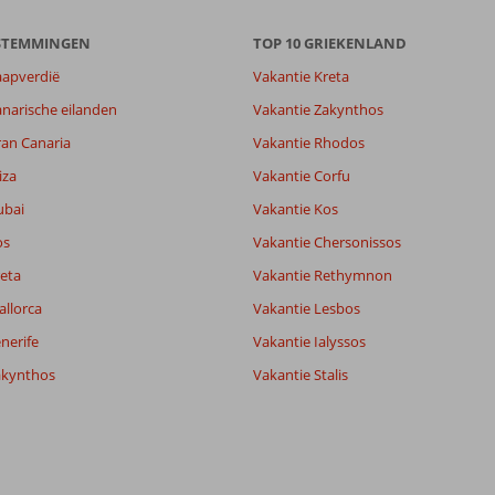
ESTEMMINGEN
TOP 10 GRIEKENLAND
aapverdië
Vakantie Kreta
narische eilanden
Vakantie Zakynthos
ran Canaria
Vakantie Rhodos
iza
Vakantie Corfu
ubai
Vakantie Kos
os
Vakantie Chersonissos
eta
Vakantie Rethymnon
8,2
8,1
allorca
Vakantie Lesbos
lijk
7,6
nerife
Vakantie Ialyssos
it
7,7
akynthos
Vakantie Stalis
Filter reisgezelschap
Sorteren op
Alle
datum (nieuw > oud)