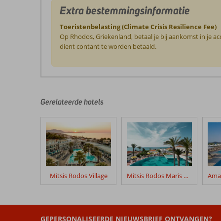
Extra bestemmingsinformatie
Toeristenbelasting (Climate Crisis Resilience Fee)
Op Rhodos, Griekenland, betaal je bij aankomst in je a
dient contant te worden betaald.
De
beoordelingen
zijn
door
Gerelateerde hotels
onze
klanten
geschreven
na
hun
verblijf
in
Mitsis Rodos Village
Mitsis Rodos Maris Resort & Spa
Amus
Hotel
&
Spa
GEPERSONALISEERDE NIEUWSBRIEF ONTVANGEN?
(Ex.