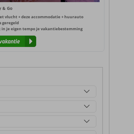
ly & Go
et vlucht + deze accommodatie + huurauto
s geregeld
k in je eigen tempo je vakantiebestemming
vakantie