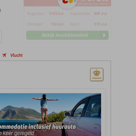
*incl. alle verplichte kosten
d
Augustus
1123
p.p.
September
997
p.p.
Oktober
742
p.p.
April
572
p.p.
Bekijk beschikbaarheid
Vlucht