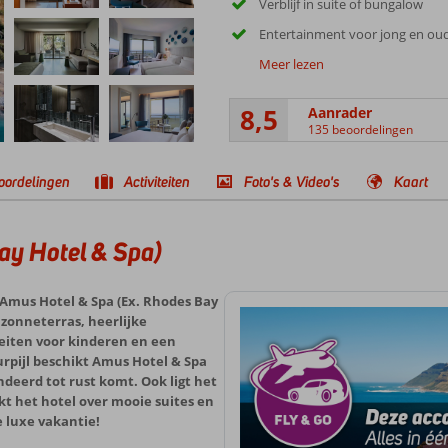
Verblijf in suite of bungalow
Entertainment voor jong en ou
Meer lezen
8,5
Aanrader
135 beoordelingen
oordelingen
Activiteiten
Foto's & Video's
Kaart
ay Hotel & Spa)
in Amus Hotel & Spa (Ex. Rhodes Bay
g zonneterras, heerlijke
eiten voor kinderen en een
uurpijl beschikt Amus Hotel & Spa
deerd tot rust komt. Ook ligt het
kt het hotel over mooie suites en
e luxe vakantie!