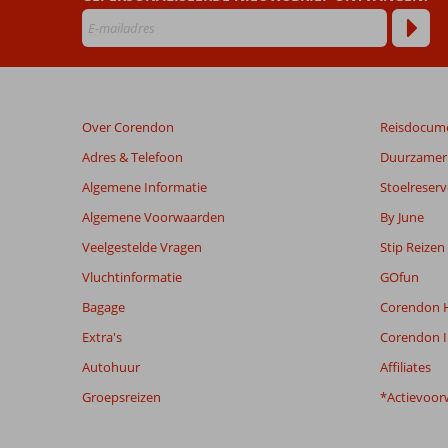
Rhodes
Bay
Hotel
&
Spa)
Over Corendon
Reisdocum
Beoordelingen
Adres & Telefoon
Duurzamer 
die
Algemene Informatie
Stoelreserv
ouder
zijn
Algemene Voorwaarden
By June
dan
Veelgestelde Vragen
Stip Reizen
48
maanden
Vluchtinformatie
GOfun
worden
Bagage
Corendon H
niet
meer
Extra's
Corendon I
weergegeven
Autohuur
Affiliates
om
de
Groepsreizen
*Actievoor
relevantie
van