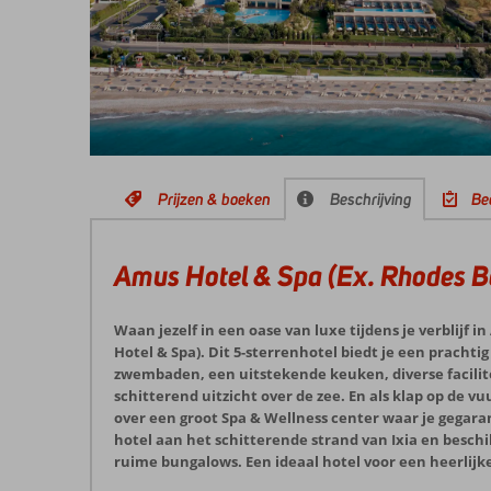
Prijzen & boeken
Beschrijving
Be
Amus Hotel & Spa (Ex. Rhodes B
Waan jezelf in een oase van luxe tijdens je verblijf 
Hotel & Spa). Dit 5-sterrenhotel biedt je een prachti
zwembaden, een uitstekende keuken, diverse facilit
schitterend uitzicht over de zee. En als klap op de v
over een groot Spa & Wellness center waar je gegaran
hotel aan het schitterende strand van Ixia en beschi
ruime bungalows. Een ideaal hotel voor een heerlijk