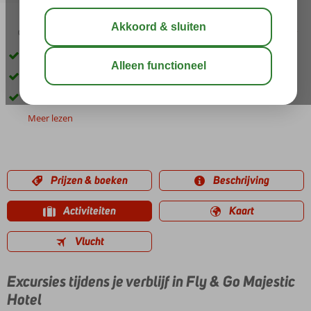
03:45
00:45
aug 32°
C
delen
bewaar
Inclusief huurauto
U verblijft op basis van Logies
Only Adult: min. 16 jaar
Meer lezen
Prijzen & boeken
Beschrijving
Activiteiten
Kaart
Vlucht
Excursies tijdens je verblijf in Fly & Go Majestic
Hotel