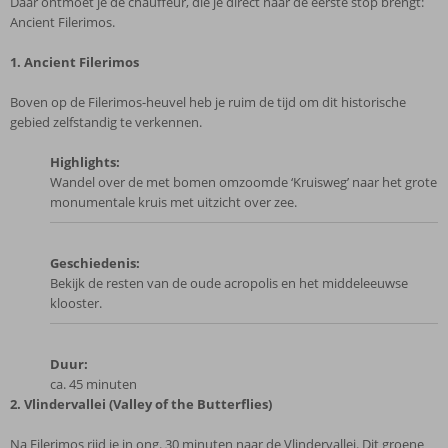
Daar ontmoet je de chauffeur, die je direct naar de eerste stop brengt:
Ancient Filerimos.
1. Ancient Filerimos
Boven op de Filerimos-heuvel heb je ruim de tijd om dit historische
gebied zelfstandig te verkennen.
Highlights:
Wandel over de met bomen omzoomde ‘Kruisweg’ naar het grote
monumentale kruis met uitzicht over zee.
Geschiedenis:
Bekijk de resten van de oude acropolis en het middeleeuwse
klooster.
Duur:
ca. 45 minuten
2. Vlindervallei (Valley of the Butterflies)
Na Filerimos rijd je in ong. 30 minuten naar de Vlindervallei. Dit groene