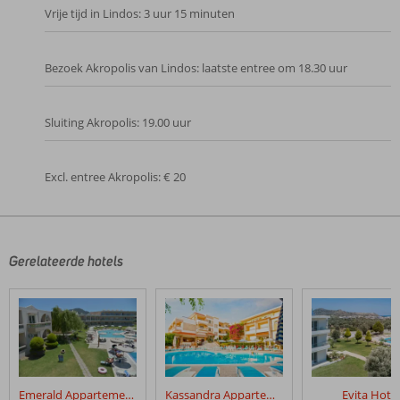
Vrije tijd in Lindos: 3 uur 15 minuten
Bezoek Akropolis van Lindos: laatste entree om 18.30 uur
Sluiting Akropolis: 19.00 uur
Excl. entree Akropolis: € 20
De
beoordelingen
zijn
door
Gerelateerde hotels
onze
klanten
geschreven
na
hun
verblijf
in
Emerald Appartementen
Kassandra Appartementen
Evita Hotel