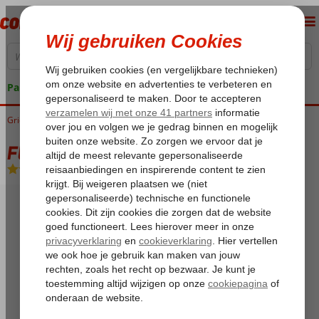
Pakketgarantie
Griekenland
Home
Rhodos
Rhodos-Stad
Fly & Go Majestic Hotel
Fly & Go Majestic Hotel
Auto Categorie A
-
Hotel