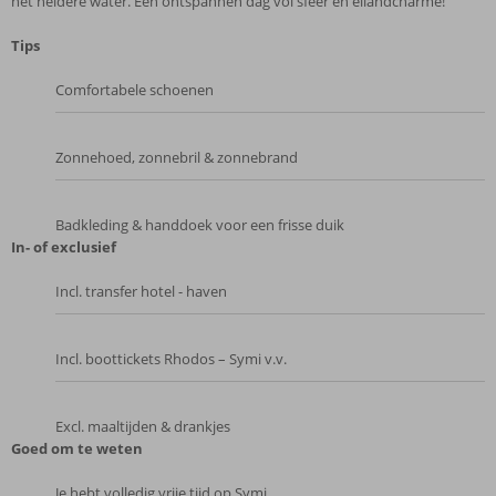
het heldere water. Een ontspannen dag vol sfeer en eilandcharme!
Tips
Comfortabele schoenen
Zonnehoed, zonnebril & zonnebrand
Badkleding & handdoek voor een frisse duik
In- of exclusief
Incl. transfer hotel - haven
Incl. boottickets Rhodos – Symi v.v.
Excl. maaltijden & drankjes
Goed om te weten
Je hebt volledig vrije tijd op Symi