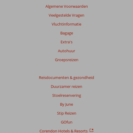
getoonde
Algemene Voorwaarden
beoordelingen
te
Veelgestelde Vragen
garanderen.
Vluchtinformatie
Meer
info
Bagage
over
Extra's
onze
beoordelingen.
Autohuur
Groepsreizen
Reisdocumenten & gezondheid
Duurzamer reizen
Stoelreservering
By June
Stip Reizen
GOfun
Corendon Hotels & Resorts