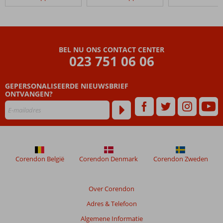
Fly
&
Go
Majestic
Hotel
BEL NU ONS CONTACT CENTER
023 751 06 06
Beoordelingen
die
GEPERSONALISEERDE NIEUWSBRIEF
ouder
ONTVANGEN?
zijn
dan
48
maanden
worden
niet
meer
Corendon België
Corendon Denmark
Corendon Zweden
weergegeven
om
de
Over Corendon
relevantie
Adres & Telefoon
van
de
Algemene Informatie