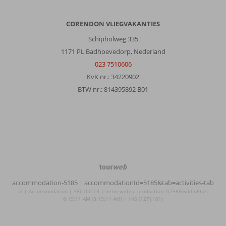
CORENDON VLIEGVAKANTIES
Schipholweg 335
1171 PL Badhoevedorp, Nederland
023 7510606
KvK nr.: 34220902
BTW nr.: 814395892 B01
TourWeb
©
accommodation-5185
| accommodationId=5185&tab=activities-tab
NetMatch
nl | Accommodation | 380.0.0.13 | netm-web-ui-production-7f756f55dd-n6hzs
8:19:11 AM (8:19:11 AM) | 146 (127|101)