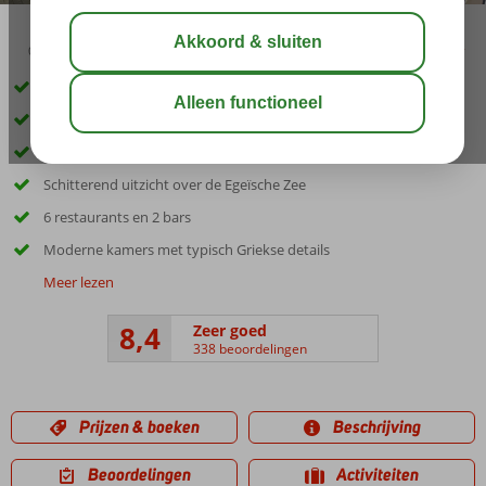
03:45
00:45
aug 32°
C
delen
bewaar
Accommodatie met een GSTC erkend duurzaamheidscertificaat
Rhodos-Stad op ca. 500 meter
Bars, restaurants en winkels op loopafstand
Schitterend uitzicht over de Egeïsche Zee
6 restaurants en 2 bars
Moderne kamers met typisch Griekse details
Meer lezen
8,4
Zeer goed
338 beoordelingen
Prijzen & boeken
Beschrijving
Beoordelingen
Activiteiten