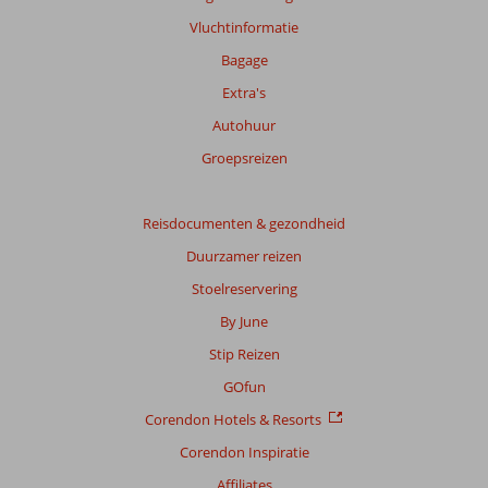
info
Vluchtinformatie
over
onze
Bagage
beoordelingen.
Extra's
Autohuur
Totale
score
Groepsreizen
Gebaseerd
op:
Reisdocumenten & gezondheid
338
Duurzamer reizen
beoordelingen
Stoelreservering
By June
Scoreverdeling
Stip Reizen
Algemene indruk
8,4
Eten
8,5
Ligging
9,1
Kamers
7,3
GOfun
Service
9,1
Kindvriendelijk
7,2
Corendon Hotels & Resorts
Prijs/kwaliteit
8,4
Wifi kwaliteit
8,1
Corendon Inspiratie
Ervaringen
Affiliates