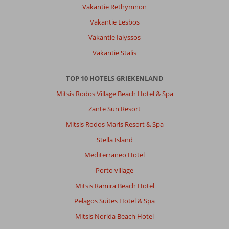
Hotel
Vakantie Rethymnon
doet
oud
Vakantie Lesbos
en
Vakantie Ialyssos
gedateerd
aan,
Vakantie Stalis
personeel
wel
TOP 10 HOTELS GRIEKENLAND
erg
vriendelijk
Mitsis Rodos Village Beach Hotel & Spa
en
Zante Sun Resort
behulpzaam.
Toplocatie!
Mitsis Rodos Maris Resort & Spa
Stella Island
Algemene indruk
7
Eten
3
Ligging
10
Kamers
7
Mediterraneo Hotel
Service
10
Kindvriendelijk
7
Porto village
Prijs/kwaliteit
8
Wifi kwaliteit
6
Mitsis Ramira Beach Hotel
Pelagos Suites Hotel & Spa
Anoniem
1,0
Mitsis Norida Beach Hotel
Nederland