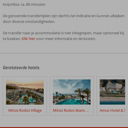
Kolymbia: ca. 80 minuten
De genoemde transfertijden zijn slechts ter indicatie en kunnen afwijken
door diverse omstandigheden.
De transfer naar je accommodatie is niet inbegrepen, maar optioneel bij
te boeken.
Klik hier
voor meer informatie en de kosten.
De
beoordelingen
zijn
door
Gerelateerde hotels
onze
klanten
geschreven
na
hun
verblijf
in
Mitsis Rodos Village
Mitsis Rodos Maris Resort & Spa
Mitsis
Grand
Hotel