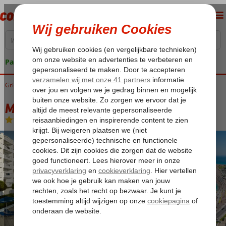
Pakketgarantie
Griekenland
Home
Rhodos
Rhodos-Stad
Mitsis Grand Hotel
Mitsis Grand Hotel
Ultra All Inclusive
-
Hotel