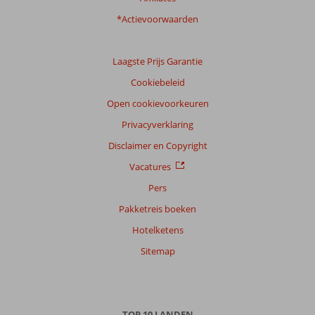
van
onze
*Actievoorwaarden
klanten
Taal
Laagste Prijs Garantie
Nederlands (NL) (219)
Cookiebeleid
Filter
reisgezelschap
Open cookievoorkeuren
Alle
Privacyverklaring
Sorteren
Disclaimer en Copyright
op
Vacatures
datum (nieuw > oud)
Pers
Pakketreis boeken
Anoniem
7,0
Hotelketens
Nederland
Gezin met oud(ere) kind(eren)
Sitemap
,
27 oktober 2024
Over
TOP 10 LANDEN