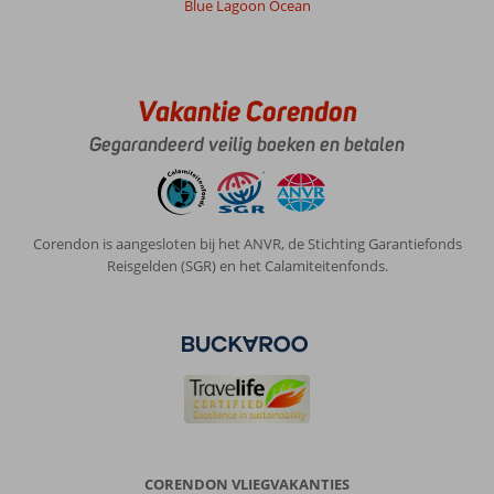
Gezin met oud(ere) kind(eren)
Blue Lagoon Ocean
,
27 oktober 2024
Over
Vakantie Corendon
Rhodos-
Stad:
Gegarandeerd veilig boeken en betalen
De
locatie
van
het
Corendon is aangesloten bij het ANVR, de Stichting Garantiefonds
hotel
Reisgelden (SGR) en het Calamiteitenfonds.
was
goed.
Dichtbij
het
centrum.
Te
voet
was
het
goed
CORENDON VLIEGVAKANTIES