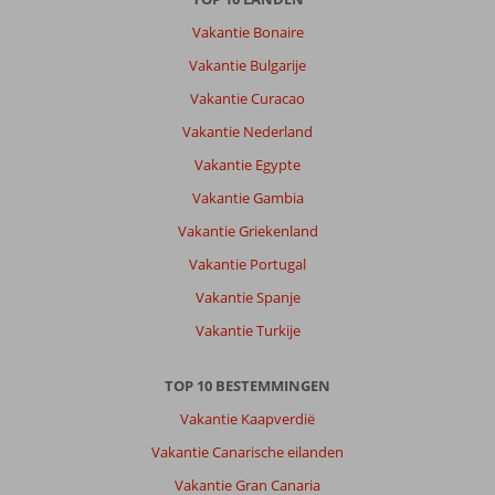
Rhodos-
Stad:
Vakantie Bonaire
Leuke
Vakantie Bulgarije
stad
Vakantie Curacao
met
veel
Vakantie Nederland
plekken
Vakantie Egypte
om
lekker
Vakantie Gambia
te
Vakantie Griekenland
eten
en
Vakantie Portugal
drinken.
Vakantie Spanje
Kasteel
is
Vakantie Turkije
mooi,
leuk
TOP 10 BESTEMMINGEN
contrast
met
Vakantie Kaapverdië
moderne
Vakantie Canarische eilanden
nieuwe
stad
Vakantie Gran Canaria