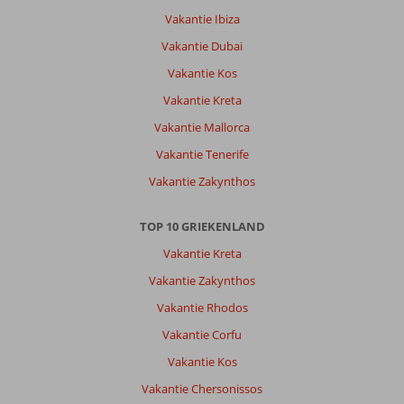
Vakantie Ibiza
Over
Mitsis
Vakantie Dubai
Grand
Vakantie Kos
Hotel:
Eten
Vakantie Kreta
was
Vakantie Mallorca
echt
onder
Vakantie Tenerife
de
Vakantie Zakynthos
maat:
alleen
in
TOP 10 GRIEKENLAND
hotel
Vakantie Kreta
ontbeten,
lunch
Vakantie Zakynthos
en
Vakantie Rhodos
diner
buiten
Vakantie Corfu
de
Vakantie Kos
deur
gedaan.
Vakantie Chersonissos