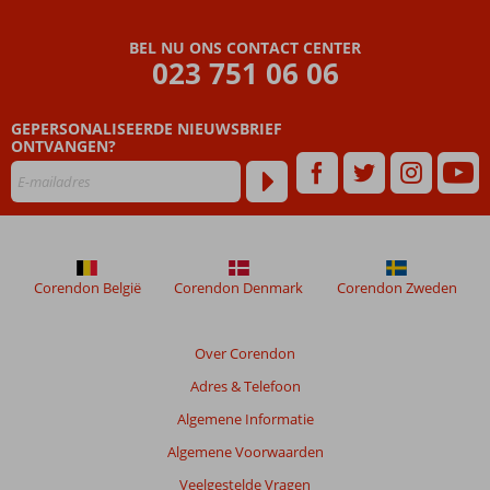
Beoordelingen
BEL NU ONS CONTACT CENTER
die
023 751 06 06
ouder
zijn
GEPERSONALISEERDE NIEUWSBRIEF
dan
ONTVANGEN?
48
maanden
worden
niet
meer
weergegeven
om
Corendon België
Corendon Denmark
Corendon Zweden
de
relevantie
van
Over Corendon
de
Adres & Telefoon
getoonde
beoordelingen
Algemene Informatie
te
Algemene Voorwaarden
garanderen.
Meer
Veelgestelde Vragen