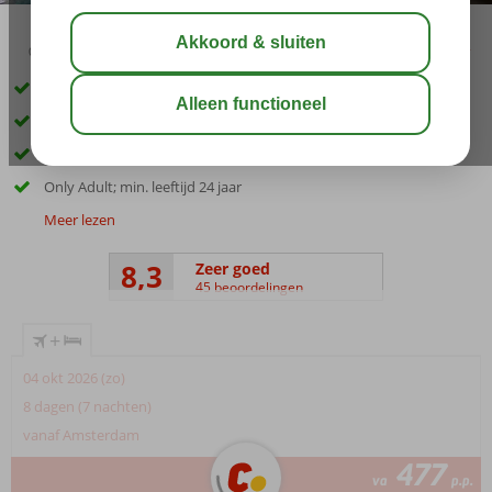
03:45
00:45
aug 32°
C
delen
bewaar
Gemoedelijk stadshotel in Rhodos-Stad
Op steenworp afstand van het strand
Ook zeezichtkamers boekbaar
Only Adult; min. leeftijd 24 jaar
Meer lezen
8,3
Zeer goed
45 beoordelingen
+
04 okt 2026 (zo)
8 dagen (7 nachten)
vanaf Amsterdam
477
va
p.p.