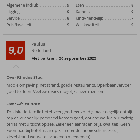
Algemene indruk
9
Eten
8
Ligging
9
Kamers
9
Service
8
Kindvriendelijk
-
Prijs/kwaliteit
9
Wifi kwaliteit
9
Paulus
9,0
Nederland
Met partner
,
30 september 2023
Over Rhodos-Stad:
Mooie omgeving, net strand, goede restaurants. Openbaar vervoer
goed te doen. Veel excursies mogelijk. Lieve mensen
Over Africa Hotel:
Top lokatie, familie hotel, zeer goed, eenvoudig maar degelijk ontbijt,
top en vriendelijk personeel kamers goed, douche wel klein. Prachtig
terras met uitzicht op zee. Zeker een aanrader, prijs/kwaliteit. Geen
zwembad bij hotel maar op 75 meter de mooie schone zee. (
kiezelstrand wel water schoenen meenemen)