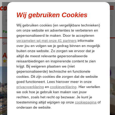
Pakketgarantie
Griekenland
Home
Rhodos
Rhodos-Stad
Africa Hotel
Africa Hotel
Logies en ontbijt
-
Hotel