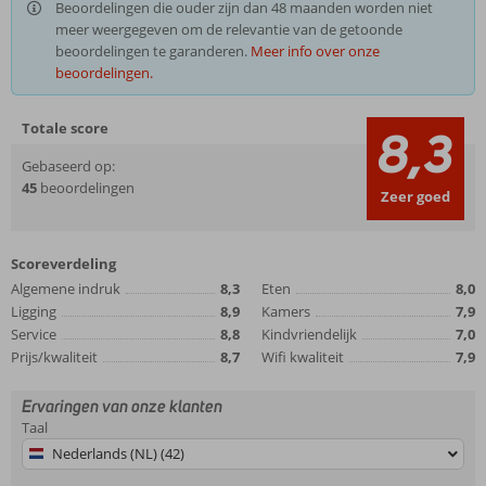
Beoordelingen die ouder zijn dan 48 maanden worden niet
meer weergegeven om de relevantie van de getoonde
beoordelingen te garanderen.
Meer info over onze
beoordelingen.
Totale score
8,3
Gebaseerd op:
45
beoordelingen
Zeer goed
Scoreverdeling
Algemene indruk
8,3
Eten
8,0
Ligging
8,9
Kamers
7,9
Service
8,8
Kindvriendelijk
7,0
Prijs/kwaliteit
8,7
Wifi kwaliteit
7,9
Ervaringen van onze klanten
Taal
Nederlands (NL) (42)