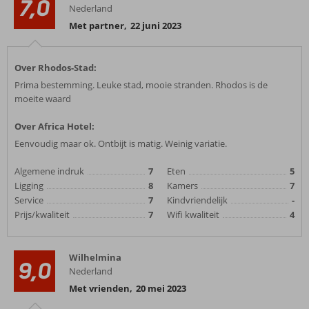
7,0
Nederland
Met partner
,
22 juni 2023
Over Rhodos-Stad:
Prima bestemming. Leuke stad, mooie stranden. Rhodos is de
moeite waard
Over Africa Hotel:
Eenvoudig maar ok. Ontbijt is matig. Weinig variatie.
Algemene indruk
7
Eten
5
Ligging
8
Kamers
7
Service
7
Kindvriendelijk
-
Prijs/kwaliteit
7
Wifi kwaliteit
4
Wilhelmina
9,0
Nederland
Met vrienden
,
20 mei 2023