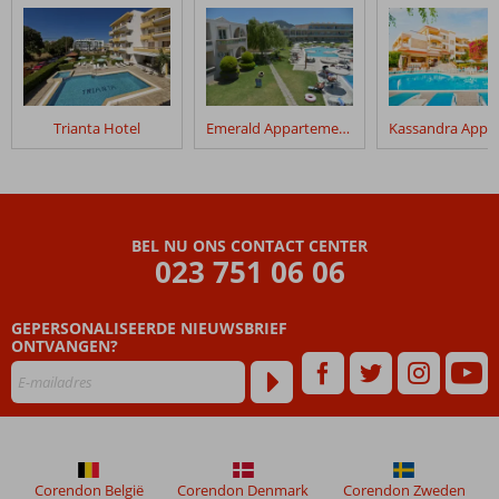
Trianta Hotel
Emerald Appartementen
BEL NU ONS CONTACT CENTER
023 751 06 06
GEPERSONALISEERDE NIEUWSBRIEF
ONTVANGEN?
Corendon België
Corendon Denmark
Corendon Zweden