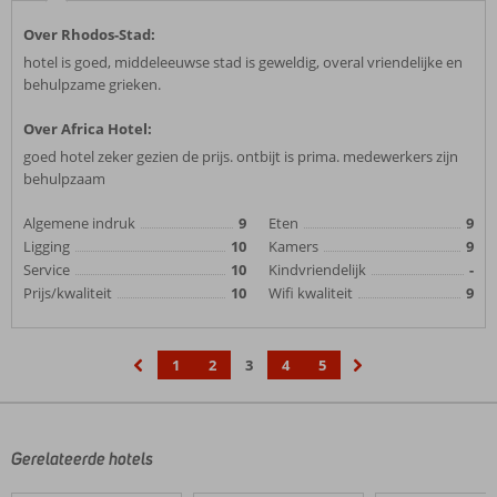
Over Rhodos-Stad:
hotel is goed, middeleeuwse stad is geweldig, overal vriendelijke en
behulpzame grieken.
Over Africa Hotel:
goed hotel zeker gezien de prijs. ontbijt is prima. medewerkers zijn
behulpzaam
Algemene indruk
9
Eten
9
Ligging
10
Kamers
9
Service
10
Kindvriendelijk
-
Prijs/kwaliteit
10
Wifi kwaliteit
9
1
2
3
4
5
‹
›
Gerelateerde hotels