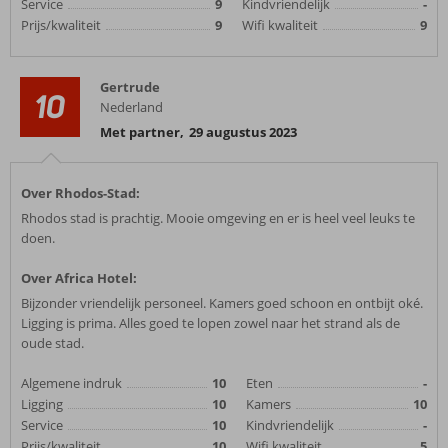
Service
9
Kindvriendelijk
-
Prijs/kwaliteit
9
Wifi kwaliteit
9
Gertrude
10
Nederland
Met partner
,
29 augustus 2023
Over Rhodos-Stad:
Rhodos stad is prachtig. Mooie omgeving en er is heel veel leuks te
doen.
Over Africa Hotel:
Bijzonder vriendelijk personeel. Kamers goed schoon en ontbijt oké.
Ligging is prima. Alles goed te lopen zowel naar het strand als de
oude stad.
Algemene indruk
10
Eten
-
Ligging
10
Kamers
10
Service
10
Kindvriendelijk
-
Prijs/kwaliteit
10
Wifi kwaliteit
5