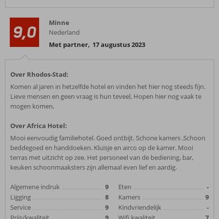
Minne
9,0
Nederland
Met partner
,
17 augustus 2023
Over Rhodos-Stad:
Komen al jaren in hetzelfde hotel en vinden het hier nog steeds fijn.
Lieve mensen en geen vraag is hun teveel, Hopen hier nog vaak te
mogen komen,
Over Africa Hotel:
Mooi eenvoudig familiehotel. Goed ontbijt. Schone kamers .Schoon
beddegoed en handdoeken. Kluisje en airco op de kamer. Mooi
terras met uitzicht op zee. Het personeel van de bediening, bar,
keuken schoonmaaksters zijn allemaal even lief en aardig.
Algemene indruk
9
Eten
-
Ligging
8
Kamers
9
Service
9
Kindvriendelijk
-
Prijs/kwaliteit
9
Wifi kwaliteit
7