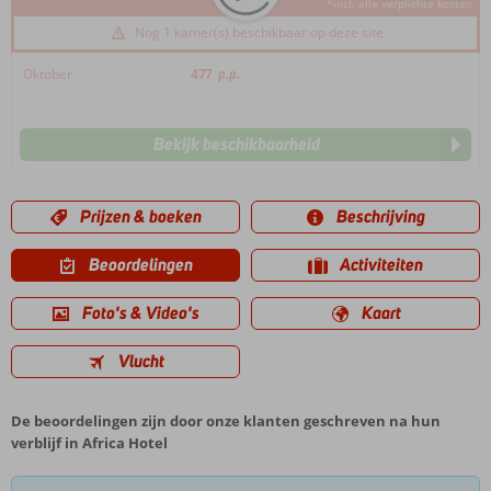
*incl. alle verplichte kosten
Nog 1 kamer(s) beschikbaar op deze site
Oktober
477
p.p.
Bekijk beschikbaarheid
Prijzen & boeken
Beschrijving
Beoordelingen
Activiteiten
Foto's & Video's
Kaart
Vlucht
De beoordelingen zijn door onze klanten geschreven na hun
verblijf in Africa Hotel